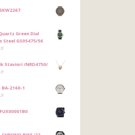
 SKW2267
Quartz Green Dial
ss Steel GS05475/56
0
zł
ik Staviori /NRD4750/
0
zł
 BA-2160-1
0
zł
 FUX00001B0
 CHRONO BIKE '22