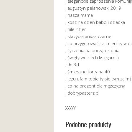
, eleganckie zaproszenia komuni
, augustyn pelanowski 2019
, nasza mama
, kosz na dzień babci i dziadka
, hile hitler
, skrzydła anioła czarne
, co przygotować na imieniny w 
, życzenia na początek dnia
, święty wojciech księgarnia
, tło 3d
, śmieszne torty na 40
, jezu ufam tobie ty sie tym zajm
, co na prezent dla mężczyzny
, dobrypasterz pl
yyyyy
Podobne produkty