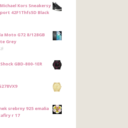
 Michael Kors Sneakersy
Sport 42F1Thfs5D Black
la Moto G72 8/128GB
te Grey
0
zł
-Shock GBD-800-1ER
G278VX9
onek srebrny 925 emalia
afiry r 17