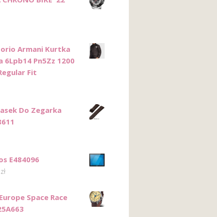
orio Armani Kurtka
 6Lpb14 Pn5Zz 1200
egular Fit
Pasek Do Zegarka
8611
pos E484096
3
zł
Europe Space Race
25A663