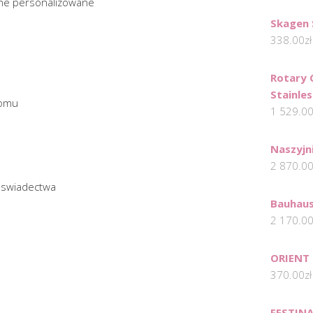
jne personalizowane
Skagen
338.00
zł
Rotary 
Stainle
domu
1 529.0
Naszyjn
2 870.0
ij swiadectwa
Bauhaus
2 170.0
ORIENT
370.00
zł
FESTINA