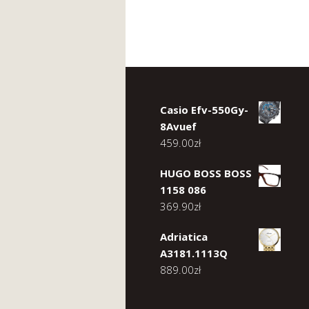
Casio Efv-550Gy-
8Avuef
459.00
zł
HUGO BOSS BOSS
1158 086
369.90
zł
Adriatica
A3181.1113Q
889.00
zł