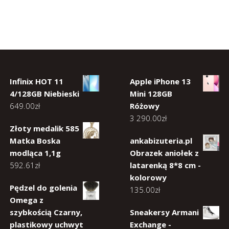
Infinix HOT 11
Apple iPhone 13
4/128GB Niebieski
Mini 128GB
649.00
zł
Różowy
3 290.00
zł
Złoty medalik 585
Matka Boska
ankabizuteria.pl
modląca 1,1g
Obrazek aniołek z
592.61
zł
latarenką 8*8 cm -
kolorowy
Pędzel do golenia
135.00
zł
Omega z
szybkością Czarny,
Sneakersy Armani
plastikowy uchwyt
Exchange -