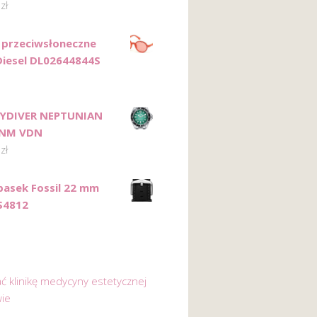
0
zł
 przeciwsłoneczne
Diesel DL02644844S
KYDIVER NEPTUNIAN
3NM VDN
0
zł
pasek Fossil 22 mm
S4812
ać klinikę medycyny estetycznej
ie