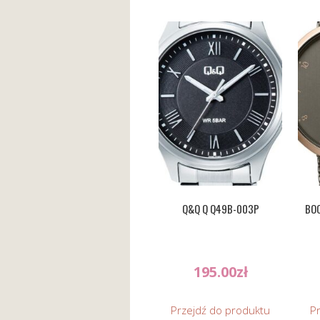
Q&Q Q Q49B-003P
BOC
195.00
zł
Przejdź do produktu
P