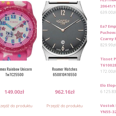
20641/1
639.00
zł
Ea7 Emp
Puchowa
Czarny R
829.99
zł
Tissot 
T61002
imex Rainbow Unicorn
Roamer Watches
172.00
zł
Tw7C25500
650810416550
Elo Elo
149.00
zł
962.16
zł
6 125.8
Vostok 
rzejdź do produktu
Przejdź do produktu
YN55-3