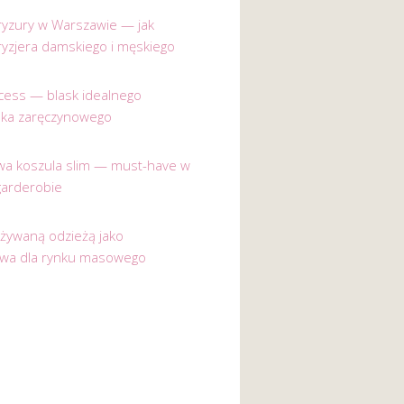
 fryzury w Warszawie — jak
ryzjera damskiego i męskiego
incess — blask idealnego
nka zaręczynowego
a koszula slim — must-have w
garderobie
używaną odzieżą jako
ywa dla rynku masowego