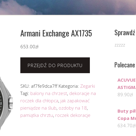
Armani Exchange AX1735
Sprawdź 
zzzzz
653.00
zł
Polecane
PRZEJDŹ DO PRODUKTU
ACUVUE
SKU:
af7fe9dca7ff
Kategoria:
Zegarki
ASTIGM
Tagi:
balony na chrzest
,
dekoracje na
89.90
zł
roczek dla chłopca
,
jak zapakować
pieniądze na ślub
,
ozdoby na 18
,
Buty pi
pamiątka chrztu
,
roczek dekoracje
Copa Mu
634.70
zł