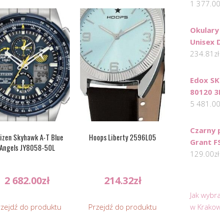
1 377.0
Okulary
Unisex 
234.81
zł
Edox S
80120 
5 481.0
Czarny 
izen Skyhawk A-T Blue
Hoops Liberty 2596L05
Grant F
Angels JY8058-50L
129.00
zł
2 682.00
zł
214.32
zł
Jak wybr
rzejdź do produktu
Przejdź do produktu
w Krakow