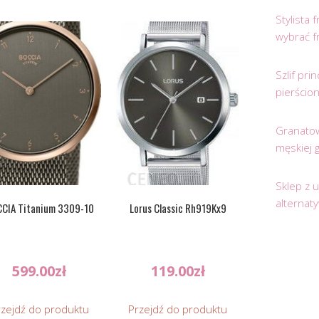
Stylista
wybrać f
Szlif pr
pierścio
Granatow
męskiej 
Sklep z 
alternat
CIA Titanium 3309-10
Lorus Classic Rh919Kx9
599.00
zł
119.00
zł
rzejdź do produktu
Przejdź do produktu