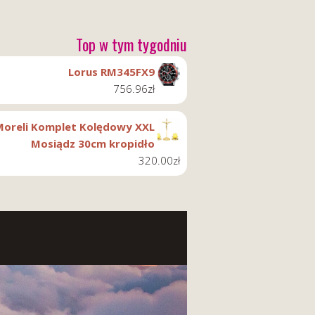
Top w tym tygodniu
Lorus RM345FX9
756.96
zł
Moreli Komplet Kolędowy XXL
Mosiądz 30cm kropidło
320.00
zł