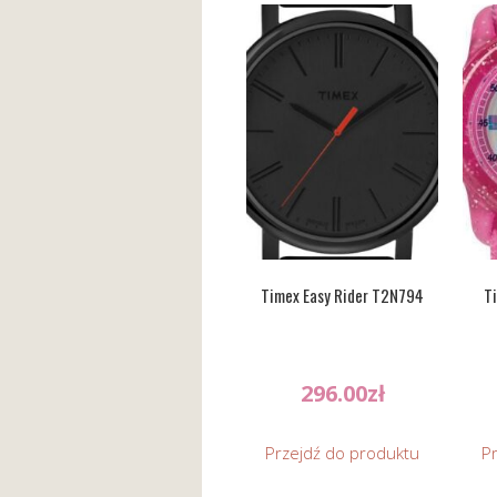
Timex Easy Rider T2N794
T
296.00
zł
Przejdź do produktu
P