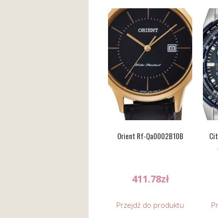
Orient Rf-Qa0002B10B
Cit
411.78
zł
Przejdź do produktu
P