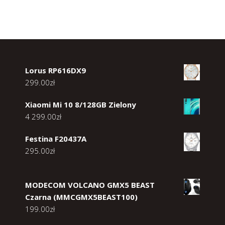
Lorus RP616DX9
299.00
zł
Xiaomi Mi 10 8/128GB Zielony
4 299.00
zł
Festina F20437A
295.00
zł
MODECOM VOLCANO GMX5 BEAST
Czarna (MMCGMX5BEAST100)
199.00
zł