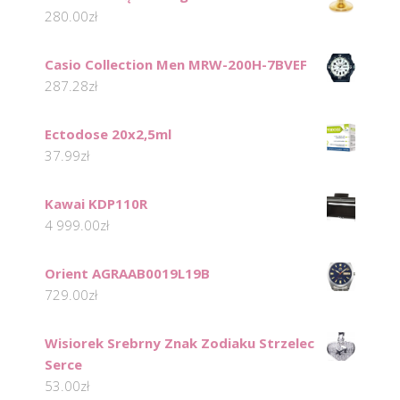
280.00
zł
Casio Collection Men MRW-200H-7BVEF
287.28
zł
Ectodose 20x2,5ml
37.99
zł
Kawai KDP110R
4 999.00
zł
Orient AGRAAB0019L19B
729.00
zł
Wisiorek Srebrny Znak Zodiaku Strzelec
Serce
53.00
zł