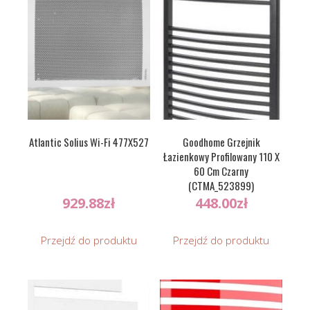
Atlantic Solius Wi-Fi 477X527
Goodhome Grzejnik
Łazienkowy Profilowany 110 X
60 Cm Czarny
(CTMA_523899)
929.88
zł
448.00
zł
Przejdź do produktu
Przejdź do produktu