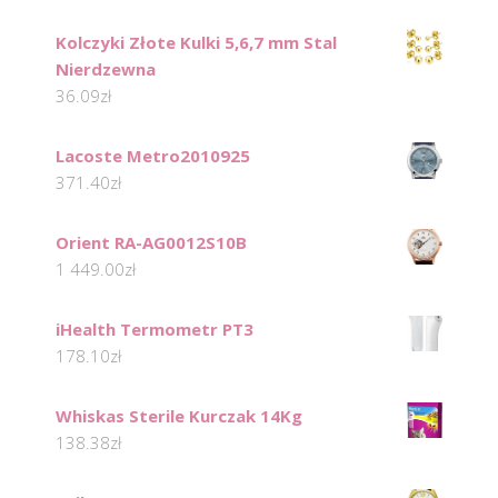
Kolczyki Złote Kulki 5,6,7 mm Stal
Nierdzewna
36.09
zł
Lacoste Metro2010925
371.40
zł
Orient RA-AG0012S10B
1 449.00
zł
iHealth Termometr PT3
178.10
zł
Whiskas Sterile Kurczak 14Kg
138.38
zł