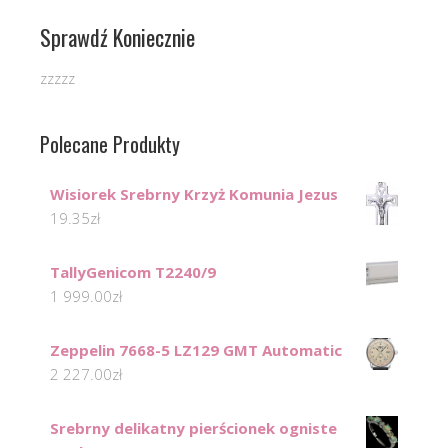
Sprawdź Koniecznie
zzzzz
Polecane Produkty
Wisiorek Srebrny Krzyż Komunia Jezus
19.35
zł
TallyGenicom T2240/9
1 999.00
zł
Zeppelin 7668-5 LZ129 GMT Automatic
2 227.00
zł
Srebrny delikatny pierścionek ogniste