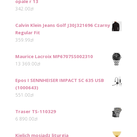
opale r 13
342.00
zł
Calvin Klein Jeans Golf J30J321696 Czarny
Regular Fit
359.99
zł
Maurice Lacroix MP6707SS002310
13 369.00
zł
Epos I SENNHEISER IMPACT SC 635 USB
(1000643)
551.00
zł
Traser TS-110329
6 890.00
zł
Kielich mosiądz liturgia