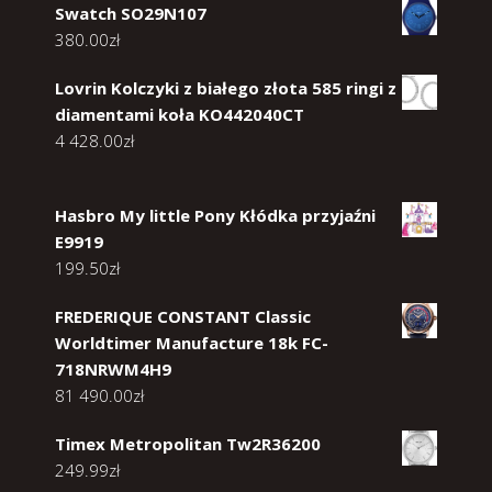
Swatch SO29N107
380.00
zł
Lovrin Kolczyki z białego złota 585 ringi z
diamentami koła KO442040CT
4 428.00
zł
Hasbro My little Pony Kłódka przyjaźni
E9919
199.50
zł
FREDERIQUE CONSTANT Classic
Worldtimer Manufacture 18k FC-
718NRWM4H9
81 490.00
zł
Timex Metropolitan Tw2R36200
249.99
zł