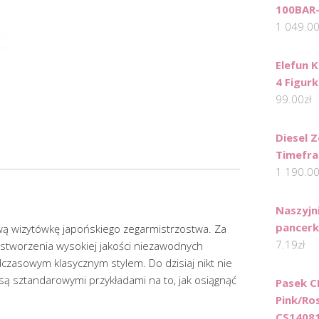
100BAR
1 049.0
Elefun K
4 Figurk
99.00
zł
Diesel 
Timefra
1 190.0
Naszyjn
pancerk
wą wizytówkę japońskiego zegarmistrzostwa. Za
7.19
zł
 stworzenia wysokiej jakości niezawodnych
zasowym klasycznym stylem. Do dzisiaj nikt nie
 są sztandarowymi przykładami na to, jak osiągnąć
Pasek C
Pink/Ro
CS1408