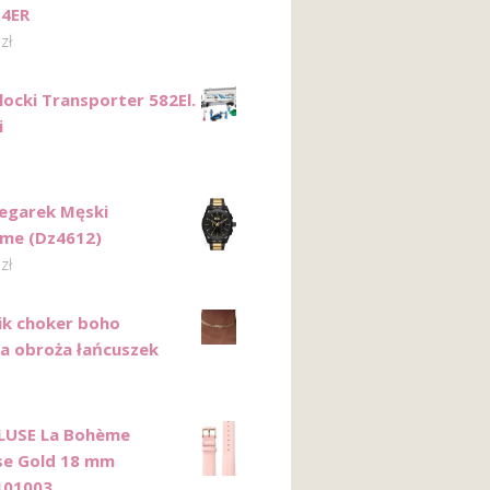
-4ER
0
zł
locki Transporter 582El.
i
Zegarek Męski
me (Dz4612)
0
zł
ik choker boho
a obroża łańcuszek
LUSE La Bohème
se Gold 18 mm
101003