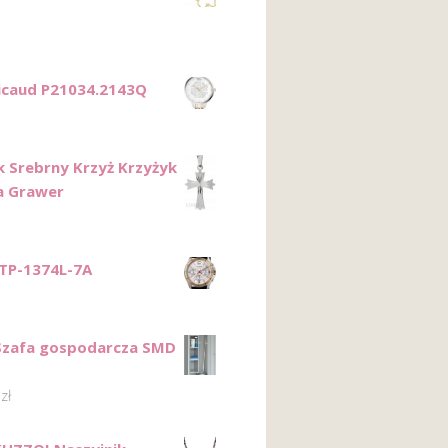
Ricaud P21034.2143Q
k Srebrny Krzyż Krzyżyk
a Grawer
TP-1374L-7A
Szafa gospodarcza SMD
5
zł