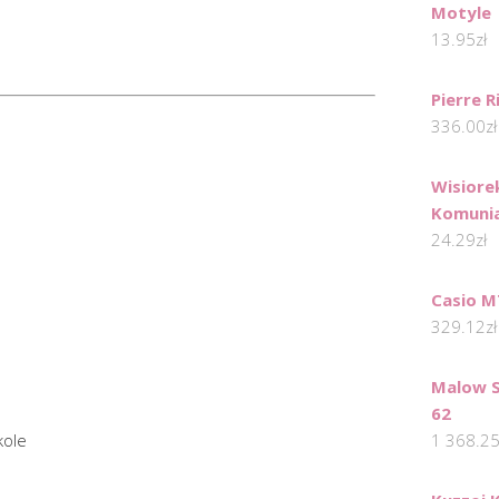
Motyle
13.95
zł
Pierre 
336.00
zł
Wisiore
Komuni
24.29
zł
Casio M
329.12
zł
Malow 
62
kole
1 368.2