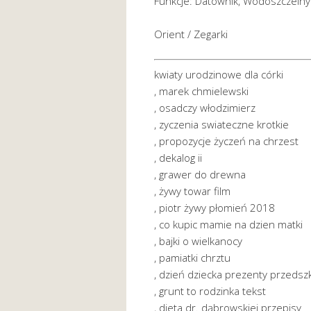
Funkcje: Datownik, Wodoszczelny
Orient / Zegarki
kwiaty urodzinowe dla córki
, marek chmielewski
, osadczy włodzimierz
, zyczenia swiateczne krotkie
, propozycje życzeń na chrzest
, dekalog ii
, grawer do drewna
, żywy towar film
, piotr żywy płomień 2018
, co kupic mamie na dzien matki
, bajki o wielkanocy
, pamiatki chrztu
, dzień dziecka prezenty przedsz
, grunt to rodzinka tekst
, dieta dr. dąbrowskiej przepisy