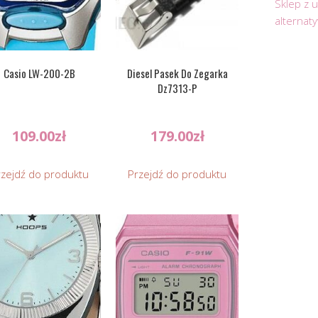
Sklep z 
alternat
Casio LW-200-2B
Diesel Pasek Do Zegarka
Dz7313-P
109.00
zł
179.00
zł
rzejdź do produktu
Przejdź do produktu