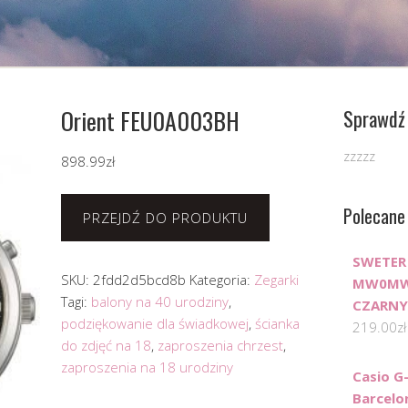
Orient FEU0A003BH
Sprawdź 
zzzzz
898.99
zł
Polecane
PRZEJDŹ DO PRODUKTU
SWETER
SKU:
2fdd2d5bcd8b
Kategoria:
Zegarki
MW0MW0
Tagi:
balony na 40 urodziny
,
CZARNY
podziękowanie dla świadkowej
,
ścianka
219.00
zł
do zdjęć na 18
,
zaproszenia chrzest
,
zaproszenia na 18 urodziny
Casio G
Barcelo