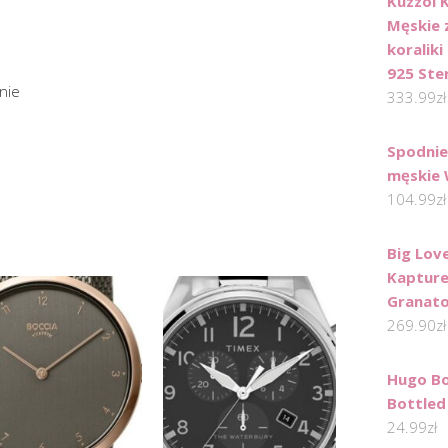
Kuzzoi 
Męskie 
koraliki
925 Ster
nie
333.99
zł
Spodnie
męskie 
104.99
zł
Big Lov
Kapturem
Granat
269.90
zł
Hugo Bo
Bottled
24.99
zł