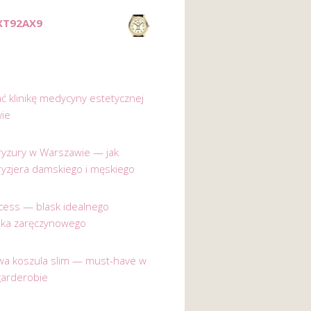
XT92AX9
ać klinikę medycyny estetycznej
ie
 fryzury w Warszawie — jak
ryzjera damskiego i męskiego
incess — blask idealnego
nka zaręczynowego
a koszula slim — must-have w
garderobie