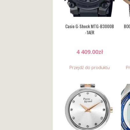
Casio G-Shock MTG-B3000B
BOC
-1AER
4 409.00
zł
Przejdź do produktu
P