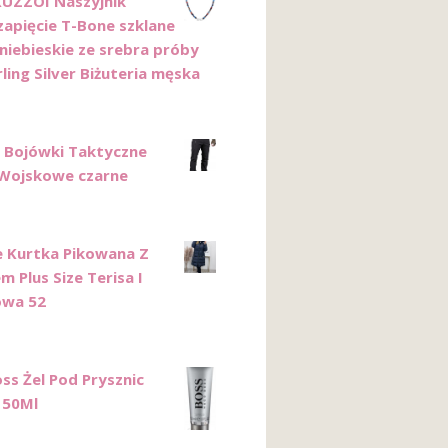
KUZZOI Naszyjnik
zapięcie T-Bone szklane
 niebieskie ze srebra próby
ling Silver Biżuteria męska
 Bojówki Taktyczne
Wojskowe czarne
e Kurtka Pikowana Z
 Plus Size Terisa I
owa 52
ss Żel Pod Prysznic
 50Ml