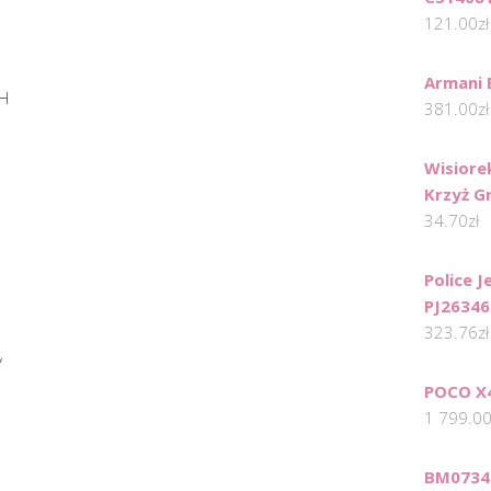
121.00
zł
Armani 
BH
381.00
zł
Wisiore
Krzyż G
34.70
zł
Police 
PJ26346
323.76
zł
y
POCO X4
1 799.0
BM0734 