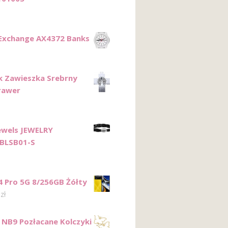
Exchange AX4372 Banks
k Zawieszka Srebrny
rawer
Jewels JEWELRY
BLSB01-S
 Pro 5G 8/256GB Żółty
0
zł
NB9 Pozłacane Kolczyki