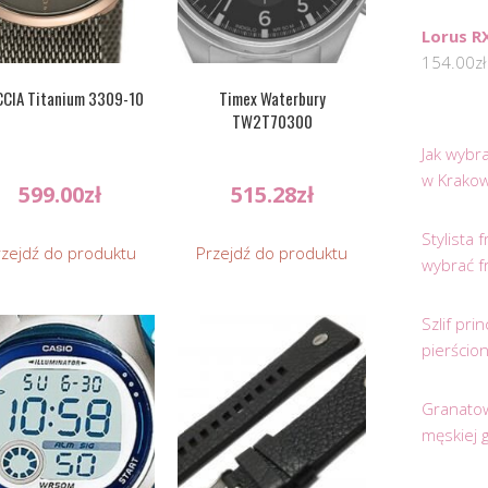
Lorus R
154.00
zł
CIA Titanium 3309-10
Timex Waterbury
TW2T70300
Jak wybr
w Krakow
599.00
zł
515.28
zł
Stylista
rzejdź do produktu
Przejdź do produktu
wybrać f
Szlif pr
pierścio
Granatow
męskiej 