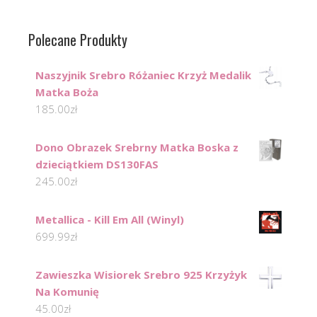
Polecane Produkty
Naszyjnik Srebro Różaniec Krzyż Medalik
Matka Boża
185.00
zł
Dono Obrazek Srebrny Matka Boska z
dzieciątkiem DS130FAS
245.00
zł
Metallica - Kill Em All (Winyl)
699.99
zł
Zawieszka Wisiorek Srebro 925 Krzyżyk
Na Komunię
45.00
zł