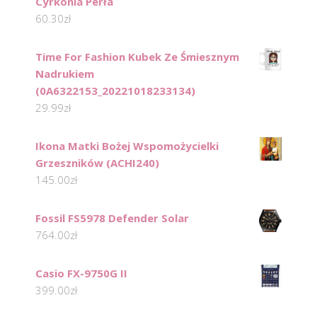
Cyrkonia Perła
60.30
zł
Time For Fashion Kubek Ze Śmiesznym
Nadrukiem
(0A6322153_20221018233134)
29.99
zł
Ikona Matki Bożej Wspomożycielki
Grzeszników (ACHI240)
145.00
zł
Fossil FS5978 Defender Solar
764.00
zł
Casio FX-9750G II
399.00
zł