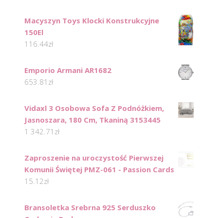
Macyszyn Toys Klocki Konstrukcyjne
150El
116.44
zł
Emporio Armani AR1682
653.81
zł
Vidaxl 3 Osobowa Sofa Z Podnóżkiem,
Jasnoszara, 180 Cm, Tkaniną 3153445
1 342.71
zł
Zaproszenie na uroczystość Pierwszej
Komunii Świętej PMZ-061 - Passion Cards
15.12
zł
Bransoletka Srebrna 925 Serduszko