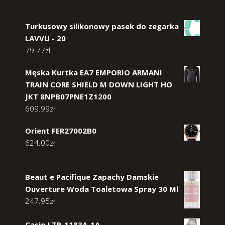
Turkusowy silikonowy pasek do zegarka
LAVVU - 20
79.77
zł
Męska Kurtka EA7 EMPORIO ARMANI
TRAIN CORE SHIELD M DOWN LIGHT HO
JKT 8NPB07PNE1Z1200
609.99
zł
Orient FER27002B0
624.00
zł
Beaut e Pacifique Zapachy Damskie
Ouverture Woda Toaletowa Spray 30 Ml
247.95
zł
Casio LTP-1183A-1A