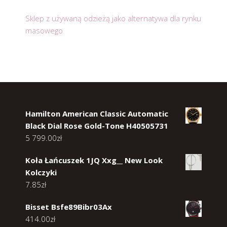
Sklep z używaną odzieżą jako alternatywa dla rynku
masowego
Hamilton American Classic Automatic
Black Dial Rose Gold-Tone H40505731
5 799.00
zł
Koła Łańcuszek 1JQ Xxg__ New Look
Kolczyki
7.85
zł
Bisset Bsfe89Bibr03Ax
414.00
zł