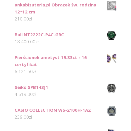
ankabizuteria.pl Obrazek św. rodzina
12*12 cm
210.00
zł
Ball NT2222C-P4C-GRC
18 400.00
zł
Pierścionek ametyst 19.83ct r 16
certyfikat
6 121.50
zł
Seiko SPB143J1
4 619.00
zł
CASIO COLLECTION WS-2100H-1A2
239.00
zł