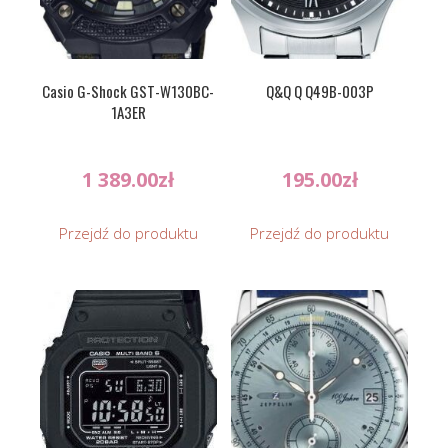
Casio G-Shock GST-W130BC-
Q&Q Q Q49B-003P
1A3ER
1 389.00
zł
195.00
zł
Przejdź do produktu
Przejdź do produktu