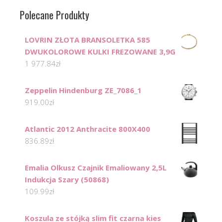
Polecane Produkty
LOVRIN ZŁOTA BRANSOLETKA 585
DWUKOLOROWE KULKI FREZOWANE 3,9G
1 977.84
zł
Zeppelin Hindenburg ZE_7086_1
919.00
zł
Atlantic 2012 Anthracite 800X400
836.89
zł
Emalia Olkusz Czajnik Emaliowany 2,5L
Indukcja Szary (50868)
109.99
zł
Koszula ze stójką slim fit czarna kies