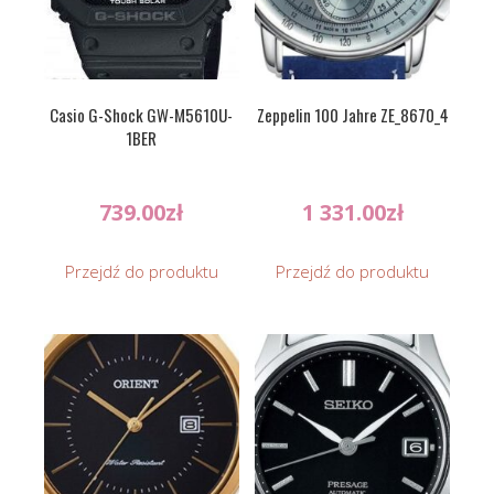
Casio G-Shock GW-M5610U-
Zeppelin 100 Jahre ZE_8670_4
1BER
739.00
zł
1 331.00
zł
Przejdź do produktu
Przejdź do produktu