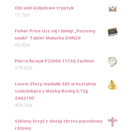
Obrazki kolędowe tryptyk
13.70
zł
Fisher-Price Ucz się i śmiej! „Poziomy
nauki” Tablet Malucha DHN29
66.00
zł
Pierre Ricaud P23006.1113Q Fashion
379.00
zł
Lovrin Złoty medalik 585 w kształcie
sześciokąta z Matką Boską 0,72g
ZA6215D
408.36
zł
Szklany krzyż z okazji chrztu pastelowy
różowy