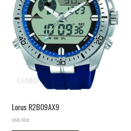
Lorus R2B09AX9
368.00
zł