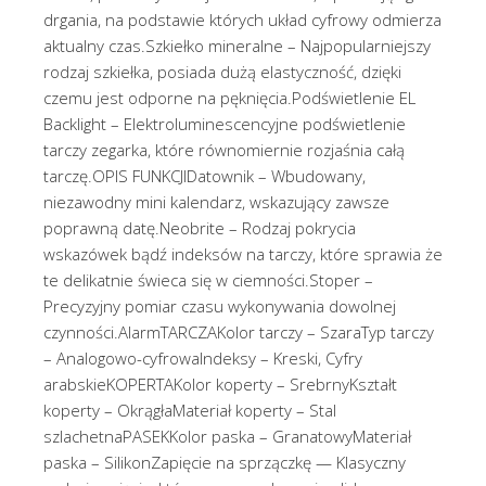
drgania, na podstawie których układ cyfrowy odmierza
aktualny czas.Szkiełko mineralne – Najpopularniejszy
rodzaj szkiełka, posiada dużą elastyczność, dzięki
czemu jest odporne na pęknięcia.Podświetlenie EL
Backlight – Elektroluminescencyjne podświetlenie
tarczy zegarka, które równomiernie rozjaśnia całą
tarczę.OPIS FUNKCJIDatownik – Wbudowany,
niezawodny mini kalendarz, wskazujący zawsze
poprawną datę.Neobrite – Rodzaj pokrycia
wskazówek bądź indeksów na tarczy, które sprawia że
te delikatnie świeca się w ciemności.Stoper –
Precyzyjny pomiar czasu wykonywania dowolnej
czynności.AlarmTARCZAKolor tarczy – SzaraTyp tarczy
– Analogowo-cyfrowaIndeksy – Kreski, Cyfry
arabskieKOPERTAKolor koperty – SrebrnyKształt
koperty – OkrągłaMateriał koperty – Stal
szlachetnaPASEKKolor paska – GranatowyMateriał
paska – SilikonZapięcie na sprzączkę — Klasyczny