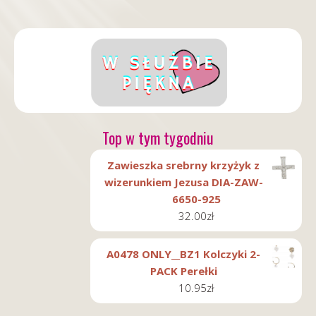
Top w tym tygodniu
Zawieszka srebrny krzyżyk z
wizerunkiem Jezusa DIA-ZAW-
6650-925
32.00
zł
A0478 ONLY__BZ1 Kolczyki 2-
PACK Perełki
10.95
zł