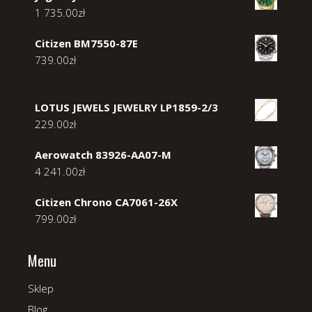
1 735.00
zł
Citizen BM7550-87E
739.00
zł
LOTUS JEWELS JEWELRY LP1859-2/3
229.00
zł
Aerowatch 83926-AA07-M
4 241.00
zł
Citizen Chrono CA7061-26X
799.00
zł
Menu
Sklep
Blog