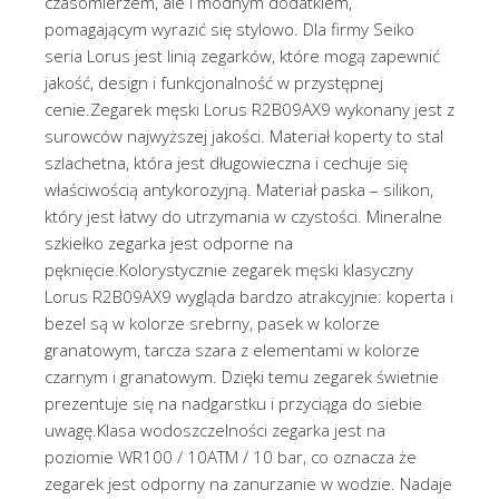
czasomierzem, ale i modnym dodatkiem,
pomagającym wyrazić się stylowo. Dla firmy Seiko
seria Lorus jest linią zegarków, które mogą zapewnić
jakość, design i funkcjonalność w przystępnej
cenie.Zegarek męski Lorus R2B09AX9 wykonany jest z
surowców najwyższej jakości. Materiał koperty to stal
szlachetna, która jest długowieczna i cechuje się
właściwością antykorozyjną. Materiał paska – silikon,
który jest łatwy do utrzymania w czystości. Mineralne
szkiełko zegarka jest odporne na
pęknięcie.Kolorystycznie zegarek męski klasyczny
Lorus R2B09AX9 wygląda bardzo atrakcyjnie: koperta i
bezel są w kolorze srebrny, pasek w kolorze
granatowym, tarcza szara z elementami w kolorze
czarnym i granatowym. Dzięki temu zegarek świetnie
prezentuje się na nadgarstku i przyciąga do siebie
uwagę.Klasa wodoszczelności zegarka jest na
poziomie WR100 / 10ATM / 10 bar, co oznacza że
zegarek jest odporny na zanurzanie w wodzie. Nadaje