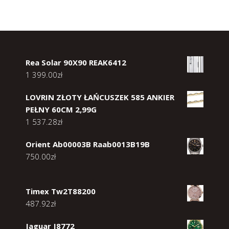
Rea Solar 90X90 REAK6412
1 399.00
zł
LOVRIN ZŁOTY ŁAŃCUSZEK 585 ANKIER
PEŁNY 60CM 2,99G
1 537.28
zł
Orient Ab00003B Raab0013B19B
750.00
zł
Timex Tw2T88200
487.92
zł
Jaguar J8772