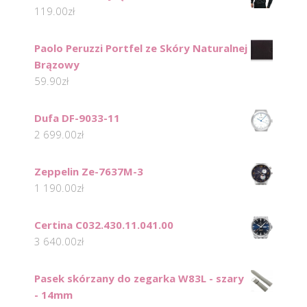
119.00
zł
Paolo Peruzzi Portfel ze Skóry Naturalnej
Brązowy
59.90
zł
Dufa DF-9033-11
2 699.00
zł
Zeppelin Ze-7637M-3
1 190.00
zł
Certina C032.430.11.041.00
3 640.00
zł
Pasek skórzany do zegarka W83L - szary
- 14mm