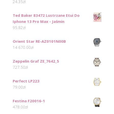
24.35
zł
Ted Baker 83472 Lustrzane Etui Do
Iphone 13 Pro Max - Jaśmin
95.82
zł
Orient Star RE-AZ0101N00B
14 670.00
zł
Zeppelin Graf ZE_7642_5
727.50
zł
Perfect LP223
79.00
zł
Festina F20016-1
478.00
zł