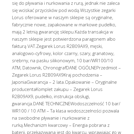
się do pływania i nurkowania z rurą, jednak nie zaleca
się wciskać przycisków pod wodą.Wszystkie zegarki
Lorus oferowane w naszym sklepie są oryginalne,
fabrycznie nowe, zapakowane w markowe pudełko,
mają 2 letnią gwarancję sklepu.Każda transakcja w
naszym sklepie jest potwierdzona paragonem albo
fakturą VAT.Zegarek Lorus R2B09AX9, męski,
analogowo-cyfrowy, kolor czarny, szary, granatowy,
srebrny, na pasku silikonowym, 10 bar/WR100/10
ATM, Datownik, ChronografDANE OGÓLNEPrzedmiot –
Zegarek Lorus R2B09AX9Kraj pochodzenia –
JaponiaGwarancja – 2 lata.Opakowanie – Oryginalne
producentaKomplet zakupu – Zegarek Lorus
R2B09AX9, pudełko, instrukcja obsługi,
gwarancja.DANE TECHNICZNEWodoszczelność 10 bar/
WR100 / 10 ATM – Ta klasa wodoszczelności pozwala
na swobodne pływanie i nurkowanie z
rurką.Mechanizm kwarcowy – Energia pobrana z
baterii, przekazywana jest do kwarcu, wprawiając go w