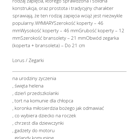
rodzaj zapięcia, którego sprawdzona i solidna
konstrukcja, oraz prostota i tradycyjny charakter
sprawiają, że ten rodzaj zapięcia wciąż jest niezwykle
popularny.WYMIARYSzerokość koperty – 46
mmWysokość koperty – 46 mmGrubość koperty – 12
mmSzerokość bransolety – 21 mmObwód zegarka
(koperta + bransoleta) – Do 21 cm
Lorus / Zegarki
na urodziny zyczenia
, święta helena
, dzień przedszkolanki
, tort na komunie dla chłopca
, koronka miłosierdzia bożego jak odmawiać
, co wybiera dziecko na roczek
, chrzest dla dziewczynki
, gadzety do motoru
, girlandy komunijne