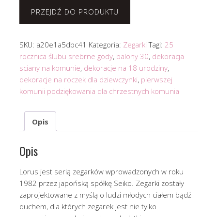
PRZEJDŹ DO PRODUKTU
SKU:
a20e1a5dbc41
Kategoria:
Zegarki
Tagi:
25
rocznica ślubu srebrne gody
,
balony 30
,
dekoracja
sciany na komunie
,
dekoracje na 18 urodziny
,
dekoracje na roczek dla dziewczynki
,
pierwszej
komunii podziękowania dla chrzestnych komunia
Opis
Opis
Lorus jest serią zegarków wprowadzonych w roku
1982 przez japońską spółkę Seiko. Zegarki zostały
zaprojektowane z myślą o ludzi młodych ciałem bądź
duchem, dla których zegarek jest nie tylko