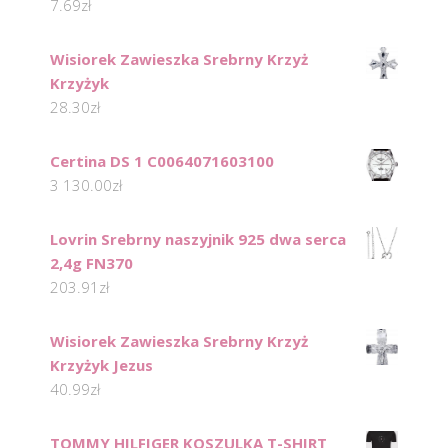
7.69
zł
Wisiorek Zawieszka Srebrny Krzyż
Krzyżyk
28.30
zł
Certina DS 1 C0064071603100
3 130.00
zł
Lovrin Srebrny naszyjnik 925 dwa serca
2,4g FN370
203.91
zł
Wisiorek Zawieszka Srebrny Krzyż
Krzyżyk Jezus
40.99
zł
TOMMY HILFIGER KOSZULKA T-SHIRT