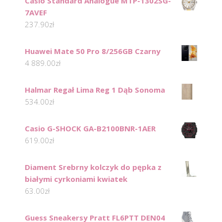
Casio Standard Analogue MTP-1302SG-
7AVEF
237.90
zł
Huawei Mate 50 Pro 8/256GB Czarny
4 889.00
zł
Halmar Regał Lima Reg 1 Dąb Sonoma
534.00
zł
Casio G-SHOCK GA-B2100BNR-1AER
619.00
zł
Diament Srebrny kolczyk do pępka z
białymi cyrkoniami kwiatek
63.00
zł
Guess Sneakersy Pratt FL6PTT DEN04