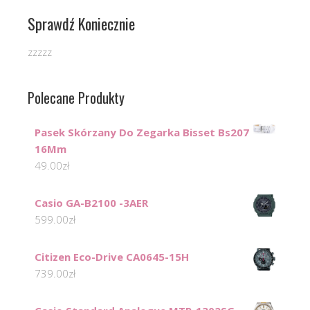
Sprawdź Koniecznie
zzzzz
Polecane Produkty
Pasek Skórzany Do Zegarka Bisset Bs207
16Mm
49.00
zł
Casio GA-B2100 -3AER
599.00
zł
Citizen Eco-Drive CA0645-15H
739.00
zł