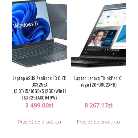
Laptop ASUS ZenBook 13 OLED
Laptop Lenovo ThinkPad X1
UX325EA
Yoga (20FQ002XPB)
13,3″/i5/16GB/512GB/Win11
(UX325EAKG649W)
3 499.00
zł
8 267.17
zł
Przejdź do produktu
Przejdź do produktu