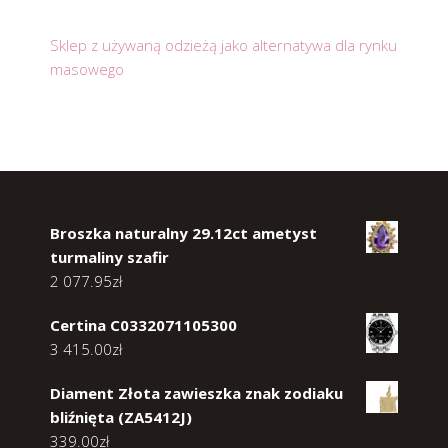
Sklep z używaną odzieżą jako alternatywa dla rynku
masowego
Broszka naturalny 29.12ct ametyst
turmaliny szafir
2 077.95
zł
Certina C0332071105300
3 415.00
zł
Diament Złota zawieszka znak zodiaku
bliźnięta (ZA5412J)
339.00
zł