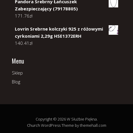
Pandora Srebrny Łańcuszek
Zabezpieczający (79178805)
171.76
zł
Lovrin Srebrne kolczyki 925 z różowymi
cyrkoniami 2,29g HSE1372ERH
140.41
zł
Menu
Sklep
Blog
Copyright © 2026 W Służbie Piękna.
Church
WordPress Theme by themehall.com