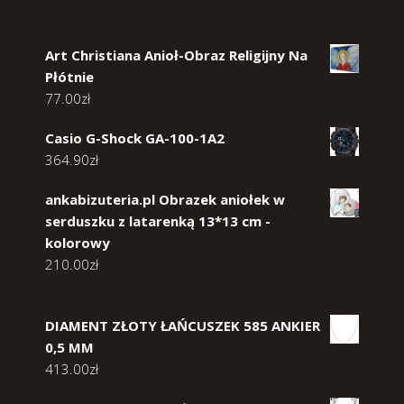
Art Christiana Anioł-Obraz Religijny Na
Płótnie
77.00
zł
Casio G-Shock GA-100-1A2
364.90
zł
ankabizuteria.pl Obrazek aniołek w
serduszku z latarenką 13*13 cm -
kolorowy
210.00
zł
DIAMENT ZŁOTY ŁAŃCUSZEK 585 ANKIER
0,5 MM
413.00
zł