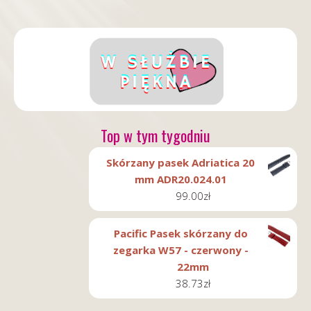
Top w tym tygodniu
Skórzany pasek Adriatica 20
mm ADR20.024.01
99.00
zł
Pacific Pasek skórzany do
zegarka W57 - czerwony -
22mm
38.73
zł