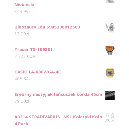
Niebieski
349.99
zł
Dinozaury Edu 5905398012503
13.99
zł
Traser TS-109381
2 723.00
zł
CASIO LA-680WGA-4C
405.84
zł
Srebrny naszyjnik łańcuszek korda 45cm
79.00
zł
A0214 STRADIVARIUS__NS1 Kolczyki Koła
4 Pack