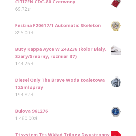
CITIZEN CDC-80 Czerwony
69.72
zł
Festina F20617/1 Automatic Skeleton
895.00
zł
Buty Kappa Ayce W 243236 (kolor Biały.
Szary/Srebrny, rozmiar 37)
144.26
zł
Diesel Only The Brave Woda toaletowa
125ml spray
194.82
zł
Bulova 96L276
1 480.00
zł
Ttsystem Tts Wkład Trilogy Dwustronny