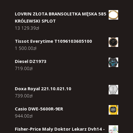
LOVRIN ZŁOTA BRANSOLETKA MĘSKA 585
KRÓLEWSKI SPLOT
13 129.39
zł
Tissot Everytime T1096103605100
1 500.00
zł
Diesel DZ1973
719.00
zł
Doxa Royal 221.10.021.10
739.00
zł
Casio DWE-5600R-9ER
944.00
zł
Fisher-Price Mały Doktor Lekarz Dvh14 -