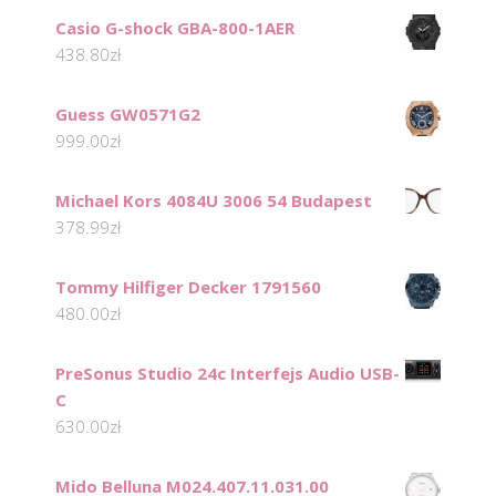
Casio G-shock GBA-800-1AER
438.80
zł
Guess GW0571G2
999.00
zł
Michael Kors 4084U 3006 54 Budapest
378.99
zł
Tommy Hilfiger Decker 1791560
480.00
zł
PreSonus Studio 24c Interfejs Audio USB-
C
630.00
zł
Mido Belluna M024.407.11.031.00