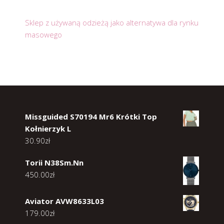
Sklep z używaną odzieżą jako alternatywa dla rynku
masowego
Missguided S70194 Mr6 Krótki Top
Kołnierzyk L
30.90
zł
Torii N38Sm.Nn
450.00
zł
Aviator AVW8633L03
179.00
zł