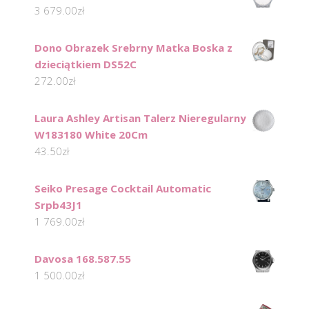
3 679.00
zł
Dono Obrazek Srebrny Matka Boska z
dzieciątkiem DS52C
272.00
zł
Laura Ashley Artisan Talerz Nieregularny
W183180 White 20Cm
43.50
zł
Seiko Presage Cocktail Automatic
Srpb43J1
1 769.00
zł
Davosa 168.587.55
1 500.00
zł