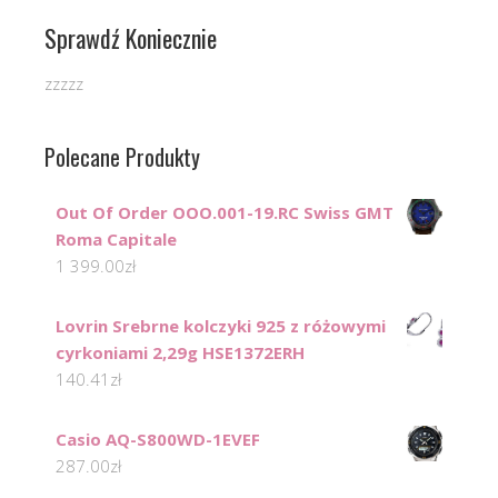
Sprawdź Koniecznie
zzzzz
Polecane Produkty
Out Of Order OOO.001-19.RC Swiss GMT
Roma Capitale
1 399.00
zł
Lovrin Srebrne kolczyki 925 z różowymi
cyrkoniami 2,29g HSE1372ERH
140.41
zł
Casio AQ-S800WD-1EVEF
287.00
zł