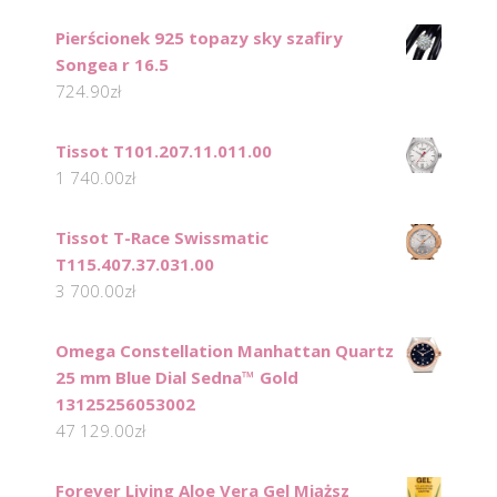
Pierścionek 925 topazy sky szafiry
Songea r 16.5
724.90
zł
Tissot T101.207.11.011.00
1 740.00
zł
Tissot T-Race Swissmatic
T115.407.37.031.00
3 700.00
zł
Omega Constellation Manhattan Quartz
25 mm Blue Dial Sedna™ Gold
13125256053002
47 129.00
zł
Forever Living Aloe Vera Gel Miąższ