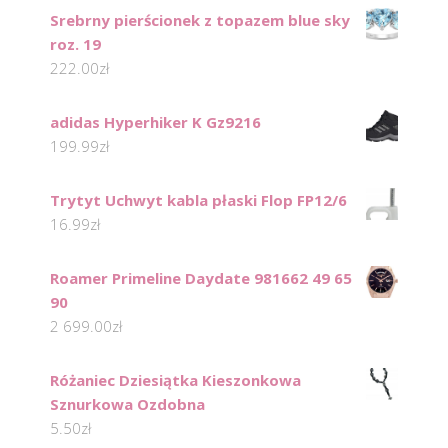
Srebrny pierścionek z topazem blue sky
roz. 19
222.00
zł
adidas Hyperhiker K Gz9216
199.99
zł
Trytyt Uchwyt kabla płaski Flop FP12/6
16.99
zł
Roamer Primeline Daydate 981662 49 65
90
2 699.00
zł
Różaniec Dziesiątka Kieszonkowa
Sznurkowa Ozdobna
5.50
zł