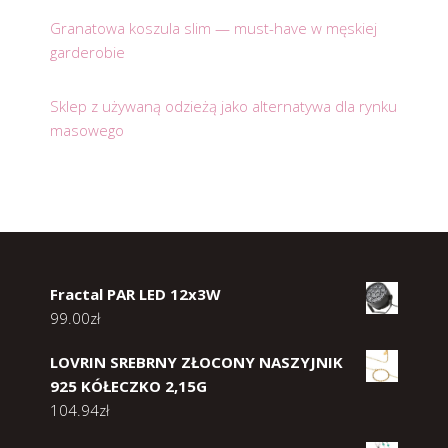
Granatowa koszula slim — must-have w męskiej
garderobie
Sklep z używaną odzieżą jako alternatywa dla rynku
masowego
Fractal PAR LED 12x3W
99.00
zł
LOVRIN SREBRNY ZŁOCONY NASZYJNIK
925 KÓŁECZKO 2,15G
104.94
zł