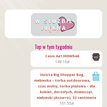
Top w tym tygodniu
Casio Ae1300Wh4A
149.10
zł
Invicta Big Shopper Bag,
niebieska – torba outdoorowa,
czas wolny, torba plażowa – dla
kobiet, dorosłych, dziewcząt,
niebieski (Azzurro), 32 centimete
101.55
zł