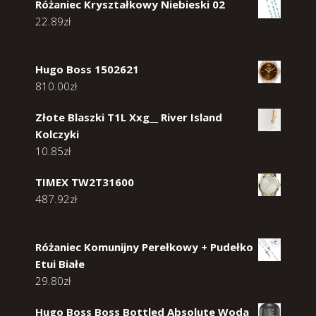
Różaniec Kryształkowy Niebieski 02
22.89
zł
Hugo Boss 1502621
810.00
zł
Złote Blaszki T1L Xxg__ River Island
Kolczyki
10.85
zł
TIMEX TW2T31600
487.92
zł
Różaniec Komunijny Perełkowy + Pudełko
Etui Białe
29.80
zł
Hugo Boss Boss Bottled Absolute Woda