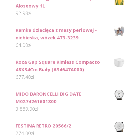
Aloseowy 1L
92.98
zł
Ramka dziecięca z masy perłowej -
niebieska, wózek 473-3239
64.00
zł
Roca Gap Square Rimless Compacto
48X34Cm Biały (A34647A000)
677.48
zł
MIDO BARONCELLI BIG DATE
M0274261601800
3 889.00
zł
FESTINA RETRO 20566/2
274.00
zł