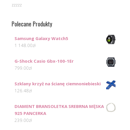
zzzzz
Polecane Produkty
Samsung Galaxy Watch5
1 148.00
zł
G-Shock Casio Gbx-100-1Er
799.00
zł
Szklany krzyż na ścianę ciemnoniebieski
126.48
zł
DIAMENT BRANSOLETKA SREBRNA MĘSKA
925 PANCERKA
239.00
zł