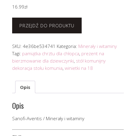
16.99
zł
PRZEJDŹ DO PRODUKTU
SKU:
4e36be534741
Kategoria:
Minerały i witaminy
Tagi:
pamiątka chrztu dla chłopca
,
prezent na
bierzmowanie dla dziewczynki
,
stół komunijny
dekoracja stołu komunia
,
winietki na 18
Opis
Opis
Sanofi-Aventis / Minerały i witaminy
grun