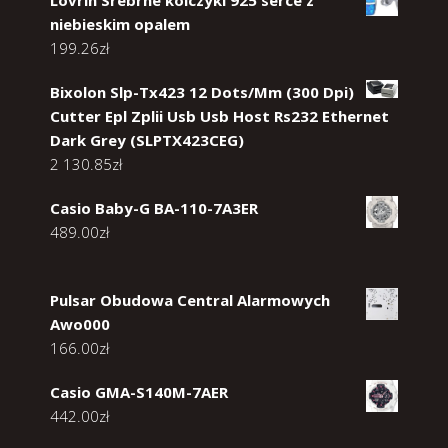
niebieskim opalem
199.26
zł
Bixolon Slp-Tx423 12 Dots/Mm (300 Dpi)
Cutter Epl Zplii Usb Usb Host Rs232 Ethernet
Dark Grey (SLPTX423CEG)
2 130.85
zł
Casio Baby-G BA-110-7A3ER
489.00
zł
Pulsar Obudowa Central Alarmowych
Awo000
166.00
zł
Casio GMA-S140M-7AER
442.00
zł