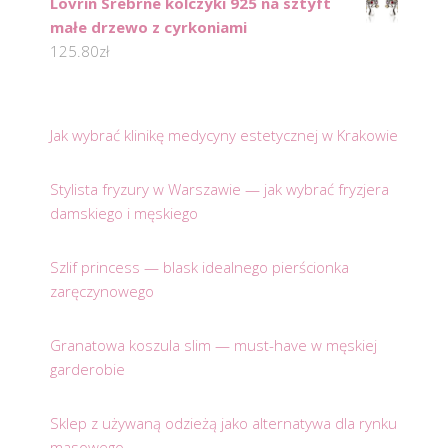
Lovrin Srebrne kolczyki 925 na sztyft
małe drzewo z cyrkoniami
125.80
zł
Jak wybrać klinikę medycyny estetycznej w Krakowie
Stylista fryzury w Warszawie — jak wybrać fryzjera
damskiego i męskiego
Szlif princess — blask idealnego pierścionka
zaręczynowego
Granatowa koszula slim — must-have w męskiej
garderobie
Sklep z używaną odzieżą jako alternatywa dla rynku
masowego