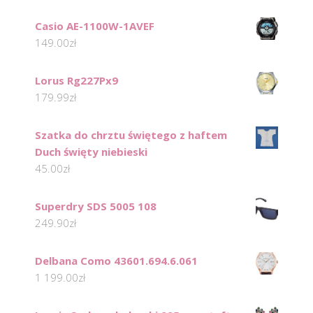
Casio AE-1100W-1AVEF
149.00
zł
Lorus Rg227Px9
179.99
zł
Szatka do chrztu świętego z haftem
Duch święty niebieski
45.00
zł
Superdry SDS 5005 108
249.90
zł
Delbana Como 43601.694.6.061
1 199.00
zł