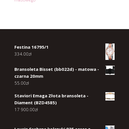
Festina 16795/1
334.00
zł
Bransoleta Bisset (bb022d) - matowa -
czarna 20mm
55.00
zł
Staviori Emaga Złota bransoleta -
Diament (BZD4585)
17 900.00
zł
Lovrin Srebrne kolczyki 925 serce z