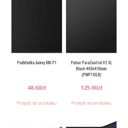
Podkładka Aukey KM-P1
Pulsar ParaControl V2 XL
Black 460x410mm
(PMP11XLB)
48.68
zł
125.00
zł
Przejdź do produktu
Przejdź do produktu