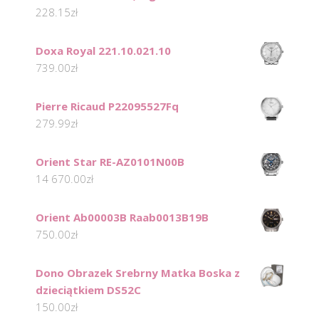
228.15
zł
Doxa Royal 221.10.021.10
739.00
zł
Pierre Ricaud P22095527Fq
279.99
zł
Orient Star RE-AZ0101N00B
14 670.00
zł
Orient Ab00003B Raab0013B19B
750.00
zł
Dono Obrazek Srebrny Matka Boska z
dzieciątkiem DS52C
150.00
zł