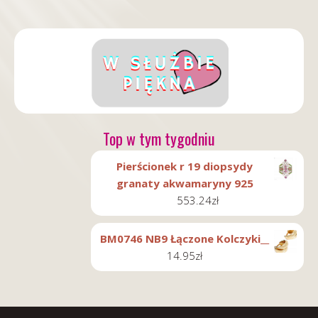
Top w tym tygodniu
Pierścionek r 19 diopsydy
granaty akwamaryny 925
553.24
zł
BM0746 NB9 Łączone Kolczyki__
14.95
zł