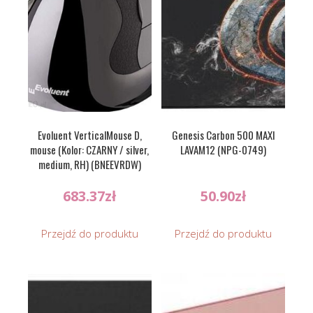
Evoluent VerticalMouse D,
Genesis Carbon 500 MAXI
mouse (Kolor: CZARNY / silver,
LAVAM12 (NPG-0749)
medium, RH) (BNEEVRDW)
683.37
zł
50.90
zł
Przejdź do produktu
Przejdź do produktu