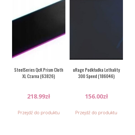
SteelSeries QcK Prism Cloth
uRage Podkładka Lethality
XL Czarna (63826)
300 Speed (186046)
218.99
zł
156.00
zł
Przejdź do produktu
Przejdź do produktu