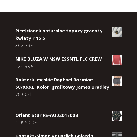
Pierścionek naturalne topazy granaty
kwiaty r 15.5
362.79
zł
NIKE BLUZA W NSW ESSNTL FLC CREW
224.99
zł
Bokserki męskie Raphael Rozmiar:
58/XXXL, Kolor: grafitowy James Bradley
78.00
zł
Orient Star RE-AU0201E00B
4 095.00
zł
Kontakt-Simon Aquaclick Gniazdo