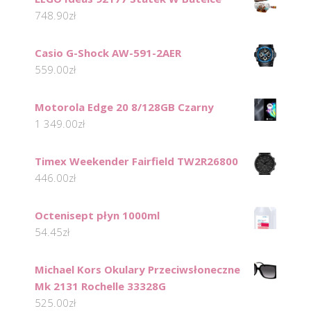
748.90
zł
Casio G-Shock AW-591-2AER
559.00
zł
Motorola Edge 20 8/128GB Czarny
1 349.00
zł
Timex Weekender Fairfield TW2R26800
446.00
zł
Octenisept płyn 1000ml
54.45
zł
Michael Kors Okulary Przeciwsłoneczne
Mk 2131 Rochelle 33328G
525.00
zł