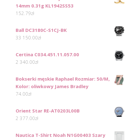
14mm 0.31g KL1942SS53
152.79
zł
Ball DC3180C-S1CJ-BK
33 150.00
zł
Certina C034.451.11.057.00
2 340.00
zł
Bokserki męskie Raphael Rozmiar: 50/M,
Kolor: oliwkowy James Bradley
74.00
zł
Orient Star RE-AT0203L00B
2 377.00
zł
Nautica T-Shirt Noah N1G00403 Szary