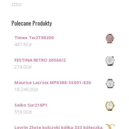
zzzzz
Polecane Produkty
Timex Tw2T88200
487.92
zł
FESTINA RETRO 20566/2
274.00
zł
Maurice Lacroix MP6388-SS001-830
18 249.00
zł
Seiko Sur216P1
559.00
zł
Lovrin Złote kolczyki kółka 333 kółeczka