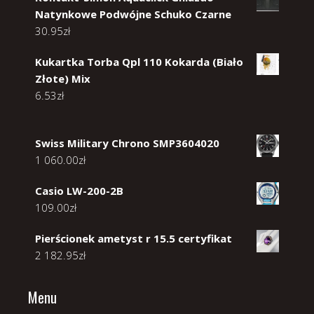
Natynkowe Podwójne Schuko Czarne
30.95
zł
Kukartka Torba Qpl 110 Kokarda (Biało
Złote) Mix
6.53
zł
Swiss Military Chrono SMP3604020
1 060.00
zł
Casio LW-200-2B
109.00
zł
Pierścionek ametyst r 15.5 certyfikat
2 182.95
zł
Menu