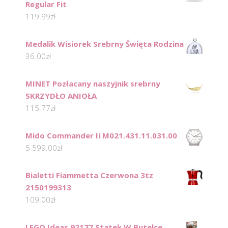
Regular Fit
119.99
zł
Medalik Wisiorek Srebrny Święta Rodzina
36.00
zł
MINET Pozłacany naszyjnik srebrny
SKRZYDŁO ANIOŁA
115.77
zł
Mido Commander Ii M021.431.11.031.00
5 599.00
zł
Bialetti Fiammetta Czerwona 3tz
2150199313
109.00
zł
LEGO Ideas 92177 Statek W Butelce