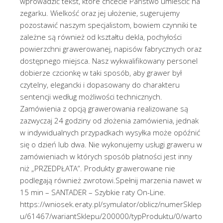
wprowadzić tekst, które chcecie Państwo umieścić na
zegarku. Wielkość oraz jej ułożenie, sugerujemy
pozostawić naszym specjalistom, bowiem czynniki te
zależne są również od kształtu dekla, pochyłości
powierzchni grawerowanej, napisów fabrycznych oraz
dostępnego miejsca. Nasz wykwalifikowany personel
dobierze czcionkę w taki sposób, aby grawer był
czytelny, elegancki i dopasowany do charakteru
sentencji według możliwości technicznych.
Zamówienia z opcją grawerowania realizowane są
zazwyczaj 24 godziny od złożenia zamówienia, jednak
w indywidualnych przypadkach wysyłka może opóźnić
się o dzień lub dwa. Nie wykonujemy usługi graweru w
zamówieniach w których sposób płatności jest inny
niż „PRZEDPŁATA”. Produkty grawerowane nie
podlegają również zwrotowi.Spełnij marzenia nawet w
15 min – SANTADER – Szybkie raty On-Line.
https://wniosek.eraty.pl/symulator/oblicz/numerSklep
u/61467/wariantSklepu/200000/typProduktu/0/warto