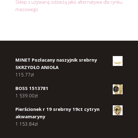
Sklep z używaną odzieżą jako alternatywa dla rynku
masowego
MINET Pozłacany naszyjnik srebrny
SKRZYDŁO ANIOŁA
115.77
zł
BOSS 1513781
1 539.00
zł
Pierścionek r 19 srebrny 19ct cytryn
akwamaryny
1 153.84
zł