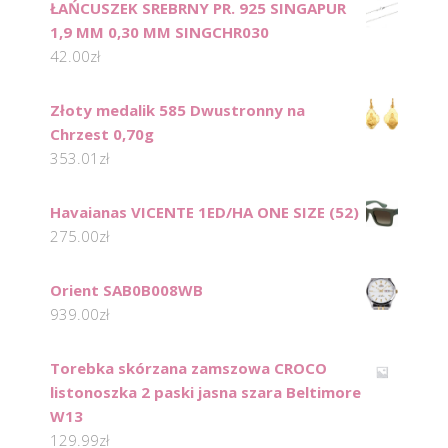
ŁAŃCUSZEK SREBRNY PR. 925 SINGAPUR
1,9 MM 0,30 MM SINGCHR030
42.00
zł
Złoty medalik 585 Dwustronny na
Chrzest 0,70g
353.01
zł
Havaianas VICENTE 1ED/HA ONE SIZE (52)
275.00
zł
Orient SAB0B008WB
939.00
zł
Torebka skórzana zamszowa CROCO
listonoszka 2 paski jasna szara Beltimore
W13
129.99
zł