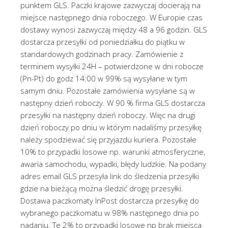
punktem GLS. Paczki krajowe zazwyczaj docierają na
miejsce następnego dnia roboczego. W Europie czas
dostawy wynosi zazwyczaj między 48 a 96 godzin. GLS
dostarcza przesyłki od poniedziałku do piątku w
standardowych godzinach pracy. Zamówienie z
terminem wysyłki 24H – potwierdzone w dni robocze
(Pn-Pt) do godz 14:00 w 99% są wysyłane w tym
samym dniu. Pozostałe zamówienia wysyłane są w
następny dzień roboczy. W 90 % firma GLS dostarcza
przesyłki na następny dzień roboczy. Więc na drugi
dzień roboczy po dniu w którym nadaliśmy przesyłkę
należy spodziewać się przyjazdu kuriera. Pozostałe
10% to przypadki losowe np. warunki atmosferyczne,
awaria samochodu, wypadki, błędy ludzkie. Na podany
adres email GLS przesyła link do śledzenia przesyłki
gdzie na bieżącą można śledzić drogę przesyłki.
Dostawa paczkomaty InPost dostarcza przesyłkę do
wybranego paczkomatu w 98% następnego dnia po
nadaniu. Te 2% to przypadki losowe np brak miejsca