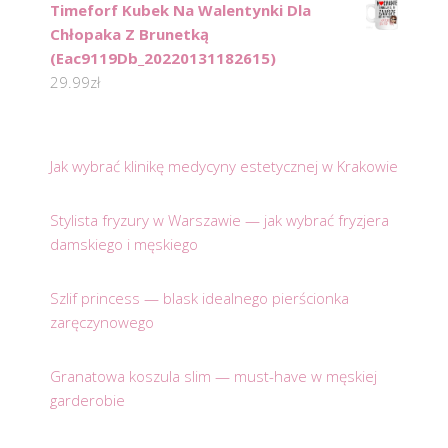
Timeforf Kubek Na Walentynki Dla
Chłopaka Z Brunetką
(Eac9119Db_20220131182615)
29.99
zł
Jak wybrać klinikę medycyny estetycznej w Krakowie
Stylista fryzury w Warszawie — jak wybrać fryzjera
damskiego i męskiego
Szlif princess — blask idealnego pierścionka
zaręczynowego
Granatowa koszula slim — must-have w męskiej
garderobie