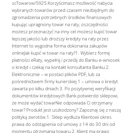
scTowarow/5925.Korzyścimasz możliwość nabycia
wybranych towarów przed czasem niezbędnym do
zgromadzenia potrzebnych środków finansowych
kupując upragniony towar na raty, oszczędności
możesz przeznaczyć na inny cel możesz kupić towar
lepszej jakości lub droższy kredyty na raty przez
Internet to wygodna forma dokonania zakupów
onlineJak kupić w towar na raty?1. Wybierz formę
płatności eRaty, wypełnij i prześlij do Banku e-wniosek
o kredyt i czekaj na kontakt konsultanta Banku.2.
Elektronicznie – w postaci plików PDF, lub za
pośrednictwem firmy kurierskiej 1 – umowa o kredyt
zawarta po kilku dniach.3. Po pozytywnej weryfikacji
dokumentów kredytowych Bank potwierdzi sklepowi,
że może wydać towarNie odpowiada Ci otrzymany
towar? Produkt jest uszkodzony? Zapoznaj się z naszą
polityką zwrotów.1. Sklep wydłuża Klientowi okres
prawa do odstąpienia od umowy z 14 do 30 dni od
momentu otrzymania towaru.2. Klient ma prawo