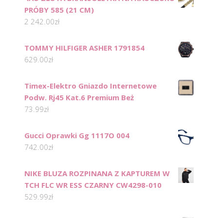
PRÓBY 585 (21 CM)
2 242.00
zł
TOMMY HILFIGER ASHER 1791854
629.00
zł
Timex-Elektro Gniazdo Internetowe
Podw. Rj45 Kat.6 Premium Beż
73.99
zł
Gucci Oprawki Gg 1117O 004
742.00
zł
NIKE BLUZA ROZPINANA Z KAPTUREM W
TCH FLC WR ESS CZARNY CW4298-010
529.99
zł