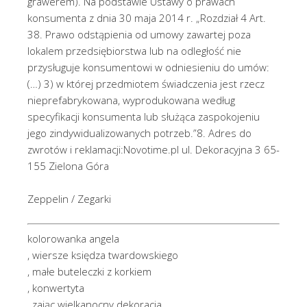
grawerem). Na podstawie Ustawy o prawach
konsumenta z dnia 30 maja 2014 r. „Rozdział 4 Art.
38. Prawo odstąpienia od umowy zawartej poza
lokalem przedsiębiorstwa lub na odległość nie
przysługuje konsumentowi w odniesieniu do umów:
(…) 3) w której przedmiotem świadczenia jest rzecz
nieprefabrykowana, wyprodukowana według
specyfikacji konsumenta lub służąca zaspokojeniu
jego zindywidualizowanych potrzeb.”8. Adres do
zwrotów i reklamacji:Novotime.pl ul. Dekoracyjna 3 65-
155 Zielona Góra
Zeppelin / Zegarki
kolorowanka angela
, wiersze księdza twardowskiego
, małe buteleczki z korkiem
, konwertyta
, zając wielkanocny dekoracja