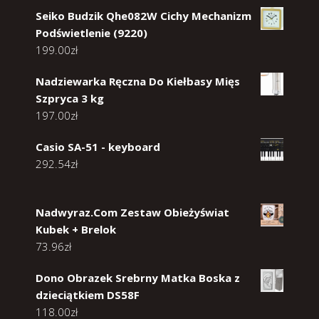
Seiko Budzik Qhe082W Cichy Mechanizm
Podświetlenie (9220)
199.00
zł
Nadziewarka Ręczna Do Kiełbasy Mięs
Szpryca 3 kg
197.00
zł
Casio SA-51 - keyboard
292.54
zł
Nadwyraz.Com Zestaw Obieżyświat
Kubek + Brelok
73.96
zł
Dono Obrazek Srebrny Matka Boska z
dzieciątkiem DS58F
118.00
zł