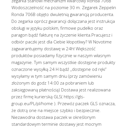
zegarka stanowi mechanizm kwarcowy Ronda 706B
Wodoszczelność na poziomie 30 m. Zegarek Zeppelin
Ronda 706B objęto dwuletnią gwarancją producenta.
Do zegarka oprócz gwarancji dołączana jest instrukcja
obsługi w języku polskim, firmowe pudełko oraz
paragon bądź fakturę na życzenie klienta.Pracujesz i
odbiór paczki jest dla Ciebie kłopotliwy? W Novotime
zagwarantujemy dostawę w 24h! Większość
produktów posiadamy fizycznie w naszym własnym
magazynie. Tym samym wszystkie dostępne produkty
oznaczone wysyłką 24 H bądź „dostępne od ręki”
wysyłamy w tym samym dniu (przy zamówieniu
złożonym do godz 14:00 za pobraniem lub
zaksięgowaną płatnością) Dostawa jest realizowana
przez firmę kurierską GLS( https://gls-
group.eu/PL/pl/home ). Przewóz paczek GLS oznacza,
że dotrą one na miejsce szybko i bezpiecznie.
Niezawodna dostawa paczek w określonym
standardowym terminie dostawy jest mocnym