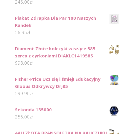
246.00
zł
Plakat Zdrapka Dla Par 100 Naszych
Randek
56.95
zł
Diament Złote kolczyki wiszące 585
serca z cyrkoniami DIAKLC1419585
998.00
zł
Fisher-Price Ucz się i śmiej! Edukacyjny
Globus Odkrywcy Drj85
599.90
zł
Sekonda 135000
256.00
zł
4AU ZŁOTA BRANSOLETKA NA KAUCZUKU