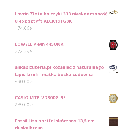
Lovrin Złote kolczyki 333 nieskończoność
0,45g sztyft ALCK191G8K
174.66
zł
LOWELL P-MN445UNR
272.39
zł
ankabizuteria.pl Różaniec z naturalnego
lapis lazuli - matka boska cudowna
390.00
zł
CASIO MTP-VD300G-9E
289.00
zł
Fossil Liza portfel skórzany 13,5 cm
dunkelbraun