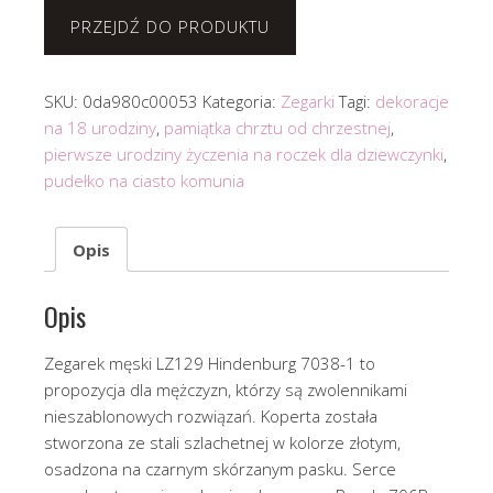
PRZEJDŹ DO PRODUKTU
SKU:
0da980c00053
Kategoria:
Zegarki
Tagi:
dekoracje
na 18 urodziny
,
pamiątka chrztu od chrzestnej
,
pierwsze urodziny życzenia na roczek dla dziewczynki
,
pudełko na ciasto komunia
Opis
Opis
Zegarek męski LZ129 Hindenburg 7038-1 to
propozycja dla mężczyzn, którzy są zwolennikami
nieszablonowych rozwiązań. Koperta została
stworzona ze stali szlachetnej w kolorze złotym,
osadzona na czarnym skórzanym pasku. Serce