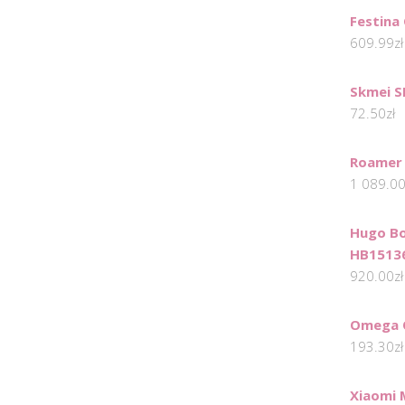
Festina
609.99
zł
Skmei 
72.50
zł
Roamer
1 089.0
Hugo Bo
HB1513
920.00
zł
Omega 
193.30
zł
Xiaomi 