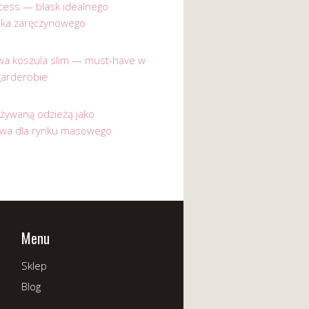
incess — blask idealnego
nka zaręczynowego
a koszula slim — must-have w
garderobie
używaną odzieżą jako
ywa dla rynku masowego
Menu
Sklep
Blog