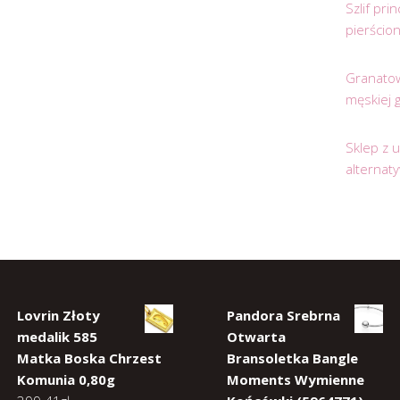
Szlif pr
pierścio
Granatow
męskiej 
Sklep z 
alternat
Lovrin Złoty
Pandora Srebrna
medalik 585
Otwarta
Matka Boska Chrzest
Bransoletka Bangle
Komunia 0,80g
Moments Wymienne