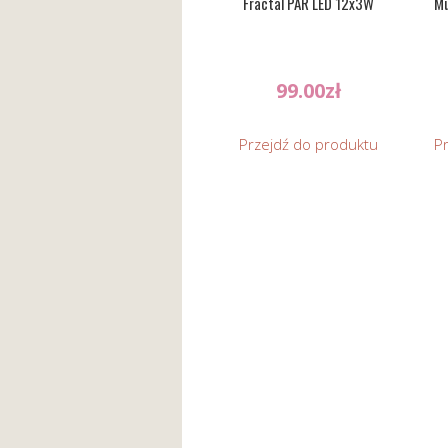
Fractal PAR LED 12x3W
Mu
99.00
zł
Przejdź do produktu
P