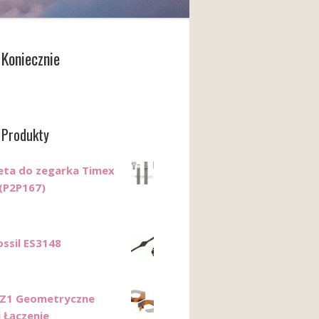
Koniecznie
 Produkty
eta do zegarka Timex
(P2P167)
ossil ES3148
BZ1 Geometryczne
i Łączenie