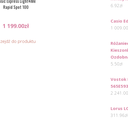
sic Express Light4Me
6.92
zł
Rapid Spot 100
Casio E
1 199.00
zł
1 009.0
rzejdź do produktu
Różanie
Kieszo
Ozdobn
5.50
zł
Vostok 
565E59
2 241.0
Lorus L
311.96
zł