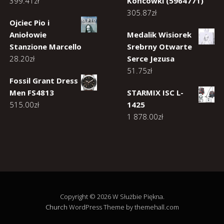
399.41
zł
Końcówki (5964771)
305.87
zł
Ojciec Pio i
Aniołowie
Medalik Wisiorek
Stanzione Marcello
Srebrny Otwarte
28.20
zł
Serce Jezusa
51.75
zł
Fossil Grant Dress
Men FS4813
STARMIX ISC L-
515.00
zł
1425
1 878.00
zł
Copyright © 2026 W Służbie Piękna.
Church
WordPress Theme by themehall.com