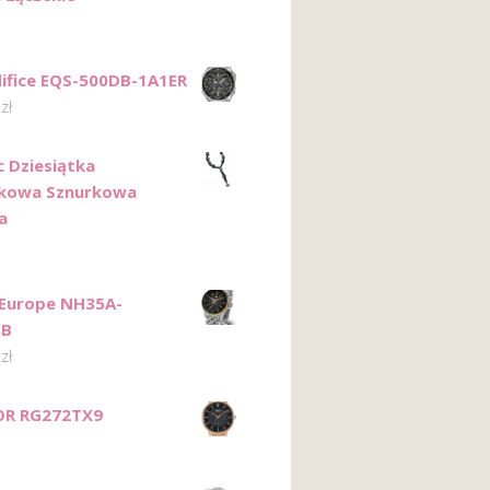
difice EQS-500DB-1A1ER
0
zł
c Dziesiątka
nkowa Sznurkowa
a
Europe NH35A-
3B
0
zł
OR RG272TX9