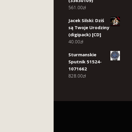
(33630109)
561.00
zł
Jacek Silski: Dziś
są Twoje Urodziny
(digipack) [CD]
40.00
zł
Sturmanskie
Sputnik 51524-
1071662
828.00
zł