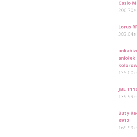
Casio M
200.70
zł
Lorus R
383.04
zł
ankabiz
aniołek 
kolorow
135.00
zł
JBL T11
139.99
zł
Buty Re
3912
169.99
zł