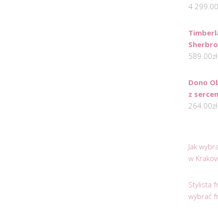
4 299.0
Timberl
Sherbro
589.00
zł
Dono Ob
z serc
264.00
zł
Jak wybr
w Krakow
Stylista
wybrać f