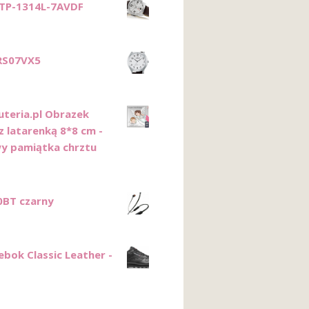
TP-1314L-7AVDF
RS07VX5
uteria.pl Obrazek
z latarenką 8*8 cm -
y pamiątka chrztu
0BT czarny
ebok Classic Leather -