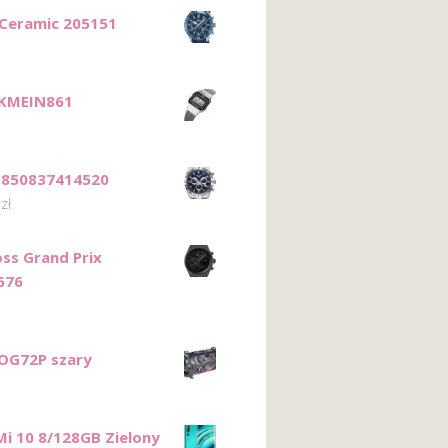
 Ceramic 205151
SKMEIN861
 850837414520
0
zł
ss Grand Prix
676
OG72P szary
Mi 10 8/128GB Zielony