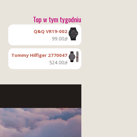
Top w tym tygodniu
Q&Q VR19-002
99.00
zł
Tommy Hilfiger 2770047
524.00
zł