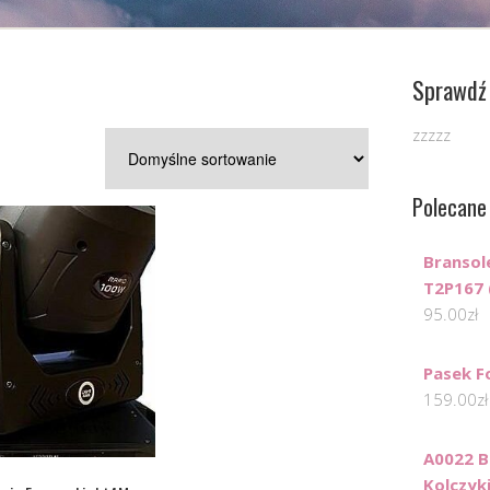
Sprawdź 
zzzzz
Polecane
Bransol
T2P167 
95.00
zł
Pasek F
159.00
zł
A0022 
Kolczyk