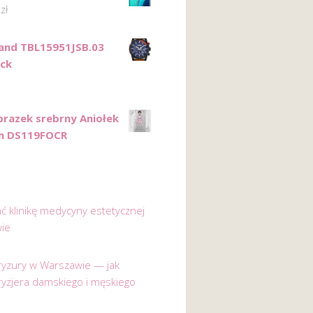
0
zł
and TBL15951JSB.03
ck
razek srebrny Aniołek
em DS119FOCR
ać klinikę medycyny estetycznej
ie
 fryzury w Warszawie — jak
ryzjera damskiego i męskiego