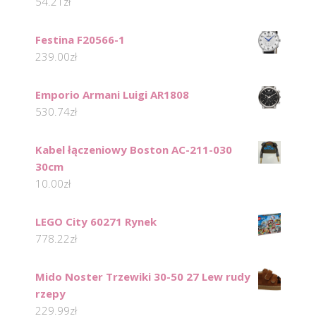
54.21
zł
Festina F20566-1
239.00
zł
Emporio Armani Luigi AR1808
530.74
zł
Kabel łączeniowy Boston AC-211-030
30cm
10.00
zł
LEGO City 60271 Rynek
778.22
zł
Mido Noster Trzewiki 30-50 27 Lew rudy
rzepy
229.99
zł