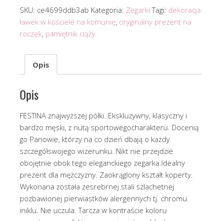
SKU:
ce4699ddb3ab
Kategoria:
Zegarki
Tagi:
dekoracja
ławek w kościele na komunię
,
oryginalny prezent na
roczek
,
pamiętnik ciąży
Opis
Opis
FESTINA znajwyższej półki. Ekskluzywny, klasyczny i
bardzo męski, z nutą sportowegocharakteru. Docenią
go Panowie, którzy na co dzień dbają o każdy
szczegółswojego wizerunku. Nikt nie przejdzie
obojętnie obok tego eleganckiego zegarka.Idealny
prezent dla mężczyzny. Zaokrąglony kształt koperty.
Wykonana została zesrebrnej stali szlachetnej
pozbawionej pierwiastków alergennych tj. chromu
iniklu. Nie uczula. Tarcza w kontraście koloru