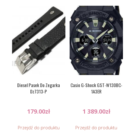
Diesel Pasek Do Zegarka
Casio G-Shock GST-W130BC-
Dz7313-P
1A3ER
179.00
zł
1 389.00
zł
Przejdź do produktu
Przejdź do produktu