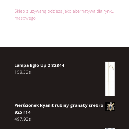
Sklep z używaną odzieżą jako alternatywa dla rynku
masowego
Lampa Eglo Up 2 82844
158.32
zł
Pierścionek kyanit rubiny granaty srebro
925 r14
497.92
zł