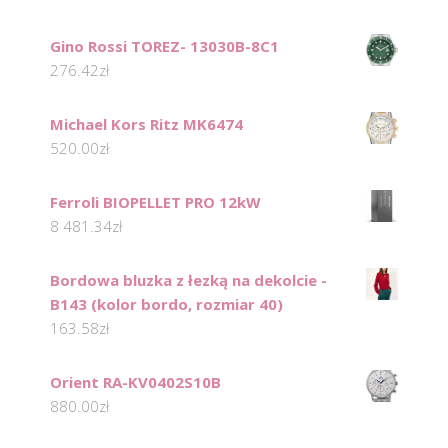
Gino Rossi TOREZ- 13030B-8C1
276.42
zł
Michael Kors Ritz MK6474
520.00
zł
Ferroli BIOPELLET PRO 12kW
8 481.34
zł
Bordowa bluzka z łezką na dekolcie -
B143 (kolor bordo, rozmiar 40)
163.58
zł
Orient RA-KV0402S10B
880.00
zł