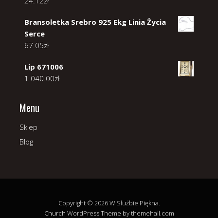
24.12
zł
Bransoletka Srebro 925 Ekg Linia Życia
Serce
67.05
zł
Lip 671006
1 040.00
zł
Menu
Sklep
Blog
Copyright © 2026 W Służbie Piękna.
Church
WordPress Theme by themehall.com