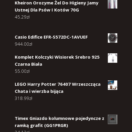
Kheiron Orozyme Żel Do Higieny Jamy
Ustnej Dla Psów I Kotów 70G
45.29
zł
Casio Edifice EFR-S572DC-1AVUEF
944.00
zł
Komplet Kolczyki Wisiorek Srebro 925
Czarna Biała
55.00
zł
LEGO Harry Potter 76407 Wrzeszcząca
Chata i wierzba bijąca
318.99
zł
Timex Gniazdo kolumnowe pojedyncze z
ramką grafit (GG1PRGR)