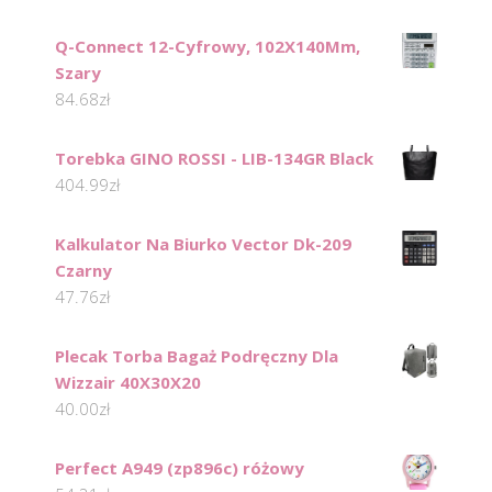
Q-Connect 12-Cyfrowy, 102X140Mm,
Szary
84.68
zł
Torebka GINO ROSSI - LIB-134GR Black
404.99
zł
Kalkulator Na Biurko Vector Dk-209
Czarny
47.76
zł
Plecak Torba Bagaż Podręczny Dla
Wizzair 40X30X20
40.00
zł
Perfect A949 (zp896c) różowy