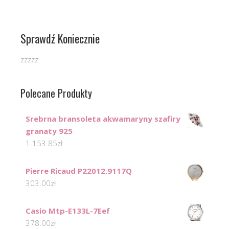
Sprawdź Koniecznie
zzzzz
Polecane Produkty
Srebrna bransoleta akwamaryny szafiry
granaty 925
1 153.85
zł
Pierre Ricaud P22012.9117Q
303.00
zł
Casio Mtp-E133L-7Eef
378.00
zł