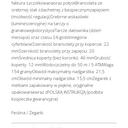
faktura szczotkowanaoraz połyskBransoleta ze
srebrnej stali szlachetnej z bezpiecznymzapięciem
(możliwość regulacji)Srebrne wskazówki
(luminescencyjne) na tarczy o
granatowejkolorystyceTarcze datownika (dzień
miesiąca) oraz czasu 24-godzinnegona
cyferblacieSzerokość bransolety przy kopercie: 22
mmSzerokość bransolety przy zapięciu: 20
mmŚrednica koperty (bez koronki): 46 mmGrubość
koperty: 12 mmWodoszczelny do 50 m / 5 ATMWaga:
154 gramyObwód maksymalny nadgarstka: 21,5
cmObwód minimalny nadgarstka: 15,5 cmZegarek z
metkami zapakowany w piękne, oryginalne
opakowaniewraz zPOLSKĄ INSTRUKCJĄ (podbita
książeczka gwarancyjna)
Festina / Zegarki