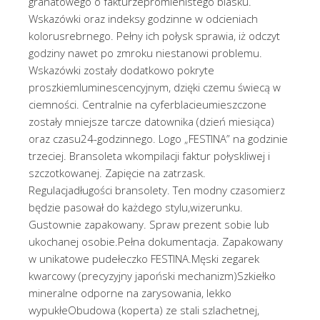
granatowego o fakturzepromienistego blasku.
Wskazówki oraz indeksy godzinne w odcieniach
kolorusrebrnego. Pełny ich połysk sprawia, iż odczyt
godziny nawet po zmroku niestanowi problemu.
Wskazówki zostały dodatkowo pokryte
proszkiemluminescencyjnym, dzięki czemu świecą w
ciemności. Centralnie na cyferblacieumieszczone
zostały mniejsze tarcze datownika (dzień miesiąca)
oraz czasu24-godzinnego. Logo „FESTINA” na godzinie
trzeciej. Bransoleta wkompilacji faktur połyskliwej i
szczotkowanej. Zapięcie na zatrzask.
Regulacjadługości bransolety. Ten modny czasomierz
będzie pasował do każdego stylu,wizerunku.
Gustownie zapakowany. Spraw prezent sobie lub
ukochanej osobie.Pełna dokumentacja. Zapakowany
w unikatowe pudełeczko FESTINA.Męski zegarek
kwarcowy (precyzyjny japoński mechanizm)Szkiełko
mineralne odporne na zarysowania, lekko
wypukłeObudowa (koperta) ze stali szlachetnej,