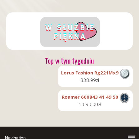
Top w tym tygodniu
Lorus Fashion Rg221Mx9
338.99
zł
Roamer 600843 41 49 50
1 090.00
zł