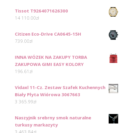
Tissot T9264071626300
14 110.00
zł
Citizen Eco-Drive CA0645-15H
739.00
zł
INNA WÓZEK NA ZAKUPY TORBA
ZAKUPOWA GIMI EASY KOLORY
196.61
zł
Vidaxl 11-Cz. Zestaw Szafek Kuchennych
Biały Płyta Wiórowa 3067663
3 365.99
zł
Naszyjnik srebrny smok naturalne
turkusy markazyty
3 463.84
zł