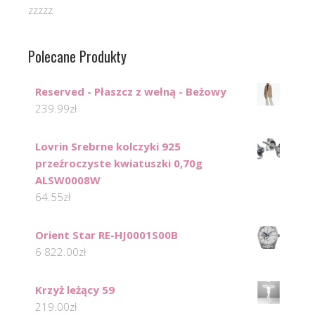
zzzzz
Polecane Produkty
Reserved - Płaszcz z wełną - Beżowy
239.99
zł
Lovrin Srebrne kolczyki 925
przeźroczyste kwiatuszki 0,70g
ALSW0008W
64.55
zł
Orient Star RE-HJ0001S00B
6 822.00
zł
Krzyż leżący 59
219.00
zł