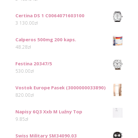
Certina DS 1 C0064071603100
3 130.00
zł
Calperos 500mg 200 kaps.
48.28
zł
Festina 20347/5
530.00
zł
Vostok Europe Pasek (3000000033890)
820.00
zł
Napisy 6Q3 Xxb M Luźny Top
9.85
zł
Swiss Military SM34090.03