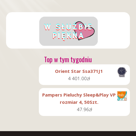
Top w tym tygodniu
Orient Star Ssa371J1
4 401.00
zł
Pampers Pieluchy Sleep&Play VP
rozmiar 4, 50Szt.
47.96
zł