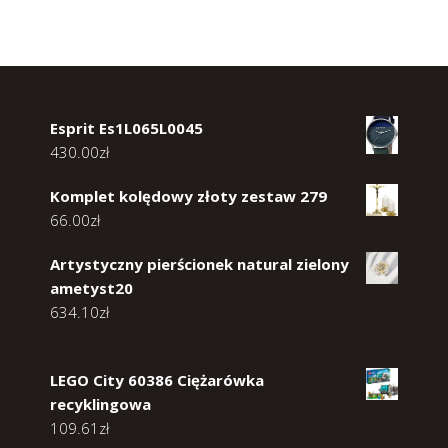
Esprit Es1L065L0045
430.00
zł
Komplet kolędowy złoty zestaw 279
66.00
zł
Artystyczny pierścionek natural zielony
ametyst20
634.10
zł
LEGO City 60386 Ciężarówka
recyklingowa
109.61
zł