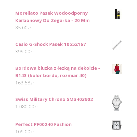
Morellato Pasek Wodoodporny
Karbonowy Do Zegarka - 20 Mm
85.00
zł
Casio G-Shock Pasek 10552167
399.00
zł
Bordowa bluzka z łezką na dekolcie -
B143 (kolor bordo, rozmiar 40)
163.58
zł
Swiss Military Chrono SM3403902
1 080.00
zł
Perfect PF00240 Fashion
109.00
zł