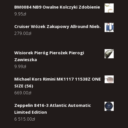
BM0084 NB9 Owalne Kolczyki Zdobienie
9.95
zł
Cruiser Wózek Zakupowy Allround Nieb.
279.00
zł
Wisiorek Pieróg Pierożek Pierogi
Zawieszka
9.99
zł
Michael Kors Rimini MK1117 11538Z ONE
SIZE (56)
669.00
zł
Zeppelin 8416-3 Atlantic Automatic
Limited Edition
6 515.00
zł