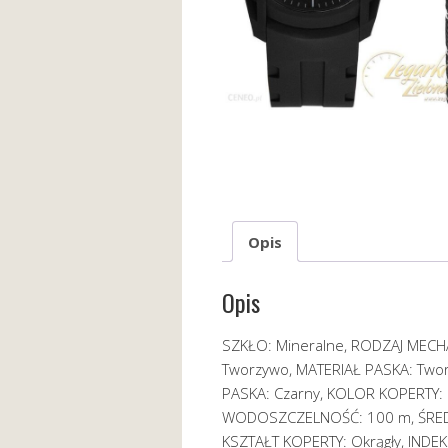
Opis
Opis
SZKŁO: Mineralne, RODZAJ MECH
Tworzywo, MATERIAŁ PASKA: Twor
PASKA: Czarny, KOLOR KOPERTY: 
WODOSZCZELNOŚĆ: 100 m, ŚRED
KSZTAŁT KOPERTY: Okrągły, INDEKS