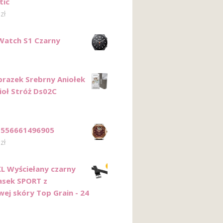
tic
0
zł
Watch S1 Czarny
razek Srebrny Aniołek
ioł Stróż Ds02C
 556661496905
0
zł
L Wyściełany czarny
asek SPORT z
wej skóry Top Grain - 24