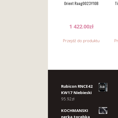
Orient Raag0023Y10B
T
1 422.00
zł
Przejdź do produktu
P
Rubicon RNCE42
KW17 Niebieski
95.92
zł
KOCHMANSKI
nerka torebka