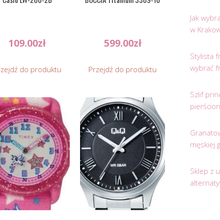
Jak wybr
w Krakow
109.00
zł
599.00
zł
Stylista
wybrać f
rzejdź do produktu
Przejdź do produktu
Szlif pr
pierścio
Granatow
męskiej 
Sklep z 
alternat