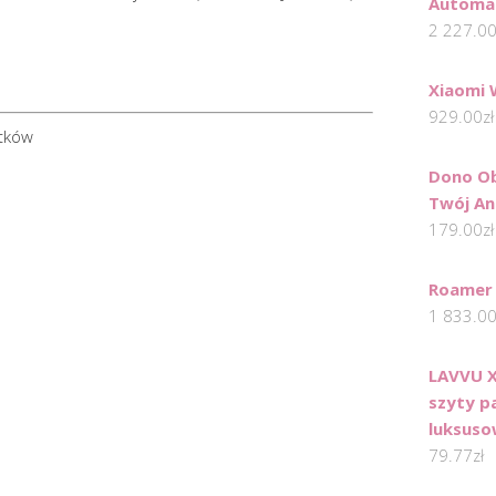
Automa
2 227.0
Xiaomi 
929.00
zł
atków
Dono Ob
Twój An
179.00
zł
Roamer
1 833.0
LAVVU X
szyty p
luksuso
79.77
zł