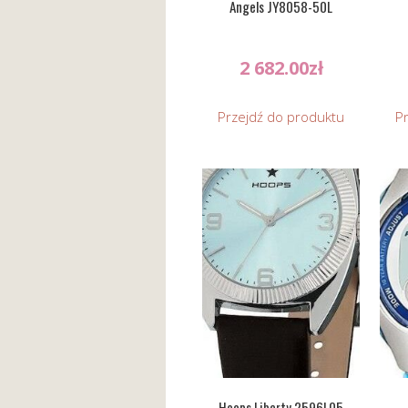
Angels JY8058-50L
2 682.00
zł
Przejdź do produktu
P
Hoops Liberty 2596L05