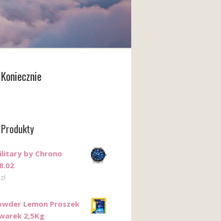
Koniecznie
 Produkty
ilitary by Chrono
8.02
9
zł
Powder Lemon Proszek
warek 2,5Kg