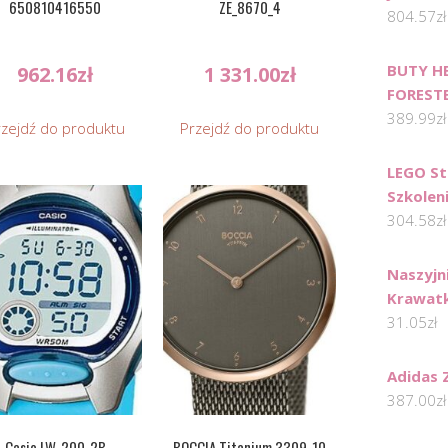
650810416550
ZE_8670_4
804.57
zł
BUTY H
962.16
zł
1 331.00
zł
FORESTE
389.99
zł
rzejdź do produktu
Przejdź do produktu
LEGO St
Szkolen
304.58
zł
Naszyjn
Krawatk
31.05
zł
Adidas 
387.00
zł
Casio LW-200-2B
BOCCIA Titanium 3309-10