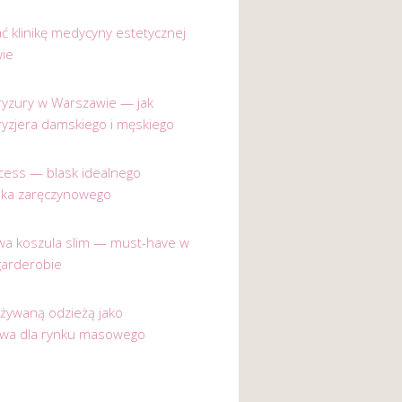
ać klinikę medycyny estetycznej
ie
 fryzury w Warszawie — jak
ryzjera damskiego i męskiego
incess — blask idealnego
nka zaręczynowego
a koszula slim — must-have w
garderobie
używaną odzieżą jako
ywa dla rynku masowego