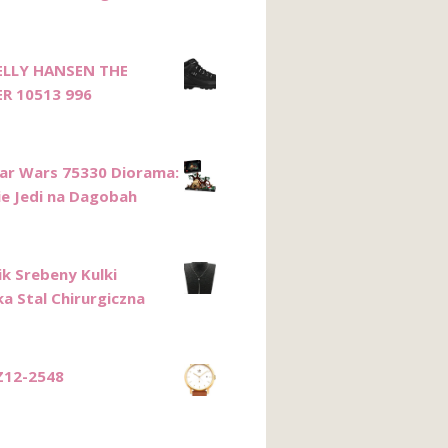
ELLY HANSEN THE
R 10513 996
ar Wars 75330 Diorama:
ie Jedi na Dagobah
ik Srebeny Kulki
a Stal Chirurgiczna
Z12-2548