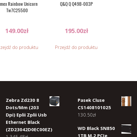
imex Rainbow Unicorn
Q&Q Q Q49B-003P
Tw7C25500
149.00
zł
195.00
zł
rzejdź do produktu
Przejdź do produktu
Zebra Zd230 8
Pasek Cluse
Dots/Mm (203
CS1408101025
Dpi) Eplii Zplii Usb
130.50
zł
Ethernet Black
WD Black SN850
(ZD23042D0EC00EZ)
1TB M.2 PCIe
1 345.48
zł