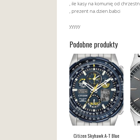
, ile kasy na komunię od chrzes
, prezent na.dzien.babci
yyyyy
Podobne produkty
Citizen Skyhawk A-T Blue