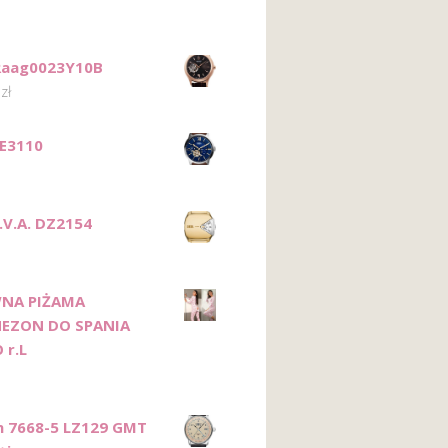
Raag0023Y10B
0
zł
ME3110
D.V.A. DZ2154
NA PIŻAMA
EZON DO SPANIA
 r.L
n 7668-5 LZ129 GMT