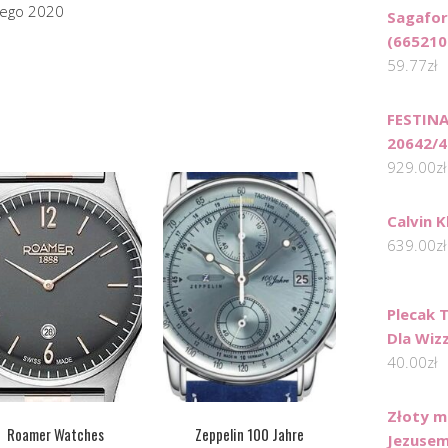
tnego 2020
Sagafor
(665210
59.77
zł
FESTINA
20642/4
929.00
zł
Calvin 
639.00
zł
Plecak 
Dla Wiz
40.00
zł
Złoty m
Roamer Watches
Zeppelin 100 Jahre
Jezusem