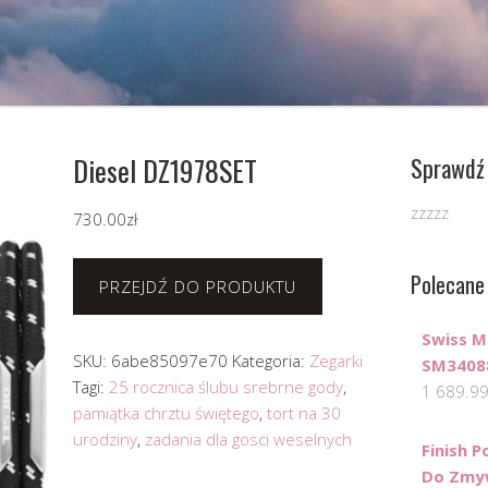
Diesel DZ1978SET
Sprawdź 
zzzzz
730.00
zł
Polecane
PRZEJDŹ DO PRODUKTU
Swiss M
SKU:
6abe85097e70
Kategoria:
Zegarki
SM3408
Tagi:
25 rocznica ślubu srebrne gody
,
1 689.9
pamiątka chrztu świętego
,
tort na 30
urodziny
,
zadania dla gosci weselnych
Finish 
Do Zmy