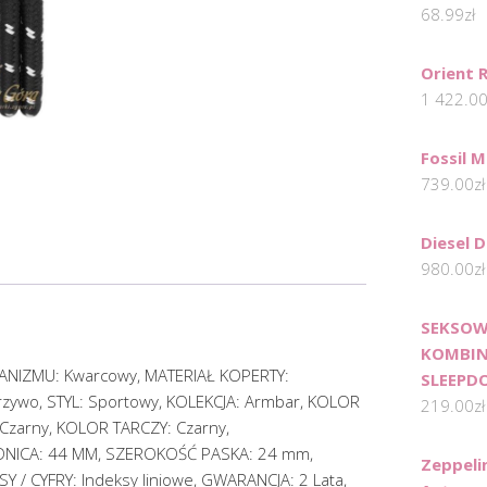
68.99
zł
Orient 
1 422.0
Fossil 
739.00
zł
Diesel 
980.00
zł
SEKSOW
KOMBIN
ANIZMU: Kwarcowy, MATERIAŁ KOPERTY:
SLEEPDO
zywo, STYL: Sportowy, KOLEKCJA: Armbar, KOLOR
219.00
zł
Czarny, KOLOR TARCZY: Czarny,
NICA: 44 MM, SZEROKOŚĆ PASKA: 24 mm,
Zeppeli
Y / CYFRY: Indeksy liniowe, GWARANCJA: 2 Lata,