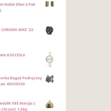
m Kubki Ellen 2 Pak
)
 CHRONO BIKE '22
Klein K3V235L6
Torba Bagaż Podręczny
zair 40X30X20
edalik 585 Maryja z
 Chrzest 1,58g