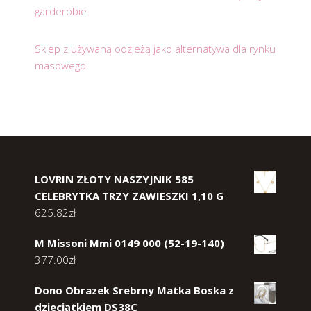
garderobie
Sklep z używaną odzieżą jako alternatywa dla rynku
masowego
LOVRIN ZŁOTY NASZYJNIK 585
CELEBRYTKA TRZY ZAWIESZKI 1,10 G
625.82
zł
M Missoni Mmi 0149 000 (52-19-140)
377.00
zł
Dono Obrazek Srebrny Matka Boska z
dzieciątkiem DS38C