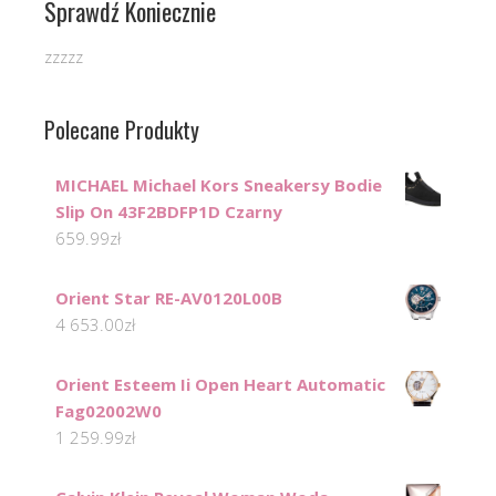
Sprawdź Koniecznie
zzzzz
Polecane Produkty
MICHAEL Michael Kors Sneakersy Bodie
Slip On 43F2BDFP1D Czarny
659.99
zł
Orient Star RE-AV0120L00B
4 653.00
zł
Orient Esteem Ii Open Heart Automatic
Fag02002W0
1 259.99
zł