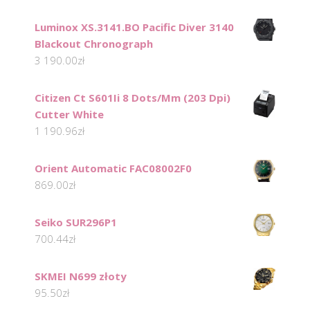
Luminox XS.3141.BO Pacific Diver 3140
Blackout Chronograph
3 190.00
zł
Citizen Ct S601Ii 8 Dots/Mm (203 Dpi)
Cutter White
1 190.96
zł
Orient Automatic FAC08002F0
869.00
zł
Seiko SUR296P1
700.44
zł
SKMEI N699 złoty
95.50
zł