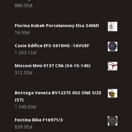
886.00
zł
Florina Kubek Porcelanowy Elsa 340Ml
16.99
zł
Casio Edifice EFS-S610HG -1AVUEF
1 263.12
zł
Missoni Mmi 0137 C9A (54-15-140)
312.00
zł
Bottega Veneta BV1237S 002 ONE SIZE
(57)
1 349.00
zł
Festina Bike F16971/3
639.00
zł