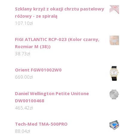
Szklany krzyż z okazji chrztu pastelowy
różowy - ze spiralą
107.10
zł
FIGI ATLANTIC RCP-023 (Kolor czarny,
Rozmiar M (38))
38.73
zł
Orient FGW01002W0
669.00
zł
Daniel Wellington Petite Unitone
DW00100468
465.42
zł
Tech-Med TMA-500PRO
88.04
zł