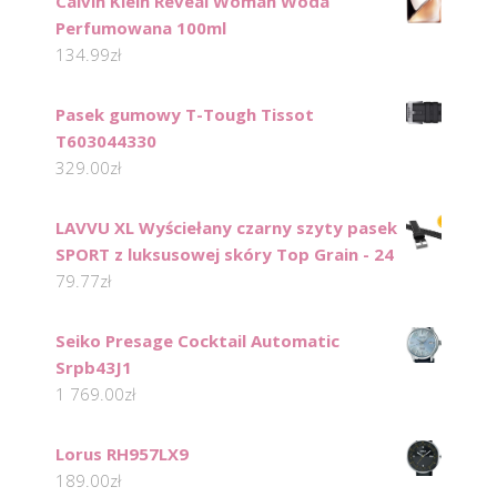
Calvin Klein Reveal Woman Woda
Perfumowana 100ml
134.99
zł
Pasek gumowy T-Tough Tissot
T603044330
329.00
zł
LAVVU XL Wyściełany czarny szyty pasek
SPORT z luksusowej skóry Top Grain - 24
79.77
zł
Seiko Presage Cocktail Automatic
Srpb43J1
1 769.00
zł
Lorus RH957LX9
189.00
zł