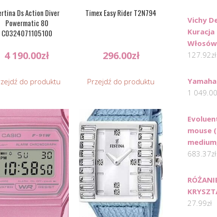
rtina Ds Action Diver
Timex Easy Rider T2N794
Vichy De
Powermatic 80
Kuracja
C0324071105100
Włosów 
4 190.00
zł
296.00
zł
127.92
zł
Yamaha
rzejdź do produktu
Przejdź do produktu
1 049.0
Evoluen
mouse (
medium
683.37
zł
RÓŻANI
KRYSZT
27.99
zł