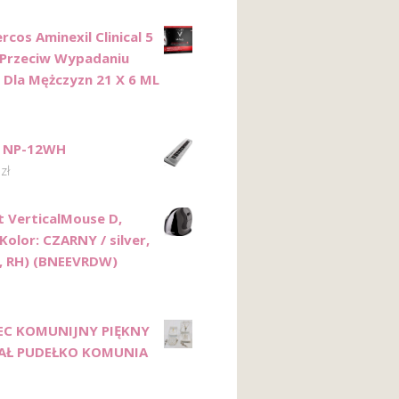
rcos Aminexil Clinical 5
 Przeciw Wypadaniu
Dla Mężczyzn 21 X 6 ML
 NP-12WH
0
zł
t VerticalMouse D,
Kolor: CZARNY / silver,
, RH) (BNEEVRDW)
EC KOMUNIJNY PIĘKNY
AŁ PUDEŁKO KOMUNIA