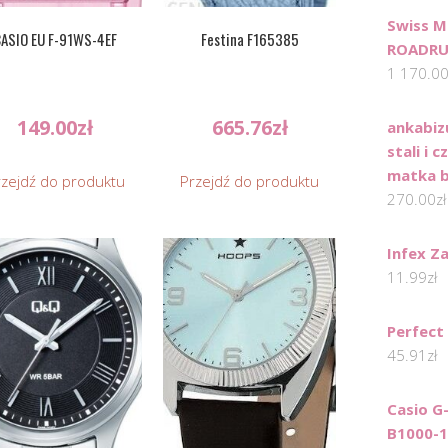
Swiss M
ASIO EU F-91WS-4EF
Festina F165385
ROADRU
1 170.0
149.00
zł
665.76
zł
ankabizu
stali i 
matka b
rzejdź do produktu
Przejdź do produktu
270.00
zł
Infex Za
11.99
zł
Perfect
45.91
zł
Casio G
B1000-