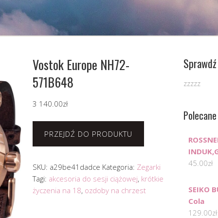
Vostok Europe NH72-
Sprawdź 
571B648
zzzzz
3 140.00
zł
Polecane
PRZEJDŹ DO PRODUKTU
ROSSNER
INDUK,G
45.00
zł
SKU:
a29be41dadce
Kategoria:
Zegarki
Tagi:
akcesoria do sesji ciążowej
,
krótkie
SEIKO 
życzenia na 18
,
ozdoby na chrzest
Cola
129.00
zł