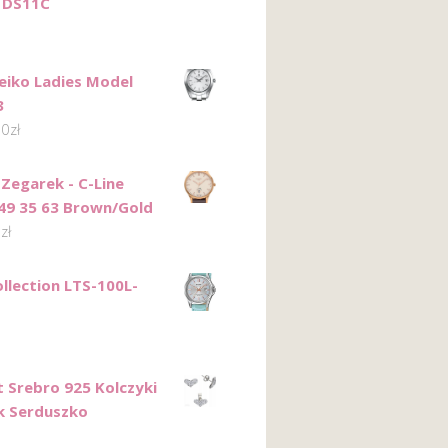
 DS11C
eiko Ladies Model
3
00
zł
Zegarek - C-Line
49 35 63 Brown/Gold
0
zł
ollection LTS-100L-
 Srebro 925 Kolczyki
k Serduszko