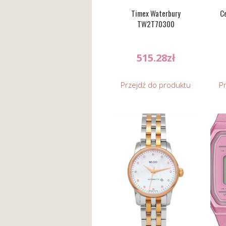
Timex Waterbury
Ce
TW2T70300
515.28
zł
Przejdź do produktu
P