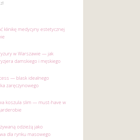
0
zł
ać klinikę medycyny estetycznej
ie
 fryzury w Warszawie — jak
ryzjera damskiego i męskiego
incess — blask idealnego
nka zaręczynowego
a koszula slim — must-have w
garderobie
używaną odzieżą jako
ywa dla rynku masowego