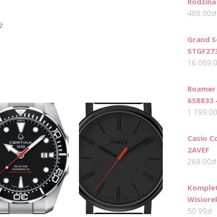
Rodzina
488.00
zł
ż
Grand S
STGF27
16 069.
Roamer 
658833 
1 199.0
Casio C
2AVEF
268.00
zł
Komplet
Wisiore
50.99
zł