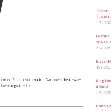
Tissot 
T06361
1 349.0
Festina 
20437/3
274.00
zł
Instal-
489.00
zł
imited Edition Automatic – Darmowa dostawa w
King Ho
dowolnego tekstu.
6 Gold -
1 999.0
Dono Ob