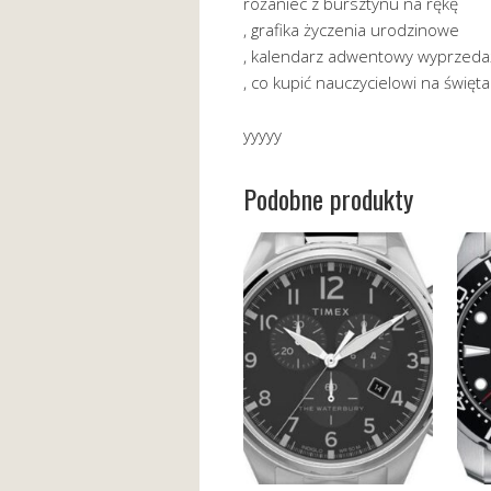
różaniec z bursztynu na rękę
, grafika życzenia urodzinowe
, kalendarz adwentowy wyprzeda
, co kupić nauczycielowi na święta
yyyyy
Podobne produkty