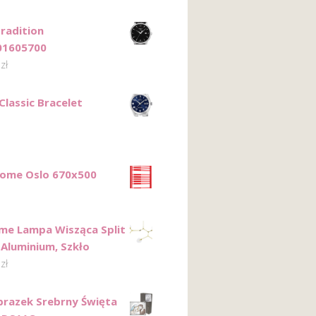
Tradition
01605700
0
zł
Classic Bracelet
Home Oslo 670x500
me Lampa Wisząca Split
 Aluminium, Szkło
0
zł
razek Srebrny Święta