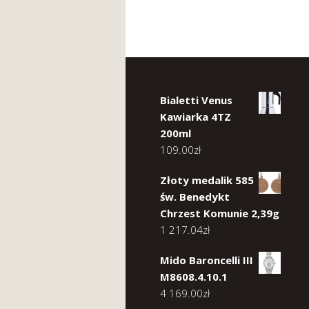
Bialetti Venus
Kawiarka 4TZ
200ml
109.00
zł
Złoty medalik 585
św. Benedykt
Chrzest Komunie 2,39g
1 217.04
zł
Mido Baroncelli III
M8608.4.10.1
4 169.00
zł