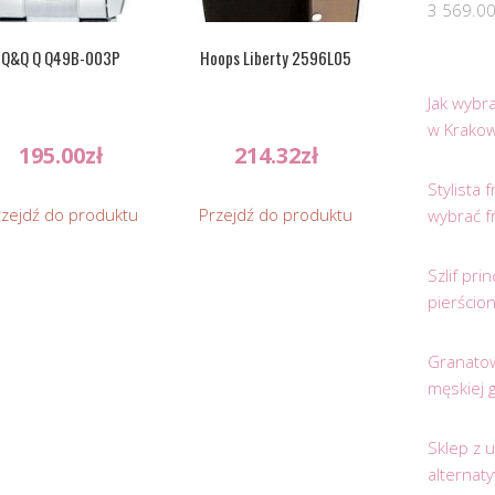
3 569.0
Q&Q Q Q49B-003P
Hoops Liberty 2596L05
Jak wybr
w Krakow
195.00
zł
214.32
zł
Stylista
rzejdź do produktu
Przejdź do produktu
wybrać f
Szlif pr
pierścio
Granatow
męskiej 
Sklep z 
alternat