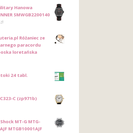
ilitary Hanowa
NNER SMWGB2200140
0
zł
teria.pl Różaniec ze
czarnego paracordu
oska loretańska
toki 24 tabl.
 C323-C (zp971b)
-Shock MT-G MTG-
1AJF MTGB10001AJF