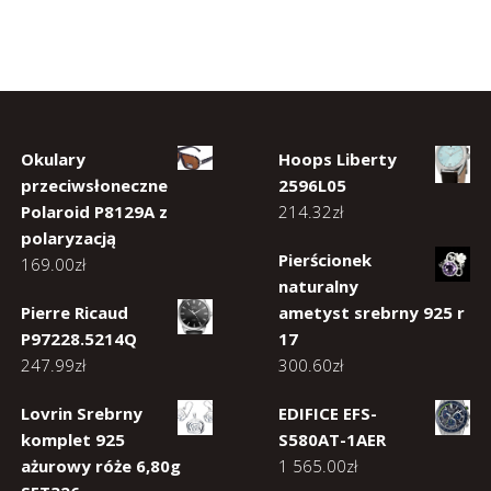
Okulary
Hoops Liberty
przeciwsłoneczne
2596L05
Polaroid P8129A z
214.32
zł
polaryzacją
Pierścionek
169.00
zł
naturalny
Pierre Ricaud
ametyst srebrny 925 r
P97228.5214Q
17
247.99
zł
300.60
zł
Lovrin Srebrny
EDIFICE EFS-
komplet 925
S580AT-1AER
ażurowy róże 6,80g
1 565.00
zł