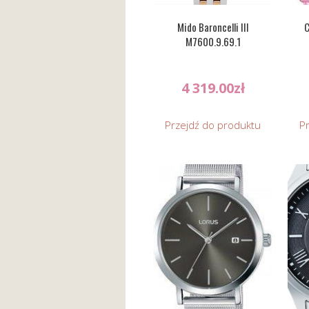
Mido Baroncelli III
C
M7600.9.69.1
4 319.00
zł
Przejdź do produktu
P