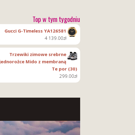
Top w tym tygodniu
Gucci G-Timeless YA126581
4 139.00
zł
Trzewiki zimowe srebrne
jednorożce Mido z membraną
Te por (30)
299.00
zł