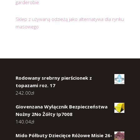
garderobie
Sklep z używaną odzieżą jako alternatywa dla rynku
masowego
Rodowany srebrny pierścionek z
topazami roz. 17
242.00
zł
Giovenzana Wyłącznik Bezpieczeństwa
Nożny 2No Żółty Ip7008
140.04
zł
Mido Półbuty Dziecięce Różowe Misie 26-