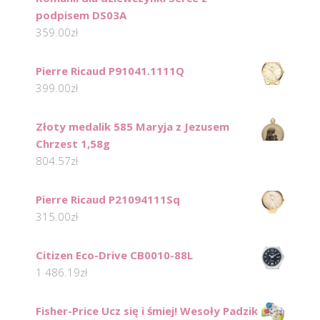
podpisem DS03A
359.00
zł
Pierre Ricaud P91041.1111Q
399.00
zł
Złoty medalik 585 Maryja z Jezusem
Chrzest 1,58g
804.57
zł
Pierre Ricaud P21094111Sq
315.00
zł
Citizen Eco-Drive CB0010-88L
1 486.19
zł
Fisher-Price Ucz się i śmiej! Wesoły Padzik