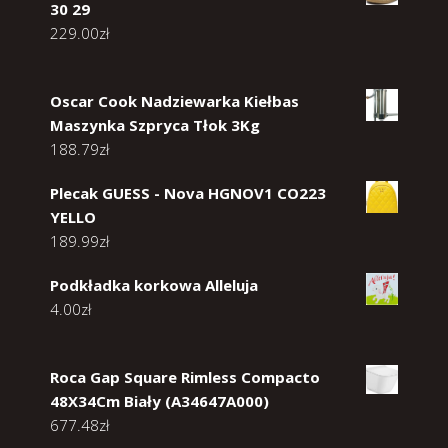
30 29
229.00
zł
Oscar Cook Nadziewarka Kiełbas
Maszynka Szpryca Tłok 3Kg
188.79
zł
Plecak GUESS - Nova HGNOV1 CO223
YELLO
189.99
zł
Podkładka korkowa Alleluja
4.00
zł
Roca Gap Square Rimless Compacto
48X34Cm Biały (A34647A000)
677.48
zł