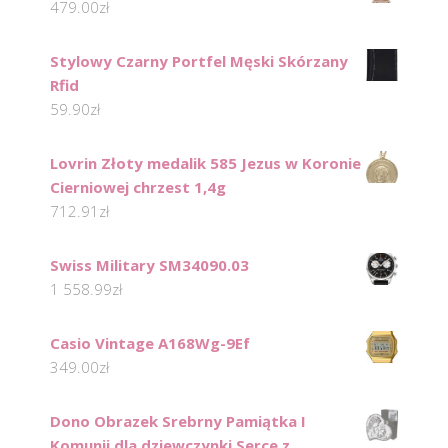
479.00
zł
Stylowy Czarny Portfel Męski Skórzany
Rfid
59.90
zł
Lovrin Złoty medalik 585 Jezus w Koronie
Cierniowej chrzest 1,4g
712.91
zł
Swiss Military SM34090.03
1 558.99
zł
Casio Vintage A168Wg-9Ef
349.00
zł
Dono Obrazek Srebrny Pamiątka I
Komunii dla dziewczynki Serce z