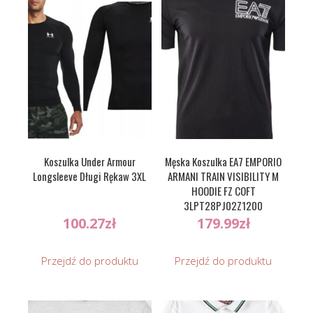
Koszulka Under Armour
Męska Koszulka EA7 EMPORIO
Longsleeve Długi Rękaw 3XL
ARMANI TRAIN VISIBILITY M
HOODIE FZ COFT
3LPT28PJ02Z1200
100.27
zł
179.99
zł
Przejdź do produktu
Przejdź do produktu