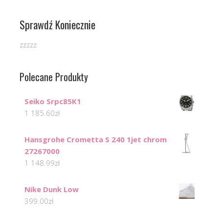
Sprawdź Koniecznie
zzzzz
Polecane Produkty
Seiko Srpc85K1
1 185.60
zł
Hansgrohe Crometta S 240 1jet chrom
27267000
1 148.99
zł
Nike Dunk Low
399.00
zł