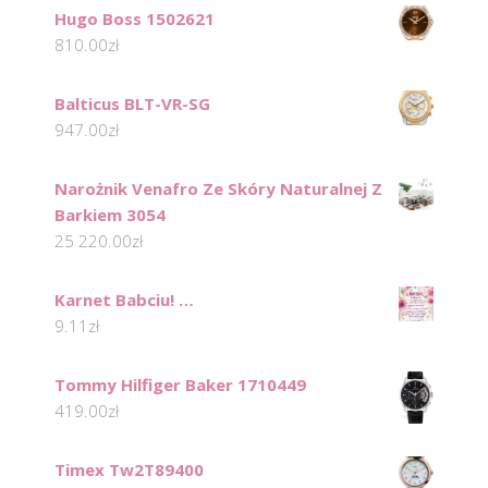
Hugo Boss 1502621
810.00
zł
Balticus BLT-VR-SG
947.00
zł
Narożnik Venafro Ze Skóry Naturalnej Z
Barkiem 3054
25 220.00
zł
Karnet Babciu! …
9.11
zł
Tommy Hilfiger Baker 1710449
419.00
zł
Timex Tw2T89400