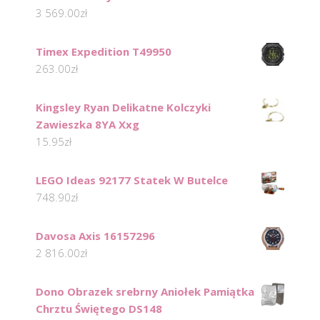
3 569.00
zł
Timex Expedition T49950
263.00
zł
Kingsley Ryan Delikatne Kolczyki
Zawieszka 8YA Xxg
15.95
zł
LEGO Ideas 92177 Statek W Butelce
748.90
zł
Davosa Axis 16157296
2 816.00
zł
Dono Obrazek srebrny Aniołek Pamiątka
Chrztu Świętego DS148