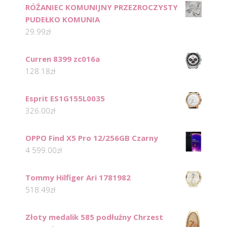
RÓŻANIEC KOMUNIJNY PRZEZROCZYSTY
PUDEŁKO KOMUNIA
29.99
zł
Curren 8399 zc016a
128.18
zł
Esprit ES1G155L0035
326.00
zł
OPPO Find X5 Pro 12/256GB Czarny
4 599.00
zł
Tommy Hilfiger Ari 1781982
518.49
zł
Złoty medalik 585 podłużny Chrzest