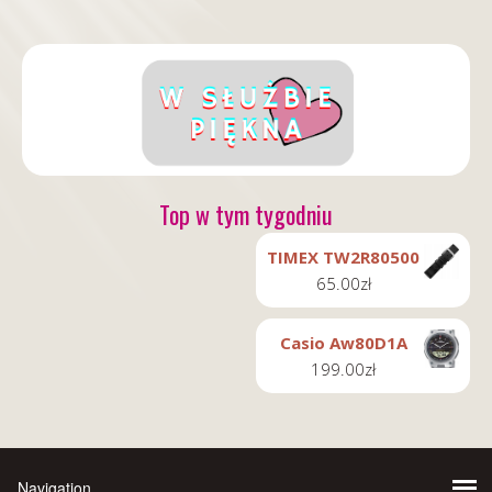
Top w tym tygodniu
TIMEX TW2R80500
65.00
zł
Casio Aw80D1A
199.00
zł