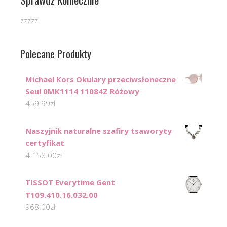
zzzzz
Polecane Produkty
Michael Kors Okulary przeciwsłoneczne
Seul 0MK1114 11084Z Różowy
459.99
zł
Naszyjnik naturalne szafiry tsaworyty
certyfikat
4 158.00
zł
TISSOT Everytime Gent
T109.410.16.032.00
968.00
zł