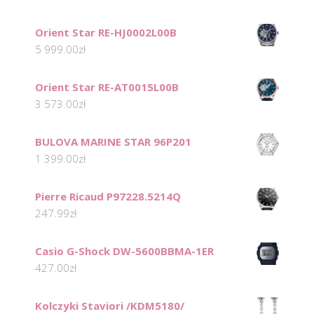
Orient Star RE-HJ0002L00B
5 999.00
zł
Orient Star RE-AT0015L00B
3 573.00
zł
BULOVA MARINE STAR 96P201
1 399.00
zł
Pierre Ricaud P97228.5214Q
247.99
zł
Casio G-Shock DW-5600BBMA-1ER
427.00
zł
Kolczyki Staviori /KDM5180/