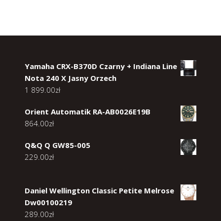
Yamaha CRX-B370D Czarny + Indiana Line
Nota 240 X Jasny Orzech
1 899.00
zł
Orient Automatik RA-AB0026E19B
864.00
zł
Q&Q Q GW85-005
229.00
zł
Daniel Wellington Classic Petite Melrose
Dw00100219
289.00
zł