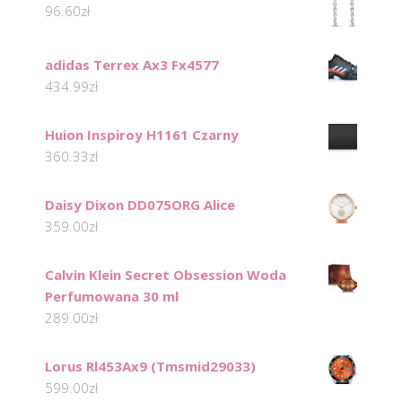
96.60
zł
adidas Terrex Ax3 Fx4577
434.99
zł
Huion Inspiroy H1161 Czarny
360.33
zł
Daisy Dixon DD075ORG Alice
359.00
zł
Calvin Klein Secret Obsession Woda
Perfumowana 30 ml
289.00
zł
Lorus Rl453Ax9 (Tmsmid29033)
599.00
zł