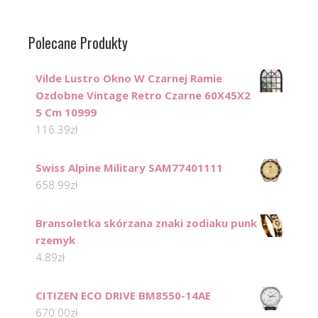
Polecane Produkty
Vilde Lustro Okno W Czarnej Ramie
Ozdobne Vintage Retro Czarne 60X45X2
5 Cm 10999
116.39
zł
Swiss Alpine Military SAM77401111
658.99
zł
Bransoletka skórzana znaki zodiaku punk
rzemyk
4.89
zł
CITIZEN ECO DRIVE BM8550-14AE
670.00
zł