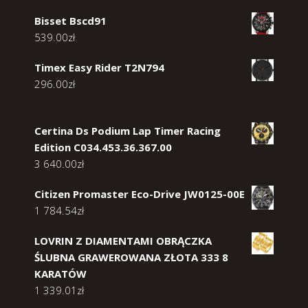
Bisset Bscd91
539.00
zł
Timex Easy Rider T2N794
296.00
zł
Certina Ds Podium Lap Timer Racing
Edition C034.453.36.367.00
3 640.00
zł
Citizen Promaster Eco-Drive JW0125-00E
1 784.54
zł
LOVRIN Z DIAMENTAMI OBRĄCZKA
ŚLUBNA GRAWEROWANA ZŁOTA 333 8
KARATÓW
1 339.01
zł