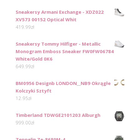
Sneakersy Armani Exchange - XDZ022
XV573 00152 Optical Whit
419.99
zł
Sneakersy Tommy Hilfiger - Metallic
Monogram Emboss Sneaker FW0FW06784
White/Gold 0K6
649.99
zł
BM0956 Designb LONDON__NB9 Okrągłe
Kolczyki Sztyft
12.95
zł
Timberland TDWGE2101203 Alburgh
999.00
zł
Zeppelin Ze-8680M-4