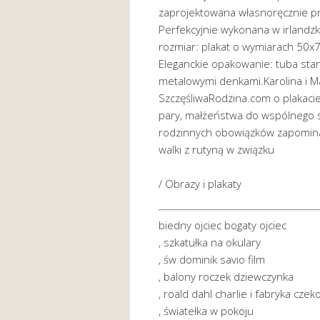
zaprojektowana własnoręcznie pr
Perfekcyjnie wykonana w irlandzki
rozmiar: plakat o wymiarach 50
Eleganckie opakowanie: tuba sta
metalowymi denkami.Karolina i Ma
SzczęśliwaRodzina.com o plakaci
pary, małżeństwa do wspólnego s
rodzinnych obowiązków zapomin
walki z rutyną w związku
/ Obrazy i plakaty
biedny ojciec bogaty ojciec
, szkatułka na okulary
, św dominik savio film
, balony roczek dziewczynka
, roald dahl charlie i fabryka czek
, światełka w pokoju