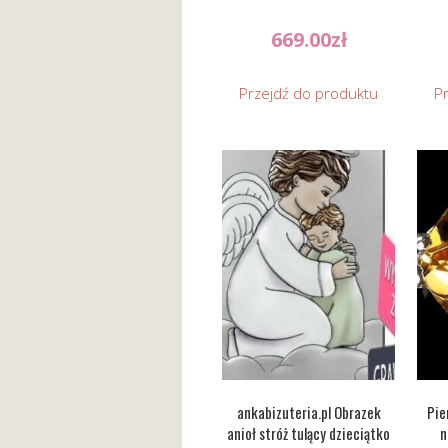
669.00
zł
Przejdź do produktu
P
ankabizuteria.pl Obrazek
Pie
anioł stróż tulący dzieciątko
n