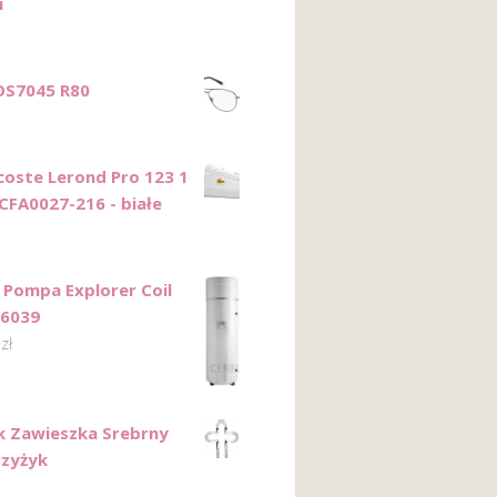
i
FOS7045 R80
coste Lerond Pro 123 1
CFA0027-216 - białe
c Pompa Explorer Coil
86039
0
zł
k Zawieszka Srebrny
rzyżyk