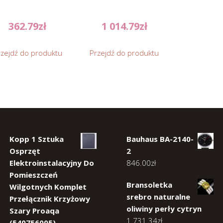
362.79
zł
1 014.79
zł
rzejdź do produktu
Przejdź do produktu
Kopp 1 Sztuka
Bauhaus BA-2140-
Osprzęt
2
Elektroinstalacyjny Do
846.00
zł
Pomieszczeń
Bransoletka
Wilgotnych Komplet
srebro naturalne
Przełącznik Krzyżowy
oliwiny perły cytryn
Szary Proaqa
1 731.34
zł
(540756005)