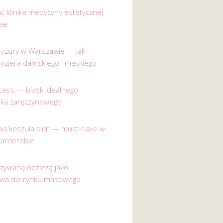
ać klinikę medycyny estetycznej
ie
 fryzury w Warszawie — jak
ryzjera damskiego i męskiego
incess — blask idealnego
nka zaręczynowego
a koszula slim — must-have w
garderobie
używaną odzieżą jako
ywa dla rynku masowego