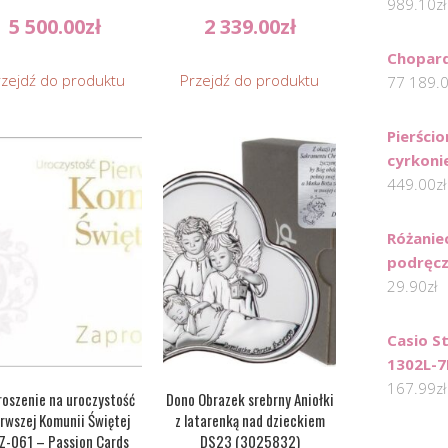
989.10
zł
5 500.00
zł
2 339.00
zł
Chopard
rzejdź do produktu
Przejdź do produktu
77 189.
Pierścio
cyrkonie
449.00
zł
Różanie
podręc
29.90
zł
Casio S
1302L-7
167.99
zł
roszenie na uroczystość
Dono Obrazek srebrny Aniołki
rwszej Komunii Świętej
z latarenką nad dzieckiem
Z-061 – Passion Cards
DS23 (3025832)