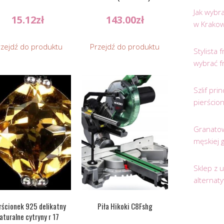
Jak wybr
15.12
zł
143.00
zł
w Krakow
rzejdź do produktu
Przejdź do produktu
Stylista
wybrać f
Szlif pr
pierścio
Granatow
męskiej 
Sklep z 
alternat
rścionek 925 delikatny
Piła Hikoki C8Fshg
aturalne cytryny r 17