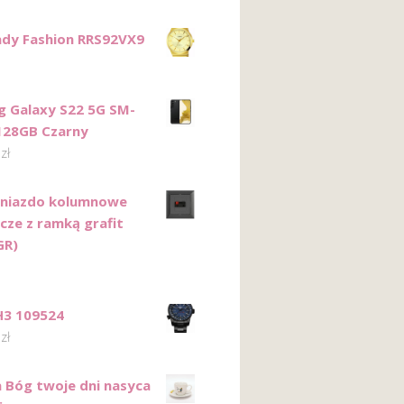
ady Fashion RRS92VX9
 Galaxy S22 5G SM-
128GB Czarny
0
zł
Gniazdo kolumnowe
cze z ramką grafit
GR)
H3 109524
0
zł
a Bóg twoje dni nasyca