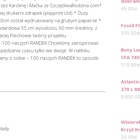
dobram
zez Karolinę i Maćka ze SzczęśliwaRodzina.com*
45.00
zł
ej drukarni zdrapek (playprint Ltd).* Duży
x70cm został wydrukowany na grubym papierze.*
Fossil 
ndardowa 55 cm wysokości, 60 mm średnicy, z
355.00
zł
ciej Piechowie twórcy projektu
e 100 naszych RANDEK:Chcieliśmy zainspirować
Buty La
pędzania czasu tylko we dwoje. W natłoku
CFA 745
amy o sobie – 100 naszych RANDEK to sposób
519.99
zł
Atlanti
270 L 8
8 850.0
Wisiore
olady
Krzyż K
26.09
zł