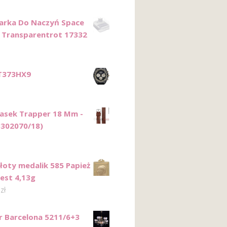
zarka Do Naczyń Space
Transparentrot 17332
T373HX9
Pasek Trapper 18 Mm -
3302070/18)
Złoty medalik 585 Papież
zest 4,13g
2
zł
r Barcelona 5211/6+3