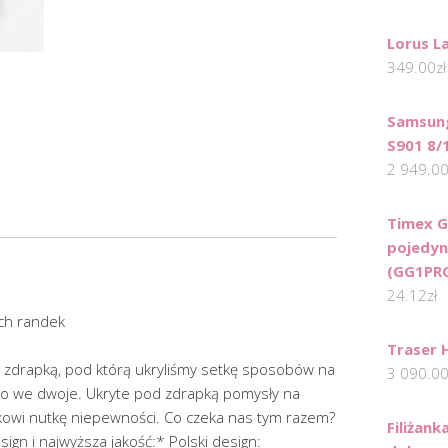
Lorus L
349.00
zł
Samsung
S901 8/
2 949.0
Timex 
pojedyn
(GG1PR
24.12
zł
ych randek
Traser 
 zdrapką, pod którą ukryliśmy setkę sposobów na
3 090.0
ko we dwoje. Ukryte pod zdrapką pomysły na
wi nutkę niepewności. Co czeka nas tym razem?
Filiżank
ign i najwyższa jakość:* Polski design: