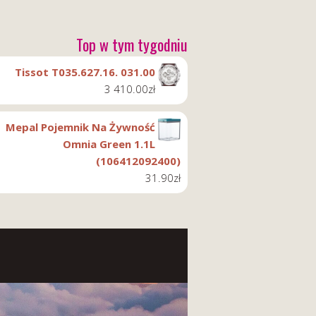
Top w tym tygodniu
Tissot T035.627.16. 031.00
3 410.00
zł
Mepal Pojemnik Na Żywność
Omnia Green 1.1L
(106412092400)
31.90
zł