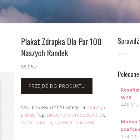
Plakat Zdrapka Dla Par 100
Sprawdź 
Naszych Randek
zzzzz
56.95
zł
Polecane
PRZEJDŹ DO PRODUKTU
Rosefie
W73
445.61
zł
SKU:
b763ea614f20
Kategoria:
Obrazy i
plakaty
Tagi:
prezenty dla rodziców ślub
,
Modna D
życzenia na 18
,
życzenia na roczek
Szafka 
174.99
zł