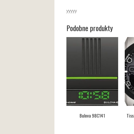
yyyyy
Podobne produkty
Bulova 98C141
Tis