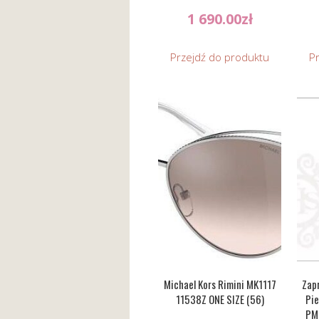
1 690.00
zł
Przejdź do produktu
P
Michael Kors Rimini MK1117
Zap
11538Z ONE SIZE (56)
Pie
PM