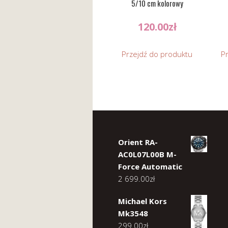
5/10 cm kolorowy
120.00
zł
Przejdź do produktu
P
Orient RA-
AC0L07L00B M-
Force Automatic
2 699.00
zł
Michael Kors
Mk3548
299.00
zł