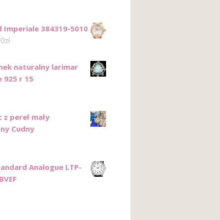
 Imperiale 384319-5010
00
zł
nek naturalny larimar
 925 r 15
c z pereł mały
zny Cudny
tandard Analogue LTP-
BVEF