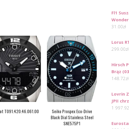
Fl1 Sus
Wonder 
31.00
zł
Lorus R
299.00
zł
Hirsch 
Brąz (0
148.72
zł
Lovrin 
JPII chr
1 997.9
sot T091.420.46.061.00
Seiko Prospex Eco-Drive
Black Dial Stainless Steel
SNE575P1
Eurosta