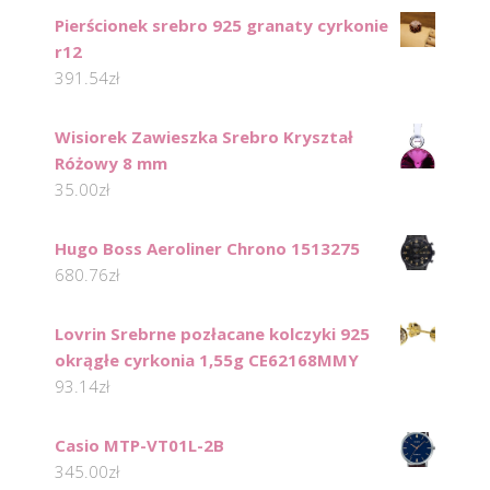
Pierścionek srebro 925 granaty cyrkonie
r12
391.54
zł
Wisiorek Zawieszka Srebro Kryształ
Różowy 8 mm
35.00
zł
Hugo Boss Aeroliner Chrono 1513275
680.76
zł
Lovrin Srebrne pozłacane kolczyki 925
okrągłe cyrkonia 1,55g CE62168MMY
93.14
zł
Casio MTP-VT01L-2B
345.00
zł