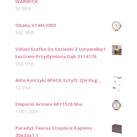
WARWICK
50.99
zł
Obaku V146LVIRO
342.99
zł
Vidaxl Szafka Do Łazienki Z Umywalką I
Lustrem Przydymiony Dąb 3114176
558.99
zł
Aldo Kolczyki 6PACK Sztyft 2JH Xxg__
12.95
zł
Emporio Armani AR11526 Mia
1 061.00
zł
Paradyż Taurus Stopnica Kapinos
30x33x1,1