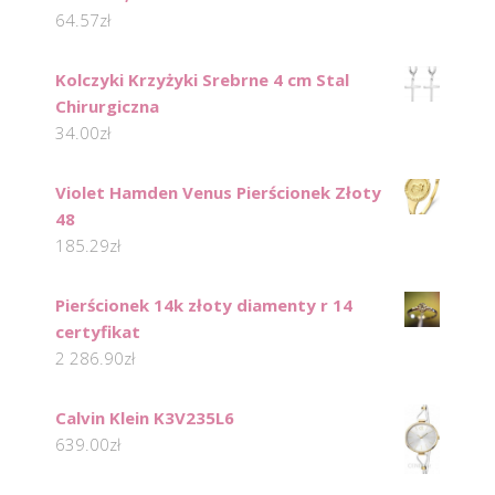
64.57
zł
Kolczyki Krzyżyki Srebrne 4 cm Stal
Chirurgiczna
34.00
zł
Violet Hamden Venus Pierścionek Złoty
48
185.29
zł
Pierścionek 14k złoty diamenty r 14
certyfikat
2 286.90
zł
Calvin Klein K3V235L6
639.00
zł