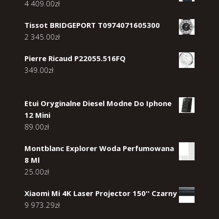
4 409.00
zł
Tissot BRIDGEPORT T0974071605300
2 345.00
zł
Pierre Ricaud P22055.516FQ
349.00
zł
Etui Oryginalne Diesel Modne Do Iphone
12 Mini
89.00
zł
Montblanc Explorer Woda Perfumowana
8 Ml
25.00
zł
Xiaomi Mi 4K Laser Projector 150'' Czarny
9 973.29
zł