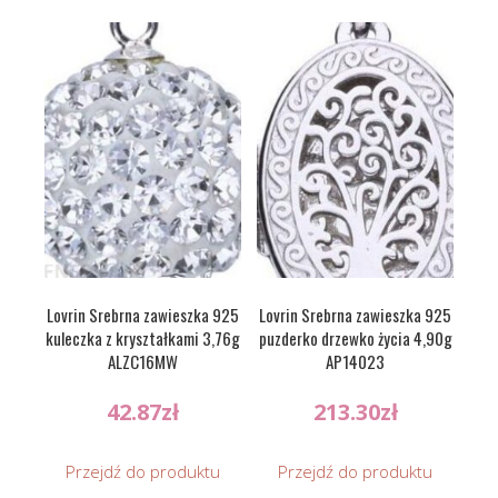
Lovrin Srebrna zawieszka 925
Lovrin Srebrna zawieszka 925
kuleczka z kryształkami 3,76g
puzderko drzewko życia 4,90g
ALZC16MW
AP14023
42.87
zł
213.30
zł
Przejdź do produktu
Przejdź do produktu