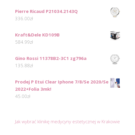
Pierre Ricaud P21034.2143Q
336.00
zł
Kraft&Dele KD109B
584.99
zł
Gino Rossi 11378B2-3C1 zg796a
135.88
zł
Prodej P Etui Clear Iphone 7/8/Se 2020/Se
2022+Folia 3mk!
45.00
zł
Jak wybrać klinikę medycyny estetycznej w Krakowie