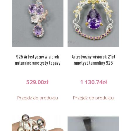
925 Artystyczny wisiorek
Artystyczny wisiorek 21ct
naturalne ametysty topazy
ametyst turmaliny 925
529.00
zł
1 130.74
zł
Przejdź do produktu
Przejdź do produktu