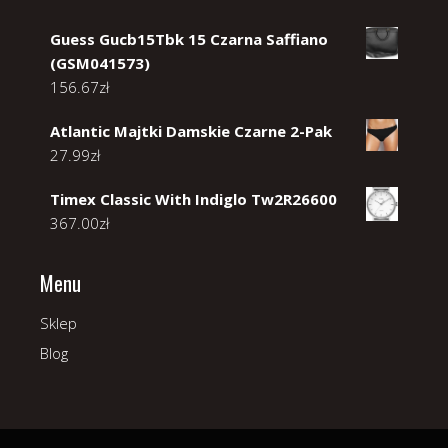
Guess Gucb15Tbk 15 Czarna Saffiano
(GSM041573)
156.67
zł
Atlantic Majtki Damskie Czarne 2-Pak
27.99
zł
Timex Classic With Indiglo Tw2R26600
367.00
zł
Menu
Sklep
Blog