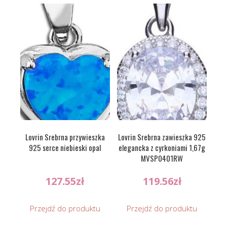
Lovrin Srebrna przywieszka
Lovrin Srebrna zawieszka 925
925 serce niebieski opal
elegancka z cyrkoniami 1,67g
MVSP0401RW
127.55
zł
119.56
zł
Przejdź do produktu
Przejdź do produktu