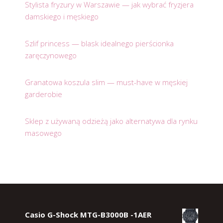
Stylista fryzury w Warszawie — jak wybrać fryzjera
damskiego i męskiego
Szlif princess — blask idealnego pierścionka
zaręczynowego
Granatowa koszula slim — must-have w męskiej
garderobie
Sklep z używaną odzieżą jako alternatywa dla rynku
masowego
Casio G-Shock MTG-B3000B -1AER