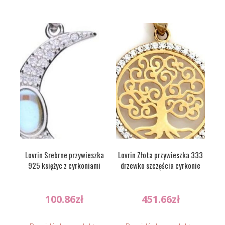
Lovrin Srebrne przywieszka
Lovrin Złota przywieszka 333
925 księżyc z cyrkoniami
drzewko szczęścia cyrkonie
100.86
zł
451.66
zł