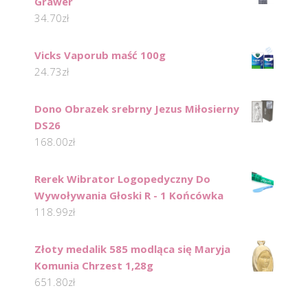
Grawer
34.70
zł
Vicks Vaporub maść 100g
24.73
zł
Dono Obrazek srebrny Jezus Miłosierny
DS26
168.00
zł
Rerek Wibrator Logopedyczny Do
Wywoływania Głoski R - 1 Końcówka
118.99
zł
Złoty medalik 585 modląca się Maryja
Komunia Chrzest 1,28g
651.80
zł