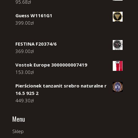
95.68
zł
Guess W1161G1
399.00
zł
FESTINA F20374/6
369.00
zł
Vostok Europe 3000000007419
153.00
zł
Pierścionek tanzanit srebro naturalne r
16.5 925 2
449.30
zł
Menu
Sklep