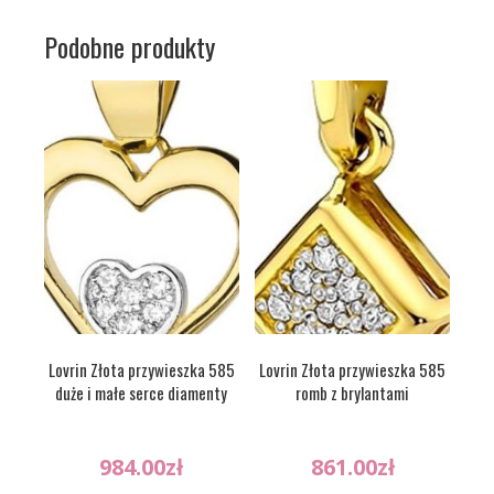
Podobne produkty
Lovrin Złota przywieszka 585
Lovrin Złota przywieszka 585
duże i małe serce diamenty
romb z brylantami
984.00
zł
861.00
zł