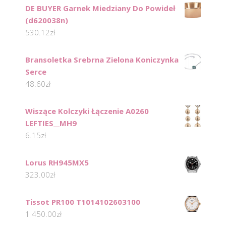
DE BUYER Garnek Miedziany Do Powideł
(d620038n)
530.12
zł
Bransoletka Srebrna Zielona Koniczynka
Serce
48.60
zł
Wiszące Kolczyki Łączenie A0260
LEFTIES__MH9
6.15
zł
Lorus RH945MX5
323.00
zł
Tissot PR100 T1014102603100
1 450.00
zł