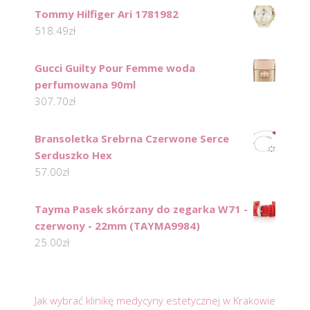
Tommy Hilfiger Ari 1781982
518.49
zł
Gucci Guilty Pour Femme woda
perfumowana 90ml
307.70
zł
Bransoletka Srebrna Czerwone Serce
Serduszko Hex
57.00
zł
Tayma Pasek skórzany do zegarka W71 -
czerwony - 22mm (TAYMA9984)
25.00
zł
Jak wybrać klinikę medycyny estetycznej w Krakowie