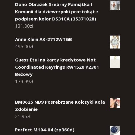
Dono Obrazek Srebrny Pamiątka I
Komunii dla dziewczynki prostokąt z
podpisem kolor DS31CA (35371028)
131.00
zł
Anne Klein AK-2712WTGB
495.00
zł
Guess Etui na karty kredytowe Not
Coordinated Keyrings RW1520 P2301
Beżowy
179.99
zł
BM0625 NB9 Posrebrzane Kolczyki Koła
Zdobienie
21.95
zł
Perfect M104-04 (zp360d)