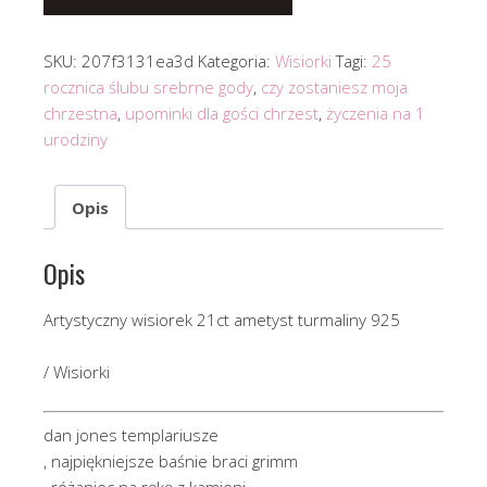
SKU:
207f3131ea3d
Kategoria:
Wisiorki
Tagi:
25
rocznica ślubu srebrne gody
,
czy zostaniesz moja
chrzestna
,
upominki dla gości chrzest
,
życzenia na 1
urodziny
Opis
Opis
Artystyczny wisiorek 21ct ametyst turmaliny 925
/ Wisiorki
dan jones templariusze
, najpiękniejsze baśnie braci grimm
, różaniec na rękę z kamieni