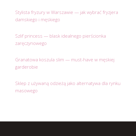
Stylista fryzury w Warszawie — jak wybrać fryzjera
damskiego i męskiego
Szlif princess — blask idealnego pierścionka
zaręczynowego
Granatowa koszula slim — must-have w męskiej
garderobie
Sklep z używaną odzieżą jako alternatywa dla rynku
masowego