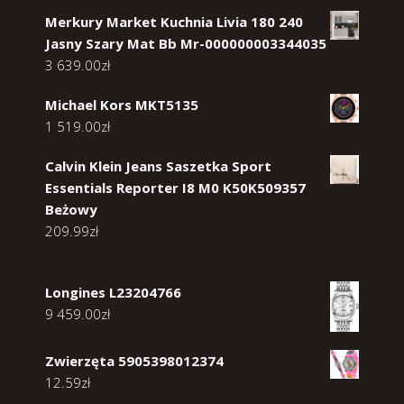
Merkury Market Kuchnia Livia 180 240
Jasny Szary Mat Bb Mr-000000003344035
3 639.00
zł
Michael Kors MKT5135
1 519.00
zł
Calvin Klein Jeans Saszetka Sport
Essentials Reporter I8 M0 K50K509357
Beżowy
209.99
zł
Longines L23204766
9 459.00
zł
Zwierzęta 5905398012374
12.59
zł