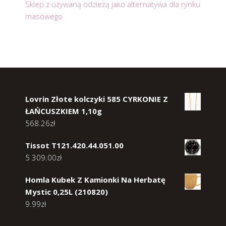
Sklep z używaną odzieżą jako alternatywa dla rynku
masowego
Lovrin Złote kolczyki 585 CYRKONIE Z
ŁAŃCUSZKIEM 1,10g
568.26
zł
Tissot T121.420.44.051.00
5 309.00
zł
Homla Kubek Z Kamionki Na Herbatę
Mystic 0,25L (210820)
9.99
zł