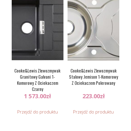
Cooke&Lewis Zlewozmywak
Cooke&Lewis Zlewozmywak
Granitowy Galvani 1-
Stalowy Jemison 1-Komorowy
Komorowy Z Ociekaczem
Z Ociekaczem Polerowany
Czarny
1 573.00
zł
223.00
zł
Przejdź do produktu
Przejdź do produktu