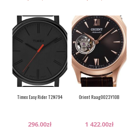
Timex Easy Rider T2N794
Orient Raag0023Y10B
296.00
zł
1 422.00
zł