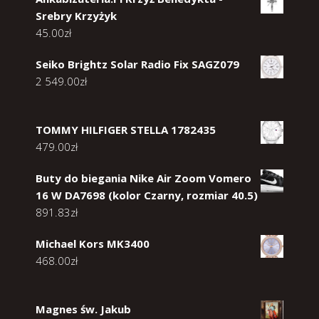
Srebry Krzyżyk
45.00
zł
Seiko Brightz Solar Radio Fix SAGZ079
2 549.00
zł
TOMMY HILFIGER STELLA 1782435
479.00
zł
Buty do biegania Nike Air Zoom Vomero
16 W DA7698 (kolor Czarny, rozmiar 40.5)
891.83
zł
Michael Kors MK3400
468.00
zł
Magnes św. Jakub