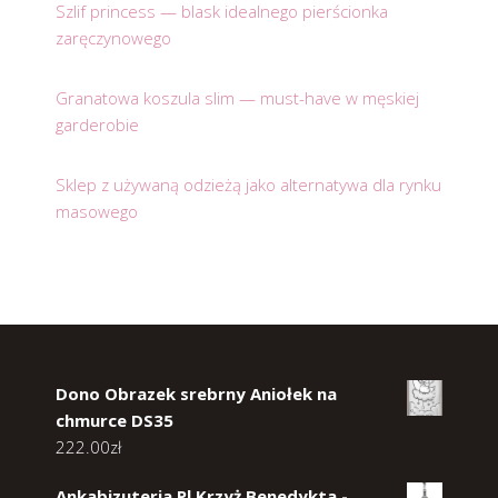
Szlif princess — blask idealnego pierścionka
zaręczynowego
Granatowa koszula slim — must-have w męskiej
garderobie
Sklep z używaną odzieżą jako alternatywa dla rynku
masowego
Dono Obrazek srebrny Aniołek na
chmurce DS35
222.00
zł
Ankabizuteria.Pl Krzyż Benedykta -