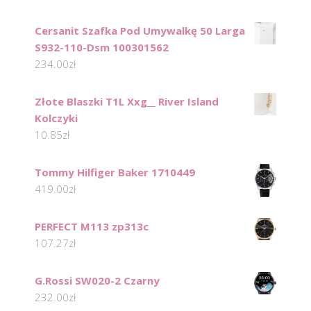
Cersanit Szafka Pod Umywalkę 50 Larga
S932-110-Dsm 100301562
234.00
zł
Złote Blaszki T1L Xxg__ River Island
Kolczyki
10.85
zł
Tommy Hilfiger Baker 1710449
419.00
zł
PERFECT M113 zp313c
107.27
zł
G.Rossi SW020-2 Czarny
232.00
zł