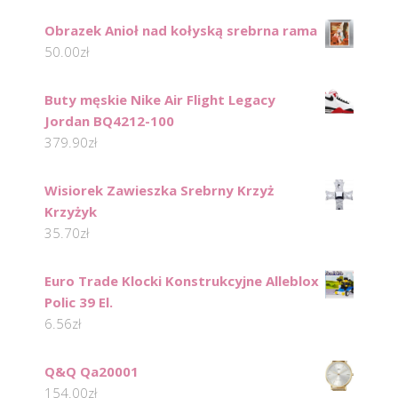
Obrazek Anioł nad kołyską srebrna rama
50.00
zł
Buty męskie Nike Air Flight Legacy
Jordan BQ4212-100
379.90
zł
Wisiorek Zawieszka Srebrny Krzyż
Krzyżyk
35.70
zł
Euro Trade Klocki Konstrukcyjne Alleblox
Polic 39 El.
6.56
zł
Q&Q Qa20001
154.00
zł