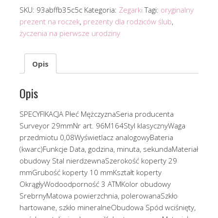
SKU:
93abffb35c5c
Kategoria:
Zegarki
Tagi:
oryginalny
prezent na roczek
,
prezenty dla rodziców ślub
,
życzenia na pierwsze urodziny
Opis
Opis
SPECYFIKACJA Płeć MężczyznaSeria producenta
Surveyor 29mmNr art. 96M164Styl klasycznyWaga
przedmiotu 0,08Wyświetlacz analogowyBateria
(kwarc)Funkcje Data, godzina, minuta, sekundaMateriał
obudowy Stal nierdzewnaSzerokość koperty 29
mmGrubość koperty 10 mmKształt koperty
OkrągłyWodoodporność 3 ATMKolor obudowy
SrebrnyMatowa powierzchnia, polerowanaSzkło
hartowane, szkło mineralneObudowa Spód wciśnięty,