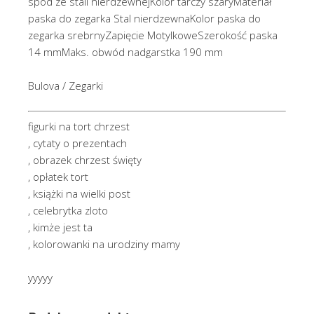
spód ze stali nierdzewnejKolor tarczy szaryMateriał
paska do zegarka Stal nierdzewnaKolor paska do
zegarka srebrnyZapięcie MotylkoweSzerokość paska
14 mmMaks. obwód nadgarstka 190 mm
Bulova / Zegarki
figurki na tort chrzest
, cytaty o prezentach
, obrazek chrzest święty
, opłatek tort
, książki na wielki post
, celebrytka zloto
, kimże jest ta
, kolorowanki na urodziny mamy
yyyyy