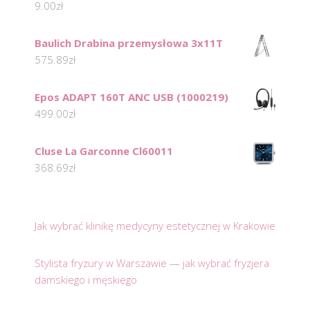
9.00
zł
Baulich Drabina przemysłowa 3x11T
575.89
zł
Epos ADAPT 160T ANC USB (1000219)
499.00
zł
Cluse La Garconne Cl60011
368.69
zł
Jak wybrać klinikę medycyny estetycznej w Krakowie
Stylista fryzury w Warszawie — jak wybrać fryzjera
damskiego i męskiego