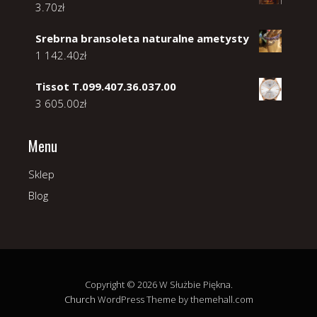
3.70
zł
Srebrna bransoleta naturalne ametysty
1 142.40
zł
Tissot T.099.407.36.037.00
3 605.00
zł
Menu
Sklep
Blog
Copyright © 2026 W Służbie Piękna.
Church
WordPress Theme by themehall.com