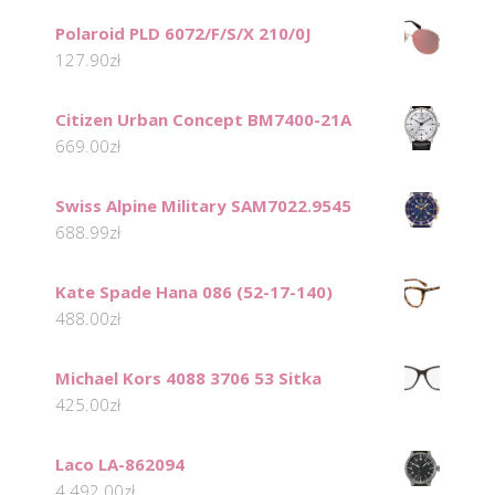
Polaroid PLD 6072/F/S/X 210/0J
127.90
zł
Citizen Urban Concept BM7400-21A
669.00
zł
Swiss Alpine Military SAM7022.9545
688.99
zł
Kate Spade Hana 086 (52-17-140)
488.00
zł
Michael Kors 4088 3706 53 Sitka
425.00
zł
Laco LA-862094
4 492.00
zł