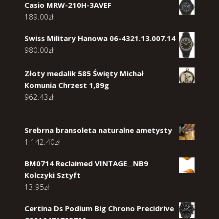
Casio MRW-210H-3AVEF
189.00
zł
Swiss Military Hanowa 06-4321.13.007.14
980.00
zł
Złoty medalik 585 Święty Michał
Komunia Chrzest 1,89g
962.43
zł
Srebrna bransoleta naturalne ametysty
1 142.40
zł
BM0714 Reclaimed VINTAGE__NB9
Kolczyki Sztyft
13.95
zł
Certina Ds Podium Big Chrono Precidrive