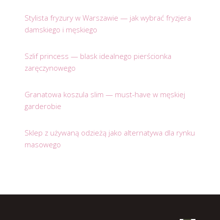
Stylista fryzury w Warszawie — jak wybrać fryzjera
damskiego i męskiego
Szlif princess — blask idealnego pierścionka
zaręczynowego
Granatowa koszula slim — must-have w męskiej
garderobie
Sklep z używaną odzieżą jako alternatywa dla rynku
masowego