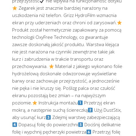
przejrzystość
nie wpływa na funkcjonalność dotyku
Zegarek jest znacznie bardziej narażony na
uszkodzenia niż telefon. Grizz HydroFilm wzmacnia
ekran przy uderzeniach oraz chroni od zarysowań.
Produkt został hermetycznie zapakowany za pomocą
technologii OxyFree Technology, co gwarantuje
zawsze doskonałą jakość produktu. Warstwa klejąca
nie jest narażona na czynniki zewnętrzne takie jak
kurz i zabrudzenia w trakcie transportu oraz
przechowywania.
Materiał z jakiego wykonano folie
hydrożelową doskonale odwzorowuje wyświetlane
barwy oraz zachowuje przejrzystość, a jednocześnie
nie pęka i nie kruszy się. Poślizg palca oraz czułość
ekranu pozostają bez zmian – na najwyższym
poziomie.
Instrukcja montażu
Przetrzyj ekran
mokrą, a następnie suchą ściereczką
Użyj DustStix,
aby usunąć kurz
Zdejmij warstwę zabezpieczającą
Dopasuj folię do powierzchni
Dociśnij delikatnie
folię i wypchnij pęcherzyki powietrza
Przetrzyj folię