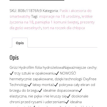
SKU:
808c11876fc9
Kategoria:
Paski i akcesoria do
smartwatchy
Tagi:
inspiracje na 18 urodziny
,
krótkie
życzenia na 18
,
pamiątka 1 komunii świętej
,
prezenty
dla gości weselnych
,
tort na roczek dla chłopca
Opis
Opis
Grizz Hydrofilm folia hydrożelowaNajważniejsze cechy:
trzy sztuki w opakowaniu
NOWOŚĆ!
hermetycznie zapakowane, dzięki technologii OxyFree
Technology
łatwy montaż
pokrywa cały ekran od
brzegu do brzegu
idealnie dopasowane
elastyczna, nie pęka i nie kruszy się
doskonale
chroni przed rysami i uderzeniami
idealna