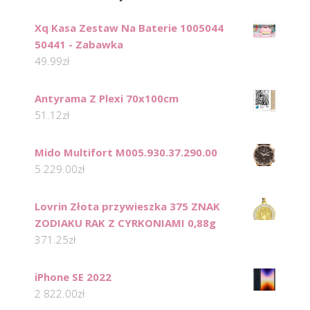
Xq Kasa Zestaw Na Baterie 1005044
50441 - Zabawka
49.99
zł
Antyrama Z Plexi 70x100cm
51.12
zł
Mido Multifort M005.930.37.290.00
5 229.00
zł
Lovrin Złota przywieszka 375 ZNAK
ZODIAKU RAK Z CYRKONIAMI 0,88g
371.25
zł
iPhone SE 2022
2 822.00
zł