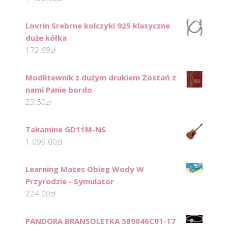
Lovrin Srebrne kolczyki 925 klasyczne
duże kółka
172.69
zł
Modlitewnik z dużym drukiem Zostań z
nami Panie bordo
23.50
zł
Takamine GD11M-NS
1 099.00
zł
Learning Mates Obieg Wody W
Przyrodzie - Symulator
224.00
zł
PANDORA BRANSOLETKA 589046C01-17