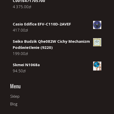
C0016471705700
4 375.00
zł
Casio Edifice EFV-C110D-2AVEF
417.00
zł
Seiko Budzik Qhe082W Cichy Mechanizm
Podświetlenie (9220)
199.00
zł
Skmei N1068a
94.50
zł
Menu
Sklep
Blog