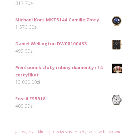
817.70
zł
Michael Kors MKT5144 Camille Złoty
1 570.00
zł
Daniel Wellington DW00100433
499.00
zł
Pierścionek złoty rubiny diamenty r14
certyfikat
13 000.00
zł
Fossil FS5918
409.99
zł
Jak wybrać klinikę medycyny estetycznej w Krakowie