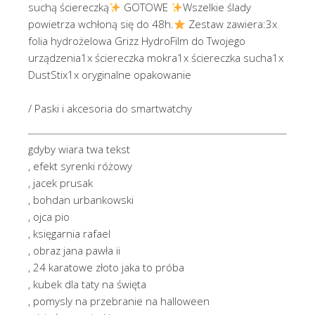
suchą ściereczką
GOTOWE
Wszelkie ślady
powietrza wchłoną się do 48h.
Zestaw zawiera:3x
folia hydrożelowa Grizz HydroFilm do Twojego
urządzenia1x ściereczka mokra1x ściereczka sucha1x
DustStix1x oryginalne opakowanie
/ Paski i akcesoria do smartwatchy
gdyby wiara twa tekst
, efekt syrenki różowy
, jacek prusak
, bohdan urbankowski
, ojca pio
, księgarnia rafael
, obraz jana pawła ii
, 24 karatowe złoto jaka to próba
, kubek dla taty na święta
, pomysly na przebranie na halloween