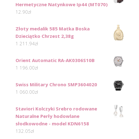
Hermetyczne Natynkowe Ip44 (MT070)
12.90
zł
Złoty medalik 585 Matka Boska
Dzieciątko Chrzest 2,38g
1 211.94
zł
Orient Automatic RA-AK0306S10B
1 196.00
zł
Swiss Military Chrono SMP3604020
1 060.00
zł
Staviori Kolczyki Srebro rodowane
Naturalne Perły hodowlane
słodkowodne - model KDN6158
132.05
zł