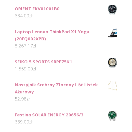
ORIENT FKV01001B0
684.00
zł
Laptop Lenovo ThinkPad X1 Yoga
(20FQ002XPB)
8 267.17
zł
SEIKO 5 SPORTS SRPE75K1
1 559.00
zł
Naszyjnik Srebrny Złocony Liść Listek
Ażurowy
52.98
zł
Festina SOLAR ENERGY 20656/3
689.00
zł