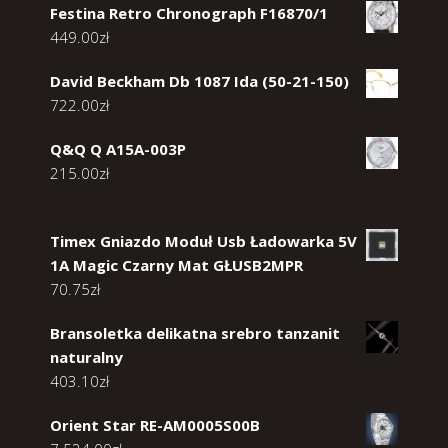
Festina Retro Chronograph F16870/1
449.00
zł
David Beckham Db 1087 Ida (50-21-150)
722.00
zł
Q&Q Q A15A-003P
215.00
zł
Timex Gniazdo Moduł Usb Ładowarka 5V
1A Magic Czarny Mat GŁUSB2MPR
70.75
zł
Bransoletka delikatna srebro tanzanit
naturalny
403.10
zł
Orient Star RE-AM0005S00B