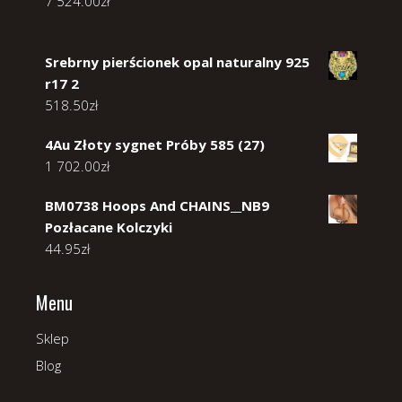
7 524.00
zł
Srebrny pierścionek opal naturalny 925
r17 2
518.50
zł
4Au Złoty sygnet Próby 585 (27)
1 702.00
zł
BM0738 Hoops And CHAINS__NB9
Pozłacane Kolczyki
44.95
zł
Menu
Sklep
Blog