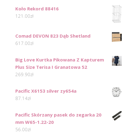
Koło Rekord 88416
121.00
zł
Comad DEVON 823 Dąb Shetland
617.00
zł
Big Love Kurtka Pikowana Z Kapturem
Plus Size Terisa I Granatowa 52
269.90
zł
Pacific X6153 silver zy654a
87.14
zł
Pacific Skórzany pasek do zegarka 20
mm W65-1.22-20
56.00
zł