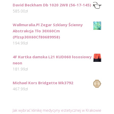
David Beckham Db 1020 2W8 (56-17-145)
585.00
zł
Wallmuralia.Pl Zegar Szklany Ścienny
Abstrakcja Tło 30X60Cm
(Plzsp30X60Cf80689958)
194.99
zł
4F Kurtka damska L21 KUD060 łososiowy
neon
181.99
zł
Michael Kors Bridgette Mk3792
467.99
zł
Jak wybrać klinikę medycyny estetycznej w Krakowie