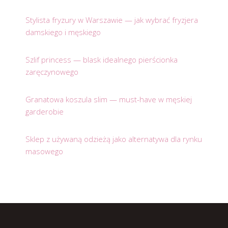
Stylista fryzury w Warszawie — jak wybrać fryzjera
damskiego i męskiego
Szlif princess — blask idealnego pierścionka
zaręczynowego
Granatowa koszula slim — must-have w męskiej
garderobie
Sklep z używaną odzieżą jako alternatywa dla rynku
masowego