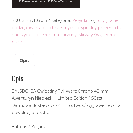
PRZEJDŹ DO PRODUKTU
SKU:
3f27cf03df32
Kategoria:
Zegarki
Tagi:
oryginalne
podziękowania dla chrzestnych
,
oryginalny prezent dla
nauczyciela
,
prezent na chrzciny
,
skrzaty świąteczne
duze
Opis
Opis
BALSDCHBA Gwiezdny Pył Kwarc Chrono 42 mm
Awenturyn Niebieski – Limited Edition 150szt –
Darmowa dostawa w 24h, możliwość wygrawerowania
dowolnego tekstu.
Balticus / Zegarki