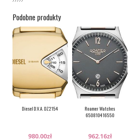
Podobne produkty
Diesel D.V.A. DZ2154
Roamer Watches
650810416550
980.00
zł
962.16
zł