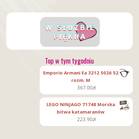
Top w tym tygodniu
Emporio Armani Ea 3212 5026 52
rozm. M
367.00
zł
LEGO NINJAGO 71748 Morska
bitwa katamaranów
223.90
zł