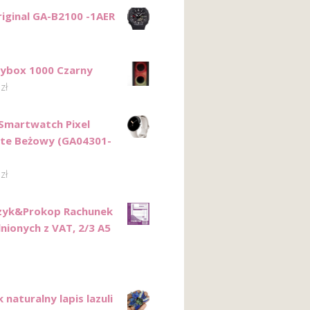
riginal GA-B2100 -1AER
tybox 1000 Czarny
0
zł
Smartwatch Pixel
te Beżowy (GA04301-
5
zł
zyk&Prokop Rachunek
nionych z VAT, 2/3 A5
 naturalny lapis lazuli