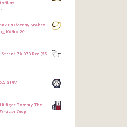
tyfikat
0
zł
onek Pozłacany Srebro
ąg Kółko 20
 Street 7A 073 Rzz (55-
2A-019V
ilfiger Tommy The
 Zestaw Owy