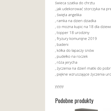
świeca szatka do chrztu
, jak udekorować storczyka na pr
, święta angelika
, ramka na dzien dziadka
, co mozna kupic na 18 dla dziew
, topper 18 urodziny
, fryzury komunijne 2019
, badeni
, kółka do łapaczy snów
, pudełko na roczek
, róża jerycha
, życzenia na dzień matki do pobr
, piękne wzruszające życzenia u
yyyyy
Podobne produkty