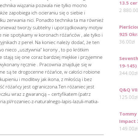
13.5 cer
echnika wiązania pozwala nie tylko mocno
2 880.0
akże zapobiega ich ocieraniu się o siebie i
ku zerwania nici. Ponadto technika ta ma również
Pierści
ponieważ tworzy subtelny i uporządkowany motyw
925 Okr
e nie spotykamy w koronach różańców , ale tylko i
36.00
zł
jnikach z pereł. Na koniec należy dodać, że ten
o nieco „usztywnia” korony , to po krótkim
 stają się one coraz bardziej miękkie i przyjemne
Seventh
 wykonany ręcznie . Pracownia znajduje się w
19-145)
ione są te drogocenne różańce, w całości robione
344.00
zł
upieniu i modlitwy jak ikona, z miłością i bez
ść różańcy jest ograniczona.Ten różaniec jest
Q&Q V0
zku wraz z gwarancją – certyfikatem (patrz
125.00
zł
ia.pl/rozaniec-z-naturalnego-lapis-lazuli-matka-
Tommy H
Impact
149.00
zł