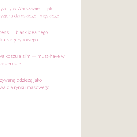
 fryzury w Warszawie — jak
ryzjera damskiego i męskiego
incess — blask idealnego
nka zaręczynowego
a koszula slim — must-have w
garderobie
używaną odzieżą jako
ywa dla rynku masowego