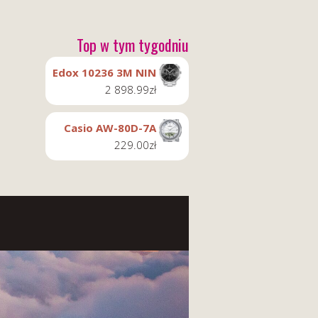
Top w tym tygodniu
Edox 10236 3M NIN
2 898.99
zł
Casio AW-80D-7A
229.00
zł