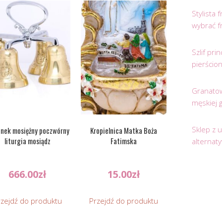
Stylista
wybrać f
Szlif pr
pierścio
Granatow
męskiej 
Sklep z 
nek mosiężny poczwórny
Kropielnica Matka Boża
liturgia mosiądz
Fatimska
alternat
666.00
zł
15.00
zł
rzejdź do produktu
Przejdź do produktu