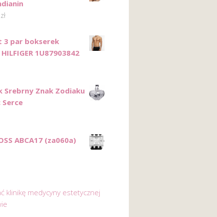
ndianin
0
zł
 3 par bokserek
HILFIGER 1U87903842
k Srebrny Znak Zodiaku
c Serce
OSS ABCA17 (za060a)
ać klinikę medycyny estetycznej
ie