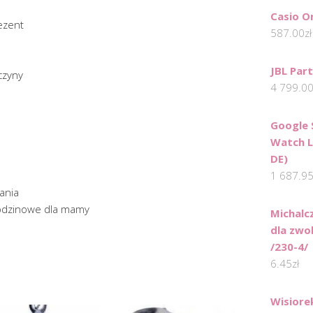
Casio O
ezent
587.00
zł
JBL Par
czyny
4 799.0
Google 
Watch L
DE)
1 687.9
ania
rodzinowe dla mamy
Michalc
dla zwol
/230-4/
6.45
zł
Wisiorek