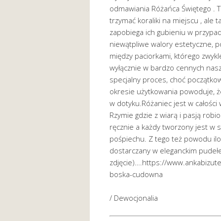
odmawiania Różańca Świętego . T
trzymać koraliki na miejscu , ale t
zapobiega ich gubieniu w przypad
niewątpliwe walory estetyczne, 
między paciorkami, którego zwykl
wyłącznie w bardzo cennych naszy
specjalny proces, choć początkow
okresie użytkowania powoduje, że
w dotyku.Różaniec jest w całości
Rzymie gdzie z wiarą i pasją rob
ręcznie a każdy tworzony jest w sk
pośpiechu. Z tego też powodu ilo
dostarczany w eleganckim pudełec
zdjęcie)….https://www.ankabizuter
boska-cudowna
/ Dewocjonalia