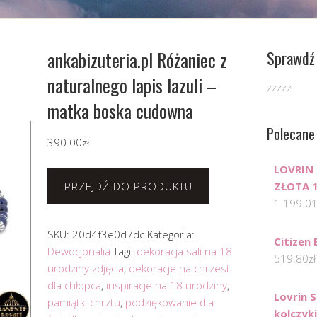
ankabizuteria.pl Różaniec z
Sprawdź 
naturalnego lapis lazuli –
zzzzz
matka boska cudowna
Polecane
390.00
zł
LOVRIN
PRZEJDŹ DO PRODUKTU
ZŁOTA 
1 199.0
SKU:
20d4f3e0d7dc
Kategoria:
Citizen
Dewocjonalia
Tagi:
dekoracja sali na 18
519.80
zł
urodziny zdjęcia
,
dekoracje na chrzest
dla chłopca
,
inspiracje na 18 urodziny
,
Lovrin 
pamiątki chrztu
,
podziękowanie dla
kolczyk