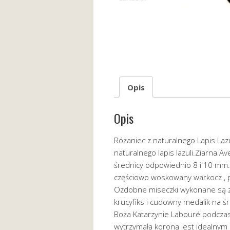
Opis
Opis
Różaniec z naturalnego Lapis La
naturalnego lapis lazuli.Ziarna Av
średnicy odpowiednio 8 i 10 mm.
częściowo woskowany warkocz , p
Ozdobne miseczki wykonane są ze
krucyfiks i cudowny medalik na śr
Boża Katarzynie Labouré podczas
wytrzymała korona jest idealny