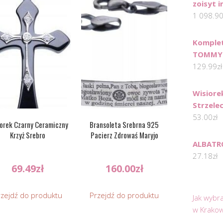
zoisyt i
1 098.9
Komplet
TOMMY 
129.99
zł
Wisiore
Strzele
53.00
zł
orek Czarny Ceramiczny
Bransoleta Srebrna 925
Krzyż Srebro
Pacierz Zdrowaś Maryjo
ALBATR
27.18
zł
69.49
zł
160.00
zł
rzejdź do produktu
Przejdź do produktu
Jak wybr
w Krakow