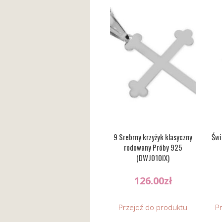
9 Srebrny krzyżyk klasyczny
Świ
rodowany Próby 925
(DWJ010IX)
126.00
zł
Przejdź do produktu
P