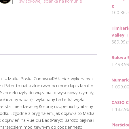
świadkowej
,
scianka na komunie
g
100.86
zł
Timberl
Valley 
689.99
zł
Bulova 
1 498.9
zuli – Matka Boska CudownaRóżaniec wykonany z
Numark
e i Pater to naturalne (wzmocnione) lapis lazuli o
1 099.0
Sznurek użyty do wiązania to wysokowytrzymały,
ołączony w parę i wykonany techniką węzła .
CASIO C
 stali nierdzewnej.Koronę uzupełnia trynitarny
1 133.9
odku , zgodne z oryginałem, jak objawiła to Matka
 objawień na Rue du Bac (Paryż).Bardzo piękna i
Pierści
m narzędziem modlitewnym do codziennego