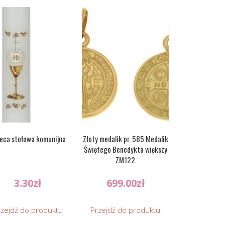
eca stołowa komunijna
Złoty medalik pr. 585 Medalik
Świętego Benedykta większy
ZM122
3.30
zł
699.00
zł
rzejdź do produktu
Przejdź do produktu