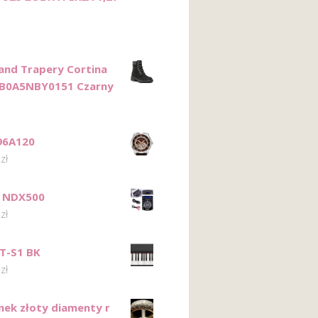
and Trapery Cortina
TB0A5NBY0151 Czarny
96A120
9
zł
 NDX500
0
zł
T-S1 BK
6
zł
onek złoty diamenty r