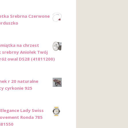
etka Srebrna Czerwone
erduszko
miątka na chrzest
 srebrny Aniołek Twój
tróż owal DS28 (41811200)
nek r 20 naturalne
y cyrkonie 925
Elegance Lady Swiss
ovement Ronda 785
481550