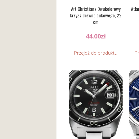
Art Christiana Dwukolorowy
Atl
krzyż z drewna bukowego, 22
cm
44.00
zł
Przejdź do produktu
P