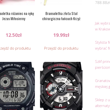
788.88
zł
soletka różaniec na rękę
Bransoletka złota Stal
Jezus Miłosierny
chirurgiczna łańcuch Krzyż
Jak wybr
w Krakow
12.50
zł
19.99
zł
Stylista
rzejdź do produktu
Przejdź do produktu
wybrać f
Szlif pr
pierścio
Granatow
męskiej 
Sklep z 
alternat