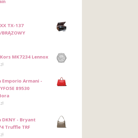
ain
XX TX-137
Y/BRĄZOWY
 Kors MK7234 Lennox
0
zł
 Emporio Armani -
 YFO5E 89530
Mora
0
zł
 DKNY - Bryant
4 Truffle TRF
0
zł