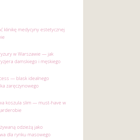
ać klinikę medycyny estetycznej
ie
 fryzury w Warszawie — jak
ryzjera damskiego i męskiego
incess — blask idealnego
nka zaręczynowego
a koszula slim — must-have w
garderobie
używaną odzieżą jako
ywa dla rynku masowego