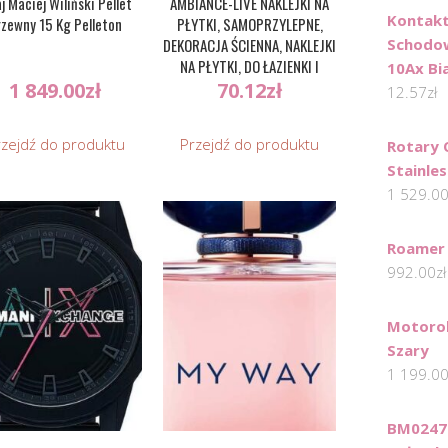
aj Maciej Wiliński Pellet
AMBIANCE-LIVE NAKLEJKI NA
Kontakt
rzewny 15 Kg Pelleton
PŁYTKI, SAMOPRZYLEPNE,
DEKORACJA ŚCIENNA, NAKLEJKI
Schodo
NA PŁYTKI, DO ŁAZIENKI I
10Ax Bi
KUCHNI, 15 X 15 CM, 9 SZTUK
1 849.00
zł
70.12
zł
12.57
zł
rzejdź do produktu
Przejdź do produktu
Rotary 
Stainle
1 529.0
Roamer 
992.00
zł
Motoro
Szary
1 199.0
BM0247 