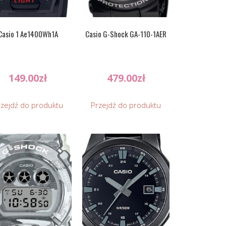
Casio 1 Ae1400Wh1A
Casio G-Shock GA-110-1AER
149.00
zł
479.00
zł
rzejdź do produktu
Przejdź do produktu