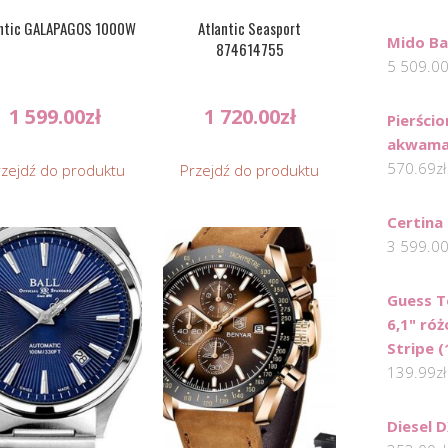
antic GALAPAGOS 1000W
Atlantic Seasport
Mido Bar
874614755
5 509.0
1 599.00
zł
1 720.00
zł
Pierści
akwamar
570.69
zł
rzejdź do produktu
Przejdź do produktu
Certina
3 599.0
Guess 
6,1" ró
Stripe 
139.99
zł
Diesel 