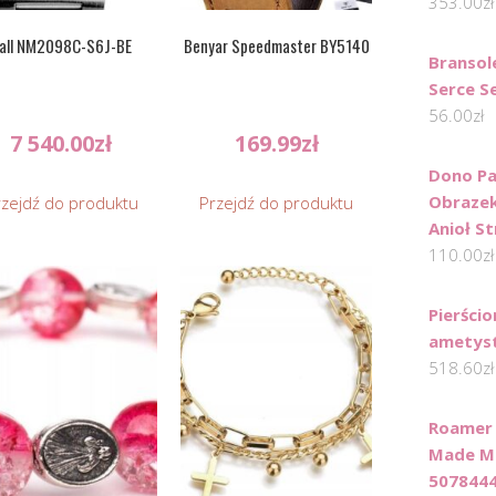
353.00
zł
all NM2098C-S6J-BE
Benyar Speedmaster BY5140
Bransol
Serce S
56.00
zł
7 540.00
zł
169.99
zł
Dono Pa
Obrazek
rzejdź do produktu
Przejdź do produktu
Anioł S
110.00
zł
Pierścio
ametyst
518.60
zł
Roamer 
Made M
507844