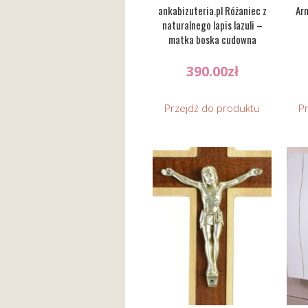
ankabizuteria.pl Różaniec z
Ar
naturalnego lapis lazuli –
matka boska cudowna
390.00
zł
Przejdź do produktu
P