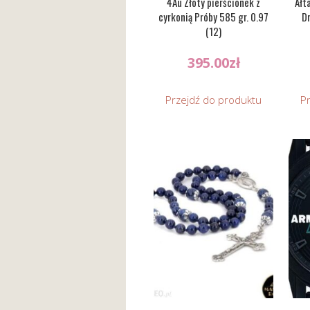
4Au Złoty pierścionek z
Ałt
cyrkonią Próby 585 gr. 0.97
D
(12)
395.00
zł
Przejdź do produktu
P