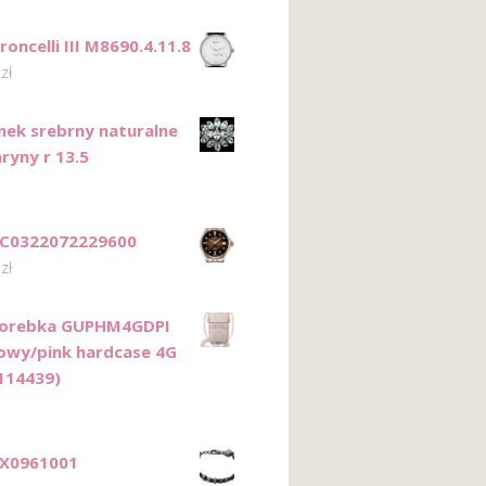
oncelli III M8690.4.11.8
0
zł
onek srebrny naturalne
yny r 13.5
 C0322072229600
0
zł
Torebka GUPHM4GDPI
żowy/pink hardcase 4G
(114439)
DX0961001