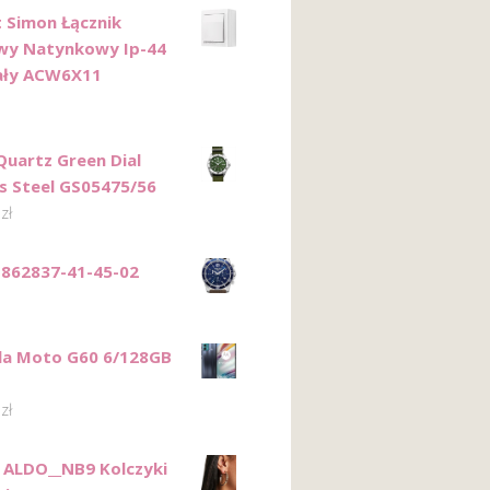
 Simon Łącznik
wy Natynkowy Ip-44
ały ACW6X11
Quartz Green Dial
ss Steel GS05475/56
0
zł
862837-41-45-02
la Moto G60 6/128GB
0
zł
ALDO__NB9 Kolczyki