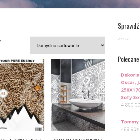
Sprawdź 
zzzzz
w
Polecane
Dekoria
Oscar, J
250X170
Sofy So
4 800.0
Tommy H
488.90
zł