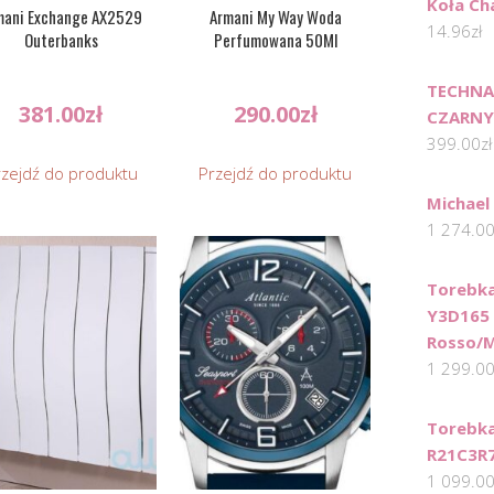
Koła Ch
mani Exchange AX2529
Armani My Way Woda
14.96
zł
Outerbanks
Perfumowana 50Ml
TECHNA
381.00
zł
290.00
zł
CZARN
399.00
zł
rzejdź do produktu
Przejdź do produktu
Michael
1 274.0
Torebka
Y3D165
Rosso/
1 299.0
Torebka
R21C3R7
1 099.0