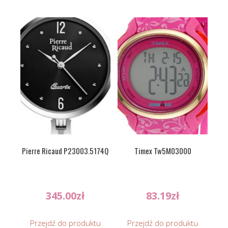
Pierre Ricaud P23003.5174Q
Timex Tw5M03000
345.00
zł
83.19
zł
Przejdź do produktu
Przejdź do produktu