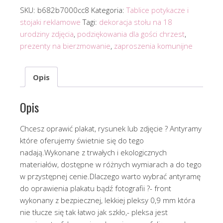
SKU:
b682b7000cc8
Kategoria:
Tablice potykacze i
stojaki reklamowe
Tagi:
dekoracja stołu na 18
urodziny zdjęcia
,
podziękowania dla gości chrzest
,
prezenty na bierzmowanie
,
zaproszenia komunijne
Opis
Opis
Chcesz oprawić plakat, rysunek lub zdjęcie ? Antyramy
które oferujemy świetnie się do tego
nadają.Wykonane z trwałych i ekologicznych
materiałów, dostępne w różnych wymiarach a do tego
w przystępnej cenie.Dlaczego warto wybrać antyramę
do oprawienia plakatu bądź fotografii ?- front
wykonany z bezpiecznej, lekkiej pleksy 0,9 mm która
nie tłucze się tak łatwo jak szkło,- pleksa jest