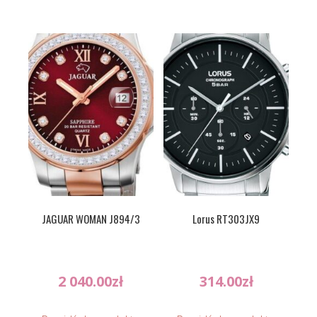
JAGUAR WOMAN J894/3
Lorus RT303JX9
2 040.00
zł
314.00
zł