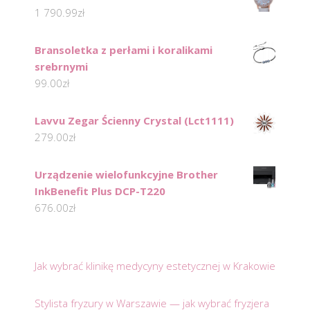
1 790.99
zł
Bransoletka z perłami i koralikami
srebrnymi
99.00
zł
Lavvu Zegar Ścienny Crystal (Lct1111)
279.00
zł
Urządzenie wielofunkcyjne Brother
InkBenefit Plus DCP-T220
676.00
zł
Jak wybrać klinikę medycyny estetycznej w Krakowie
Stylista fryzury w Warszawie — jak wybrać fryzjera