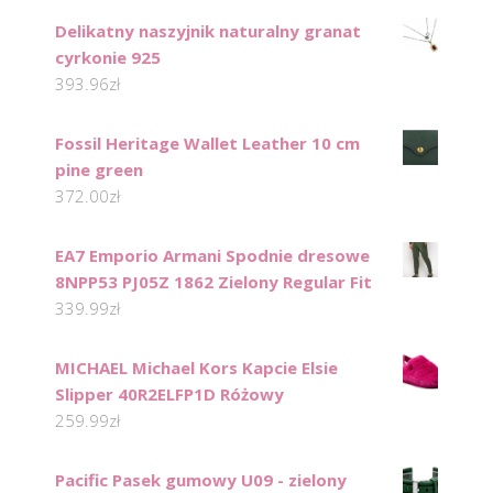
Delikatny naszyjnik naturalny granat
cyrkonie 925
393.96
zł
Fossil Heritage Wallet Leather 10 cm
pine green
372.00
zł
EA7 Emporio Armani Spodnie dresowe
8NPP53 PJ05Z 1862 Zielony Regular Fit
339.99
zł
MICHAEL Michael Kors Kapcie Elsie
Slipper 40R2ELFP1D Różowy
259.99
zł
Pacific Pasek gumowy U09 - zielony