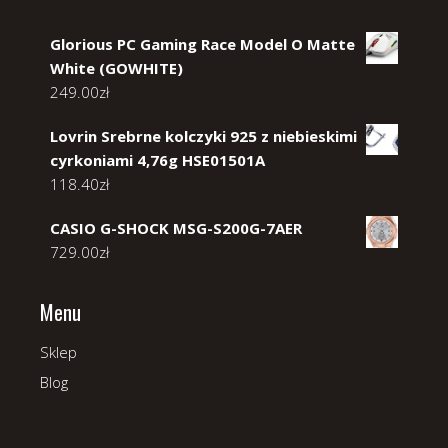
Glorious PC Gaming Race Model O Matte
White (GOWHITE)
249.00
zł
Lovrin Srebrne kolczyki 925 z niebieskimi
cyrkoniami 4,76g HSE01501A
118.40
zł
CASIO G-SHOCK MSG-S200G-7AER
729.00
zł
Menu
Sklep
Blog