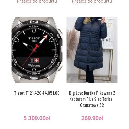
Przejdź do produktu
Przejdź do produktu
Tissot T121.420.44.051.00
Big Love Kurtka Pikowana Z
Kapturem Plus Size Terisa I
Granatowa 52
5 309.00
zł
269.90
zł