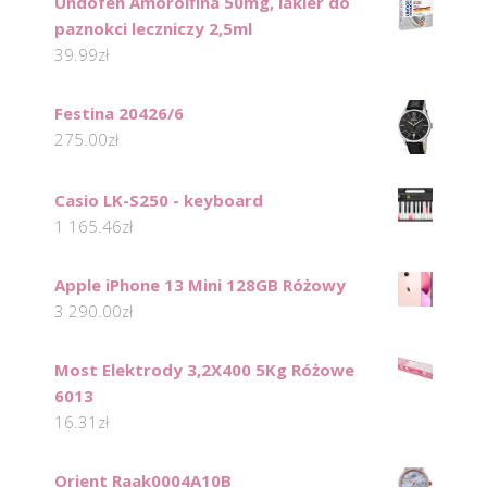
Undofen Amorolfina 50mg, lakier do
paznokci leczniczy 2,5ml
39.99
zł
Festina 20426/6
275.00
zł
Casio LK-S250 - keyboard
1 165.46
zł
Apple iPhone 13 Mini 128GB Różowy
3 290.00
zł
Most Elektrody 3,2X400 5Kg Różowe
6013
16.31
zł
Orient Raak0004A10B