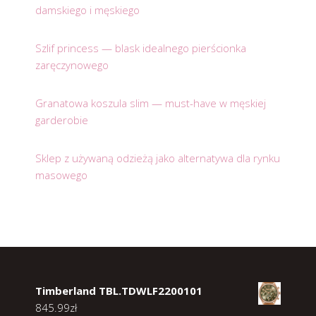
damskiego i męskiego
Szlif princess — blask idealnego pierścionka
zaręczynowego
Granatowa koszula slim — must-have w męskiej
garderobie
Sklep z używaną odzieżą jako alternatywa dla rynku
masowego
Timberland TBL.TDWLF2200101
845.99
zł