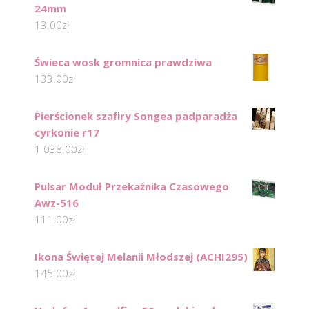
24mm
13.00
zł
Świeca wosk gromnica prawdziwa
133.00
zł
Pierścionek szafiry Songea padparadża
cyrkonie r17
1 038.00
zł
Pulsar Moduł Przekaźnika Czasowego
Awz-516
111.00
zł
Ikona Świętej Melanii Młodszej (ACHI295)
145.00
zł