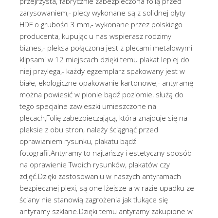
przejrzysta, fabrycznie zabezpieczona folią przed
zarysowaniem,- plecy wykonane są z solidnej płyty
HDF o grubości 3 mm,- wykonane przez polskiego
producenta, kupując u nas wspierasz rodzimy
biznes,- pleksa połączona jest z plecami metalowymi
klipsami w 12 miejscach dzięki temu plakat lepiej do
niej przylega,- każdy egzemplarz spakowany jest w
białe, ekologiczne opakowanie kartonowe,- antyramę
można powiesić w pionie bądź poziomie, służą do
tego specjalne zawieszki umieszczone na
plecach,Folię zabezpieczającą, która znajduje się na
pleksie z obu stron, należy ściągnąć przed
oprawianiem rysunku, plakatu bądź
fotografii.Antyramy to najtańszy i estetyczny sposób
na oprawienie Twoich rysunków, plakatów czy
zdjęć.Dzięki zastosowaniu w naszych antyramach
bezpiecznej plexi, są one lżejsze a w razie upadku ze
ściany nie stanowią zagrożenia jak tłukące się
antyramy szklane.Dzięki temu antyramy zakupione w