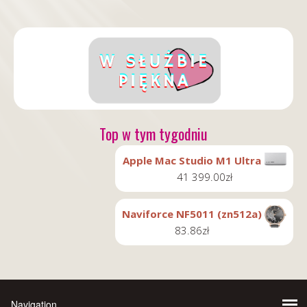
Top w tym tygodniu
Apple Mac Studio M1 Ultra
41 399.00
zł
Naviforce NF5011 (zn512a)
83.86
zł