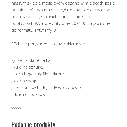
naszym sklepie mogą być wieszane w miejscach gdzie
bezpieczeństwo ma szczególne znaczenie a więc w
przedszkolach, szkołach i innych miejscach
publicznych.Wymiary antyramy 70×100 cm,Zbliżony
do formatu antyramy B1
/ Tablice potykacze i stojaki reklamowe
zyczenia dla 50 latka
, kulki na sznurku
, cierń boga cały film lektor pl
, idz po swoje
, centrum św hildegardy w józefowie
, dzien chlopakow
yyyyy
Podobne produkty