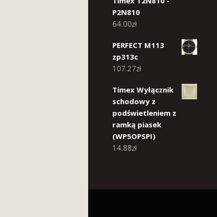
Timex T2N810 -
P2N810
64.00
zł
PERFECT M113
zp313c
107.27
zł
Timex Wyłącznik
schodowy z
podświetleniem z
ramką piasek
(WP5OPSPI)
14.88
zł