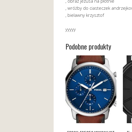
, obraz jezusa na płótnie
, wróżby do ciasteczek andrzejk
, bielawny krzysztof
yyyyy
Podobne produkty