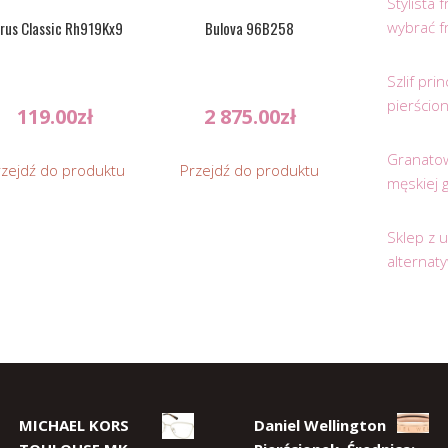
Stylista
wybrać f
rus Classic Rh919Kx9
Bulova 96B258
Szlif pr
pierścio
119.00
zł
2 875.00
zł
Granatow
rzejdź do produktu
Przejdź do produktu
męskiej 
Sklep z 
alternat
MICHAEL KORS
Daniel Wellington