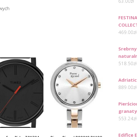
63.00
zł
owych
FESTIN
COLLEC
469.00
zł
Srebrny
natural
518.50
zł
Adriati
889.00
zł
Pierści
granat
553.24
zł
Edifice