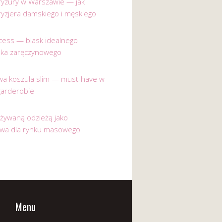
 fryzury w Warszawie — jak
ryzjera damskiego i męskiego
incess — blask idealnego
nka zaręczynowego
a koszula slim — must-have w
garderobie
używaną odzieżą jako
ywa dla rynku masowego
Menu