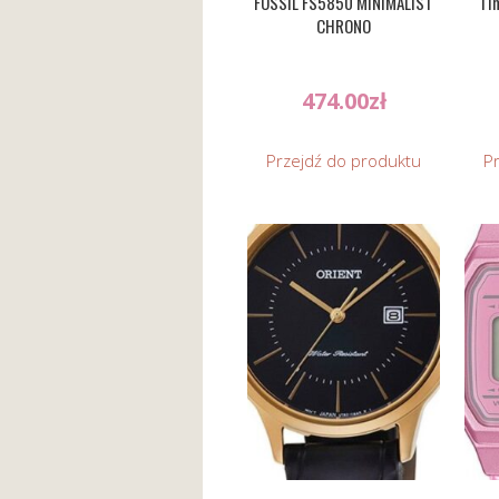
FOSSIL FS5850 MINIMALIST
Ti
CHRONO
474.00
zł
Przejdź do produktu
P