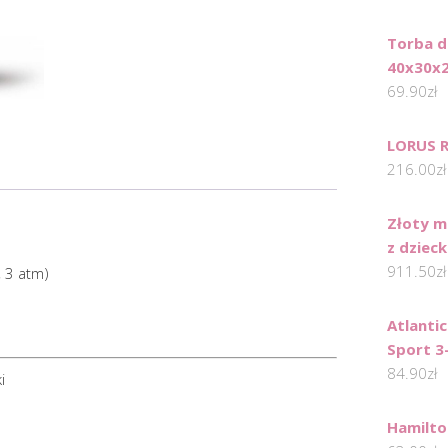
Torba d
40x30x2
69.90
zł
LORUS 
216.00
zł
Złoty m
z dziec
911.50
zł
 3 atm)
Atlanti
Sport 3
84.90
zł
i
Hamilt