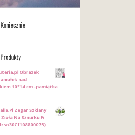
Koniecznie
 Produkty
uteria.pl Obrazek
 aniołek nad
tkiem 10*14 cm -pamiątka
alia.Pl Zegar Szklany
 Zioła Na Sznurku Fi
lzso30Cf108800075)