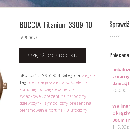
BOCCIA Titanium 3309-10
Sprawdź 
zzzzz
599.00
zł
Polecane
PRZEJDŹ DO PRODUKTU
ankabiz
SKU:
d31c29961954
Kategoria:
Zegarki
srebrny
Tagi:
dekoracja ławek w kościele na
dziecią
komunię
,
podziękowanie dla
200.00
zł
świadkowej
,
prezent na narodziny
dziewczynki
,
symboliczny prezent na
Wallmur
bierzmowanie
,
tort na 40 urodziny
Okrągły
30Cm (P
119.99
zł