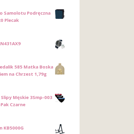
o Samolotu Podręczna
0 Plecak
RN431AX9
edalik 585 Matka Boska
kiem na Chrzest 1,79g
c Slipy Męskie 3Smp-003
-Pak Czarne
on KB5000G