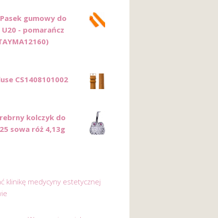
 Pasek gumowy do
 U20 - pomarańcz
TAYMA12160)
luse CS1408101002
Srebrny kolczyk do
25 sowa róż 4,13g
ać klinikę medycyny estetycznej
ie