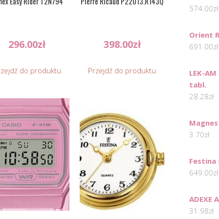
mex Easy Rider T2N794
Pierre Ricaud P22013.R143Q
574.00
zł
Orient 
296.00
zł
398.00
zł
691.00
zł
rzejdź do produktu
Przejdź do produktu
LEK-AM 
tabl.
28.28
zł
Magnes 
3.70
zł
Festina
649.00
zł
ADEXE A
31.98
zł