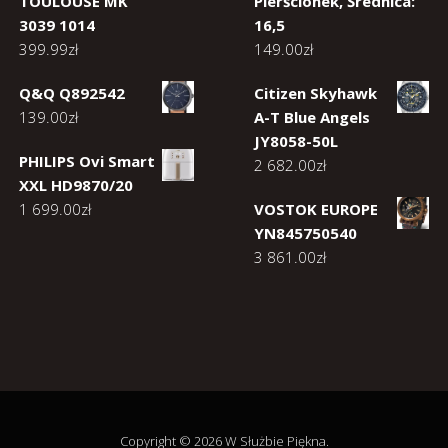
TOULOUSE MK
Pierścionek, Średnica:
3039 1014
16,5
399.99
zł
149.00
zł
Q&Q Q892542
Citizen Skyhawk
139.00
zł
A-T Blue Angels
JY8058-50L
PHILIPS Ovi Smart
2 682.00
zł
XXL HD9870/20
1 699.00
zł
VOSTOK EUROPE
YN845750540
3 861.00
zł
Copyright © 2026 W Służbie Piękna.