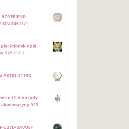
A BOYFRIEND
TION 20611/1
 pierścionek opal
ny 925 r17 2
ca A3181.1113Q
onek r 19 diopsydy
y akwamaryny 925
 EF-527D-3AVUEF