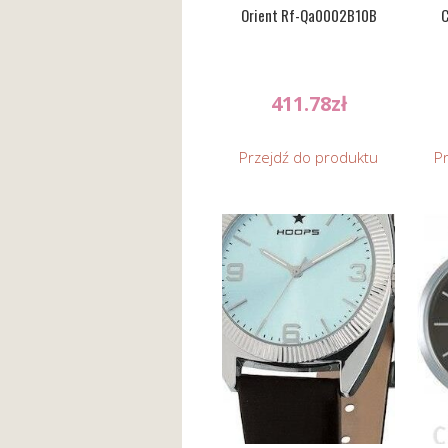
Orient Rf-Qa0002B10B
C
411.78
zł
Przejdź do produktu
P