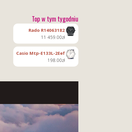
Top w tym tygodniu
Rado R14063182
11 459.00
zł
Casio Mtp-E133L-2Eef
198.00
zł