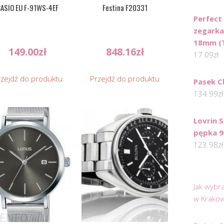
ASIO EU F-91WS-4EF
Festina F20331
Perfect
zegarka
18mm (
149.00
zł
848.16
zł
17.09
zł
rzejdź do produktu
Przejdź do produktu
Pasek C
134.99
zł
Lovrin 
pępka 9
123.98
zł
Jak wybr
w Krakow