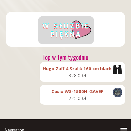
Top w tym tygodniu
Hugo Zaff 4 Szalik 160 cm black
328.00
zł
Casio WS-1500H -2AVEF
225.00
zł