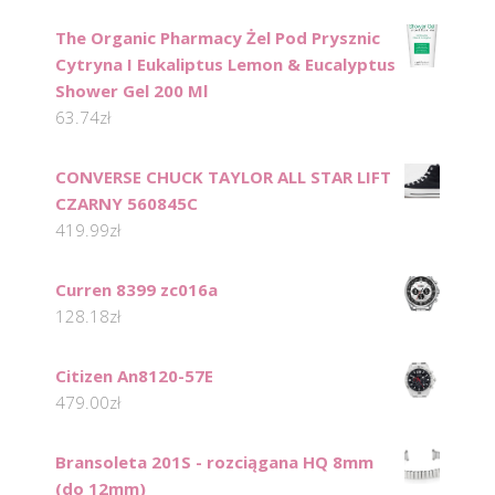
The Organic Pharmacy Żel Pod Prysznic
Cytryna I Eukaliptus Lemon & Eucalyptus
Shower Gel 200 Ml
63.74
zł
CONVERSE CHUCK TAYLOR ALL STAR LIFT
CZARNY 560845C
419.99
zł
Curren 8399 zc016a
128.18
zł
Citizen An8120-57E
479.00
zł
Bransoleta 201S - rozciągana HQ 8mm
(do 12mm)