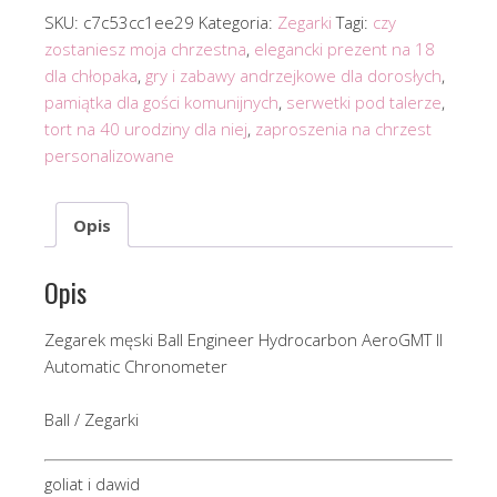
SKU:
c7c53cc1ee29
Kategoria:
Zegarki
Tagi:
czy
zostaniesz moja chrzestna
,
elegancki prezent na 18
dla chłopaka
,
gry i zabawy andrzejkowe dla dorosłych
,
pamiątka dla gości komunijnych
,
serwetki pod talerze
,
tort na 40 urodziny dla niej
,
zaproszenia na chrzest
personalizowane
Opis
Opis
Zegarek męski Ball Engineer Hydrocarbon AeroGMT II
Automatic Chronometer
Ball / Zegarki
goliat i dawid