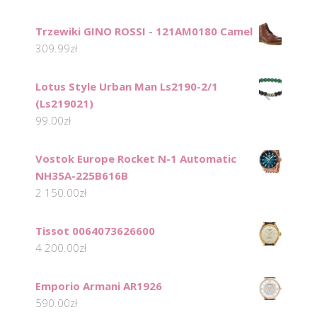
Trzewiki GINO ROSSI - 121AM0180 Camel
309.99
zł
Lotus Style Urban Man Ls2190-2/1
(Ls219021)
99.00
zł
Vostok Europe Rocket N-1 Automatic
NH35A-225B616B
2 150.00
zł
Tissot 0064073626600
4 200.00
zł
Emporio Armani AR1926
590.00
zł