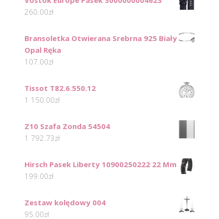
Vostok Europe Pasek 3000000004623
260.00
zł
Bransoletka Otwierana Srebrna 925 Biały
Opal Ręka
107.00
zł
Tissot T82.6.550.12
1 150.00
zł
Z10 Szafa Zonda 54504
1 792.73
zł
Hirsch Pasek Liberty 10900250222 22 Mm
199.00
zł
Zestaw kolędowy 004
95.00
zł