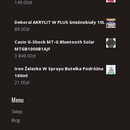
149.00
zł
Dekoral AKRYLIT W PLUS śnieżnobiały 10L
89.00
zł
Casio G-Shock MT-G Bluetooth Solar
MTGB1000B1AJF
3 849.00
zł
Iron Żelazko W Sprayu Butelka Podróżna
100ml
21.00
zł
Menu
Sklep
Blog