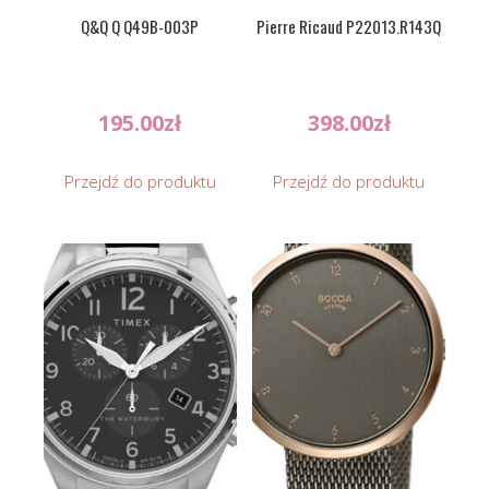
Q&Q Q Q49B-003P
Pierre Ricaud P22013.R143Q
195.00
zł
398.00
zł
Przejdź do produktu
Przejdź do produktu