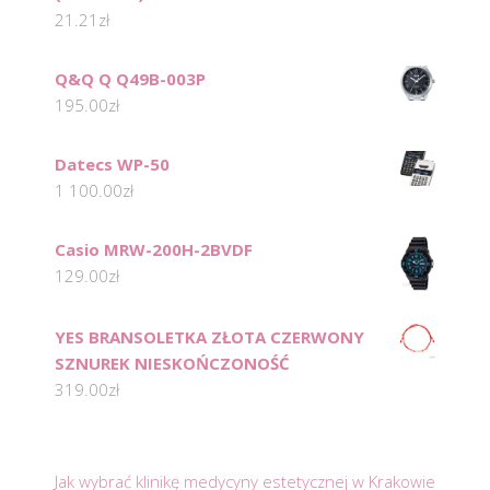
21.21
zł
Q&Q Q Q49B-003P
195.00
zł
Datecs WP-50
1 100.00
zł
Casio MRW-200H-2BVDF
129.00
zł
YES BRANSOLETKA ZŁOTA CZERWONY
SZNUREK NIESKOŃCZONOŚĆ
319.00
zł
Jak wybrać klinikę medycyny estetycznej w Krakowie