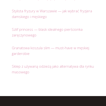
Stylista fryzury w Warszawie — jak wybrać fryzjera
damskiego i męskiego
Szlif princess — blask idealnego pierścionka
zaręczynowego
Granatowa koszula slim — must-have w męskiej
garderobie
Sklep z używaną odzieżą jako alternatywa dla rynku
masowego