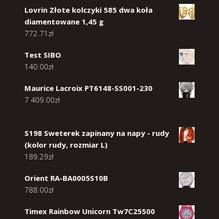
Lovrin Złote kolczyki 585 dwa koła
diamentowane 1,45 g
772.71
zł
Test SIBO
140.00
zł
Maurice Lacroix PT6148-SS001-230
7 409.00
zł
S198 Sweterek zapinany na napy - rudy
(kolor rudy, rozmiar L)
189.29
zł
Orient RA-BA0005S10B
788.00
zł
Timex Rainbow Unicorn Tw7C25500