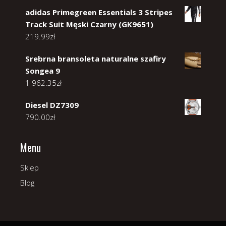
adidas Primegreen Essentials 3 Stripes
Track Suit Męski Czarny (GK9651)
219.99
zł
Srebrna bransoleta naturalne szafiry
Songea 9
1 962.35
zł
Diesel DZ7309
790.00
zł
Menu
Sklep
Blog