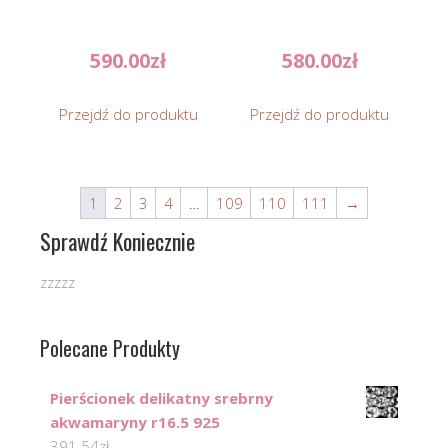
590.00
zł
580.00
zł
Przejdź do produktu
Przejdź do produktu
1
2
3
4
…
109
110
111
→
Sprawdź Koniecznie
zzzzz
Polecane Produkty
Pierścionek delikatny srebrny
akwamaryny r16.5 925
391.54
zł