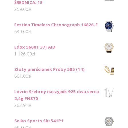
ŚREDNICA: 15
259.00
zł
Festina Timeless Chronograph 16826-E
630.00
zł
Edox 56001 37J AID
1 126.00
zł
Złoty pierścionek Próby 585 (14)
601.00
zł
Lovrin Srebrny naszyjnik 925 dwa serca
2,4g FN370
203.91
zł
Seiko Sports Sks541P1
699.00
zł