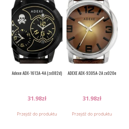
Adexe ADX-1613A-4A (zx082d)
ADEXE ADX-9305A-2A zx020e
31.98
zł
31.98
zł
Przejdź do produktu
Przejdź do produktu