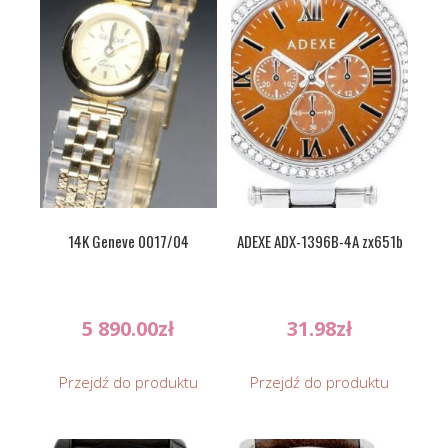
14K Geneve 0017/04
ADEXE ADX-1396B-4A zx651b
5 890.00
zł
31.98
zł
Przejdź do produktu
Przejdź do produktu