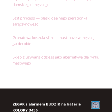
damskiego i męskiego
Szlif princess — blask idealnego pierścionka
zaręczynowego
Granatowa koszula slim — must-have w męskiej
garderobie
Sklep z używaną odzieżą jako alternatywa dla rynku
masowego
ZEGAR z alarmem BUDZIK na baterie
KOLORY 3456