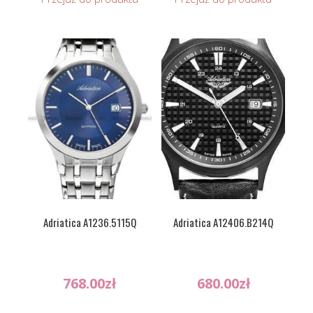
Adriatica A1236.5115Q
Adriatica A12406.B214Q
768.00
zł
680.00
zł