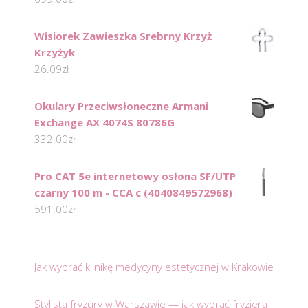
Wisiorek Zawieszka Srebrny Krzyż
Krzyżyk
26.09
zł
Okulary Przeciwsłoneczne Armani
Exchange AX 4074S 80786G
332.00
zł
Pro CAT 5e internetowy osłona SF/UTP
czarny 100 m - CCA c (4040849572968)
591.00
zł
Jak wybrać klinikę medycyny estetycznej w Krakowie
Stylista fryzury w Warszawie — jak wybrać fryzjera