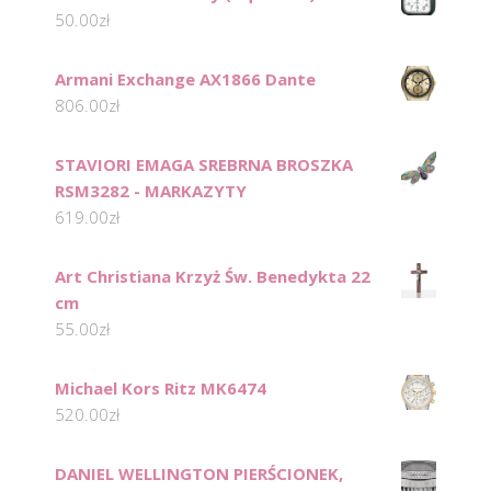
50.00
zł
Armani Exchange AX1866 Dante
806.00
zł
STAVIORI EMAGA SREBRNA BROSZKA
RSM3282 - MARKAZYTY
619.00
zł
Art Christiana Krzyż Św. Benedykta 22
cm
55.00
zł
Michael Kors Ritz MK6474
520.00
zł
DANIEL WELLINGTON PIERŚCIONEK,