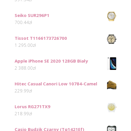
Seiko SUR296P1
700.44
zł
Tissot T1166173726700
1 295.00
zł
Apple iPhone SE 2020 128GB Biały
2 388.00
zł
Hitec Casual Canori Low 10784-Camel
229.99
zł
Lorus RG271TX9
218.99
zł
Casio Budzik Czarny (Tq1421Ef)