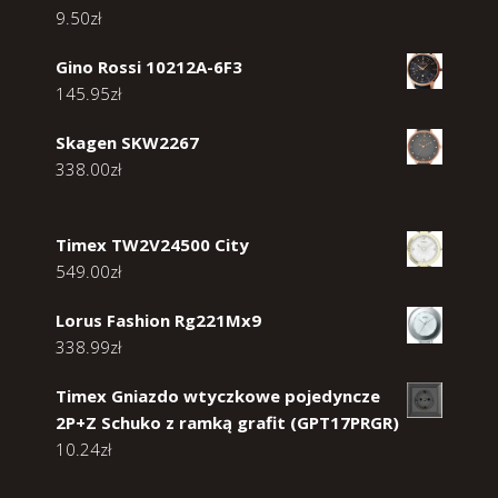
9.50
zł
Gino Rossi 10212A-6F3
145.95
zł
Skagen SKW2267
338.00
zł
Timex TW2V24500 City
549.00
zł
Lorus Fashion Rg221Mx9
338.99
zł
Timex Gniazdo wtyczkowe pojedyncze
2P+Z Schuko z ramką grafit (GPT17PRGR)
10.24
zł