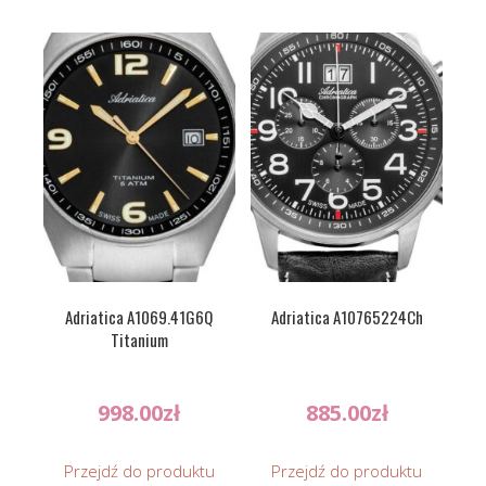
Adriatica A1069.41G6Q
Adriatica A10765224Ch
Titanium
998.00
zł
885.00
zł
Przejdź do produktu
Przejdź do produktu