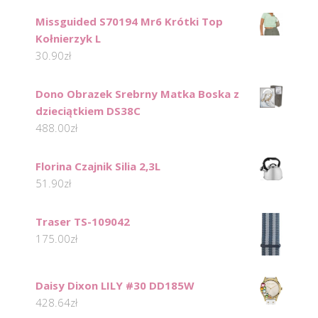
Missguided S70194 Mr6 Krótki Top
Kołnierzyk L
30.90
zł
Dono Obrazek Srebrny Matka Boska z
dzieciątkiem DS38C
488.00
zł
Florina Czajnik Silia 2,3L
51.90
zł
Traser TS-109042
175.00
zł
Daisy Dixon LILY #30 DD185W
428.64
zł