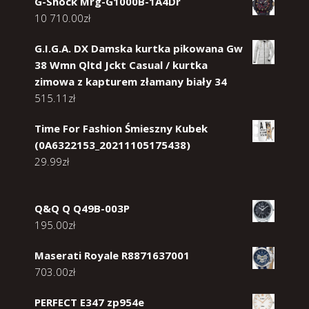
G-Shock Mrg-G1000B-1A4Dr
10 710.00
zł
G.I.G.A. DX Damska kurtka pikowana Gw
38 Wmn Qltd Jckt Casual / kurtka
zimowa z kapturem złamany biały 34
515.11
zł
Time For Fashion Śmieszny Kubek
(0A6322153_20211105175438)
29.99
zł
Q&Q Q Q49B-003P
195.00
zł
Maserati Royale R8871637001
703.00
zł
PERFECT E347 zp954e