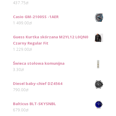
437.75
zł
Casio GM-2100SS -1AER
1 499.00
zł
Guess Kurtka skórzana M2YL12 L0QN0
Czarny Regular Fit
1 229.00
zł
Świeca stołowa komunijna
3.30
zł
Diesel baby-chief DZ4564
790.00
zł
Balticus BLT-SKYSNBL
679.00
zł