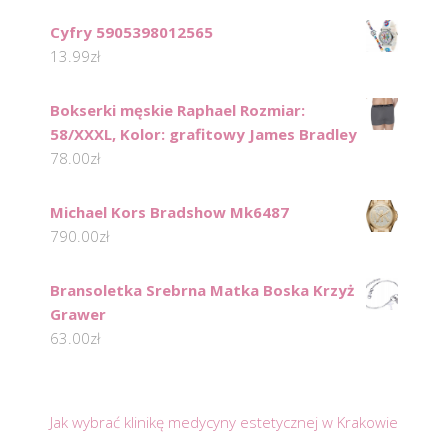
Cyfry 5905398012565
13.99
zł
Bokserki męskie Raphael Rozmiar:
58/XXXL, Kolor: grafitowy James Bradley
78.00
zł
Michael Kors Bradshow Mk6487
790.00
zł
Bransoletka Srebrna Matka Boska Krzyż
Grawer
63.00
zł
Jak wybrać klinikę medycyny estetycznej w Krakowie