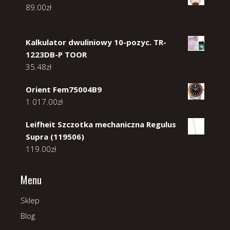
89.00
zł
Kalkulator dwuliniowy 10-pozyc. TR-
1223DB-P TOOR
35.48
zł
Orient Fem75004B9
1 017.00
zł
Leifheit Szczotka mechaniczna Regulus
Supra (119506)
119.00
zł
Menu
Sklep
Blog