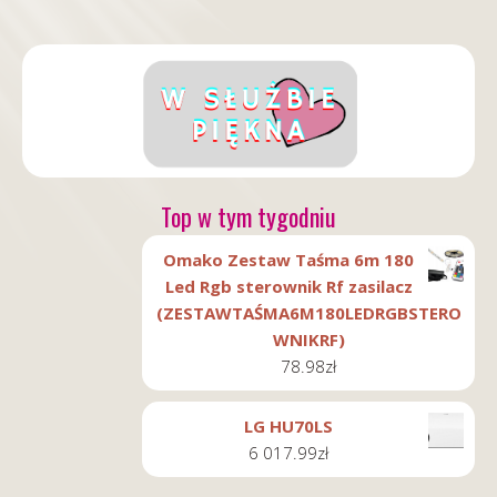
Top w tym tygodniu
Omako Zestaw Taśma 6m 180
Led Rgb sterownik Rf zasilacz
(ZESTAWTAŚMA6M180LEDRGBSTERO
WNIKRF)
78.98
zł
LG HU70LS
6 017.99
zł