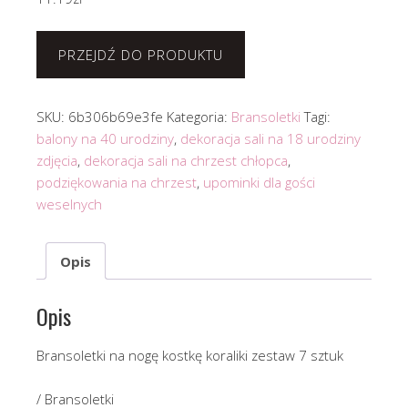
PRZEJDŹ DO PRODUKTU
SKU:
6b306b69e3fe
Kategoria:
Bransoletki
Tagi:
balony na 40 urodziny
,
dekoracja sali na 18 urodziny
zdjęcia
,
dekoracja sali na chrzest chłopca
,
podziękowania na chrzest
,
upominki dla gości
weselnych
Opis
Opis
Bransoletki na nogę kostkę koraliki zestaw 7 sztuk
/ Bransoletki