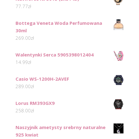
77.77
zł
Bottega Veneta Woda Perfumowana
30ml
269.00
zł
Walentynki Serca 5905398012404
14.99
zł
Casio WS-1200H-2AVEF
289.00
zł
Lorus RM393GX9
258.00
zł
Naszyjnik ametysty srebrny naturalne
925 kwiat