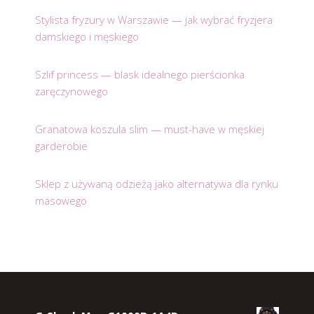
Stylista fryzury w Warszawie — jak wybrać fryzjera
damskiego i męskiego
Szlif princess — blask idealnego pierścionka
zaręczynowego
Granatowa koszula slim — must-have w męskiej
garderobie
Sklep z używaną odzieżą jako alternatywa dla rynku
masowego