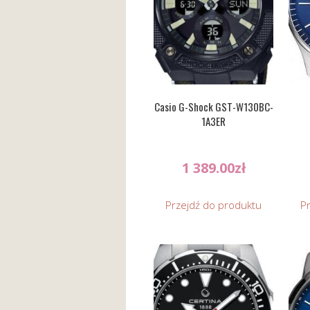
Casio G-Shock GST-W130BC-
1A3ER
1 389.00
zł
Przejdź do produktu
P