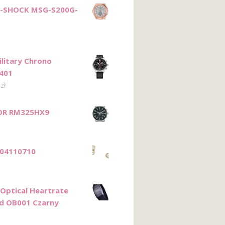
G-SHOCK MSG-S200G-
ilitary Chrono
401
9
zł
LOR RM325HX9
JF04110710
 Optical Heartrate
d OB001 Czarny