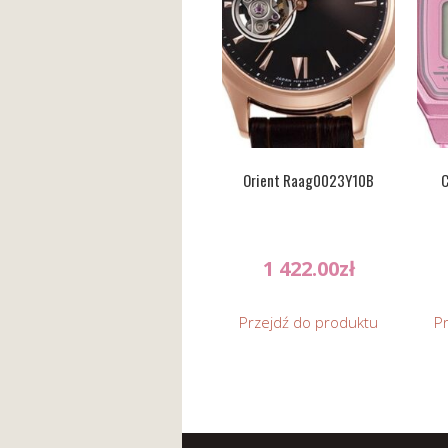
Orient Raag0023Y10B
C
1 422.00
zł
Przejdź do produktu
P