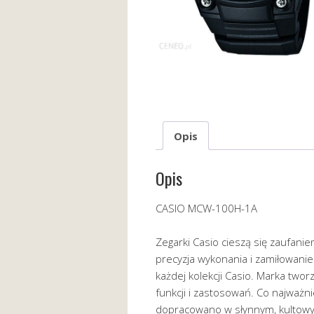
Opis
Opis
CASIO MCW-100H-1A
Zegarki Casio cieszą się zaufan
precyzja wykonania i zamiłowanie
każdej kolekcji Casio. Marka twor
funkcji i zastosowań. Co najważni
dopracowano w słynnym, kultowy