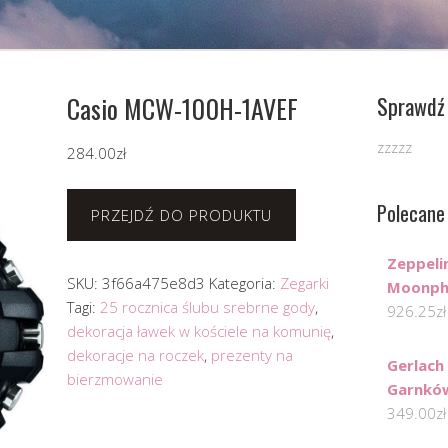
Casio MCW-100H-1AVEF
Sprawdź 
zzzzz
284.00
zł
Polecane
PRZEJDŹ DO PRODUKTU
Zeppeli
SKU:
3f66a475e8d3
Kategoria:
Zegarki
Moonph
Tagi:
25 rocznica ślubu srebrne gody
,
926.25
zł
dekoracja ławek w kościele na komunię
,
dekoracje na roczek
,
prezenty na
Gerlach
bierzmowanie
Garnków
349.00
zł