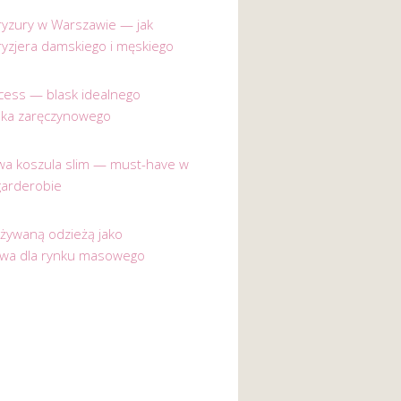
 fryzury w Warszawie — jak
ryzjera damskiego i męskiego
incess — blask idealnego
nka zaręczynowego
a koszula slim — must-have w
garderobie
używaną odzieżą jako
ywa dla rynku masowego