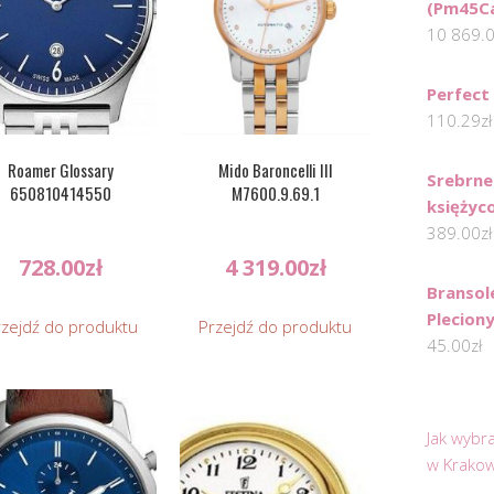
(Pm45C
10 869.
Perfect
110.29
zł
Roamer Glossary
Mido Baroncelli III
Srebrne
650810414550
M7600.9.69.1
księżyc
389.00
zł
728.00
zł
4 319.00
zł
Bransol
Plecion
rzejdź do produktu
Przejdź do produktu
45.00
zł
Jak wybr
w Krakow