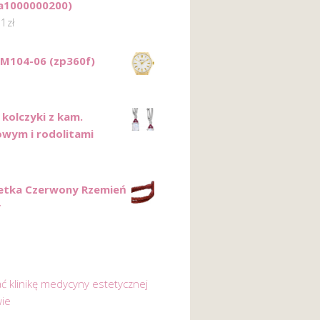
a1000000200)
01
zł
 M104-06 (zp360f)
 kolczyki z kam.
owym i rodolitami
etka Czerwony Rzemień
y
ać klinikę medycyny estetycznej
ie