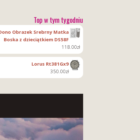
Top w tym tygodniu
Dono Obrazek Srebrny Matka
Boska z dzieciątkiem DS58F
118.00
zł
Lorus Rt381Gx9
350.00
zł