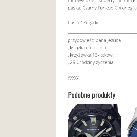
mm Wysokość koperty: 50 mm Kolo
paska: Czarny Funkcje Chronograf
Casio / Zegarki
przypowieści pana jezusa
, książka o ojcu pio
, krzyżówka 13-latków
, 29 urodziny życzenia
yyyyy
Podobne produkty