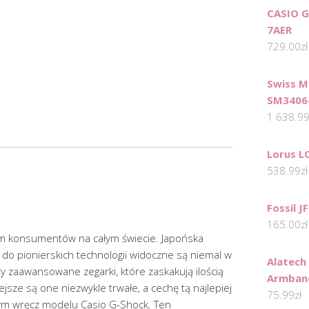
CASIO 
7AER
729.00
zł
Swiss M
SM3406
1 638.9
Lorus 
538.99
zł
Fossil 
165.00
zł
iem konsumentów na całym świecie. Japońska
 do pionierskich technologii widoczne są niemal w
Alatech
zy zaawansowane zegarki, które zaskakują ilością
Armban
ejsze są one niezwykle trwałe, a cechę tą najlepiej
75.99
zł
m wręcz modelu Casio G-Shock. Ten