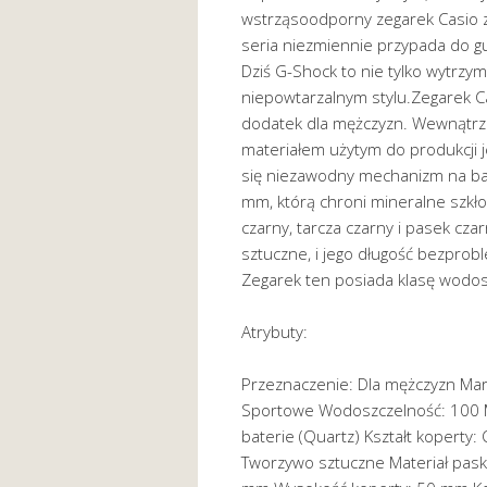
wstrząsoodporny zegarek Casio zy
seria niezmiennie przypada do g
Dziś G-Shock to nie tylko wytrzy
niepowtarzalnym stylu.Zegarek Cas
dodatek dla mężczyzn. Wewnątrz 
materiałem użytym do produkcji j
się niezawodny mechanizm na bate
mm, którą chroni mineralne szkło.
czarny, tarcza czarny i pasek cza
sztuczne, i jego długość bezpro
Zegarek ten posiada klasę wodos
Atrybuty:
Przeznaczenie: Dla mężczyzn Marka
Sportowe Wodoszczelność: 100 M
baterie (Quartz) Kształt koperty: 
Tworzywo sztuczne Materiał pask