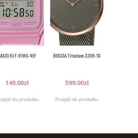
ASIO EU F-91WS-4EF
BOCCIA Titanium 3309-10
149.00
zł
599.00
zł
rzejdź do produktu
Przejdź do produktu