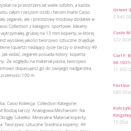
skał na przestrzeni lat wiele odsłon, a każda
Orient 
ustu całym rzeszom osób i fanom marki Casio.
3 840.0
mały zegarek, ale i prestiżowy modowy dodatek w
io Collection z kategorii: sportowe. Idealny
Casio 
wytrzymałej, grubej na 13 mm koperty, w której
322.00
zł
est wysokiej jakości tworzywo sztuczne znajduje
rie (quartz) nadający życie tarczy o średnicy 49
 Jak widać, zegarek posiada kolory: koperta
Carl F.
rny. Ze względu na materiał paska, tworzywo
00.1031
blemowo dopasujesz go do swojego nadgarstka.
11 950.
zczelności 100 m.
Festina
689.00
zł
: Casio Kolekcja: Collection Kategorie:
Kolczyk
 Rodzaj tarczy: Analogowa Mechanizm: Na
Kingsle
Okrągły Szkiełko: Mineralne Materiał koperty:
15.90
zł
a: Tworzywo sztuczne Średnica koperty: 49