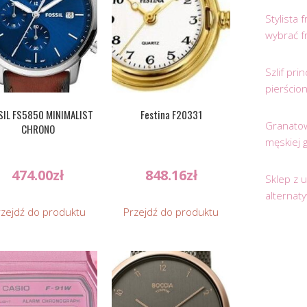
Stylista
wybrać f
Szlif pr
pierścio
SIL FS5850 MINIMALIST
Festina F20331
Granatow
CHRONO
męskiej 
474.00
zł
848.16
zł
Sklep z 
alternat
rzejdź do produktu
Przejdź do produktu