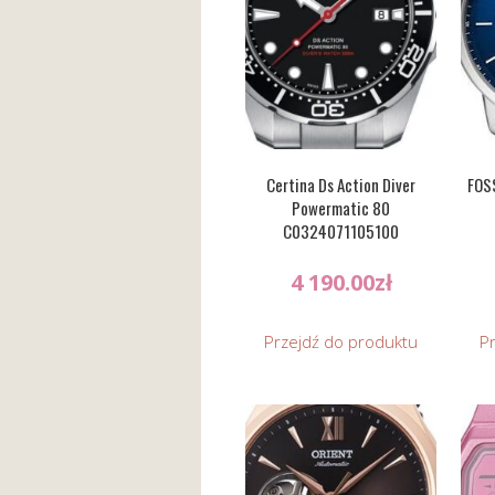
Certina Ds Action Diver
FOS
Powermatic 80
C0324071105100
4 190.00
zł
Przejdź do produktu
P