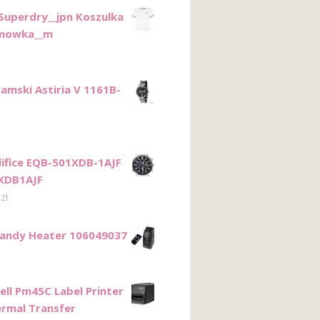
Superdry__jpn Koszulka
amowka__m
amski Astiria V 1161B-
difice EQB-501XDB-1AJF
XDB1AJF
0
zł
andy Heater 106049037
ll Pm45C Label Printer
rmal Transfer