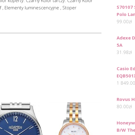
r koperty: Czarny Kolor tarczy: Czarny Kolor
S70107 
 , Elementy luminescencyjne , Stoper
Polo L
99.00
zł
Adexe D
5A
31.98
zł
Casio E
EQB501
1 849.0
Rovus H
80.00
zł
Honeywe
B/W The