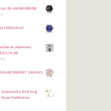
Star RE-AV0B03B00B
0
zł
Mts100D2Avef
 Bucherer Adamavi
4.07.15.98
00
zł
 SOLAR ENERGY 20654/2
i Zawieszka 8YA Xxg
y Ryan Delikatne