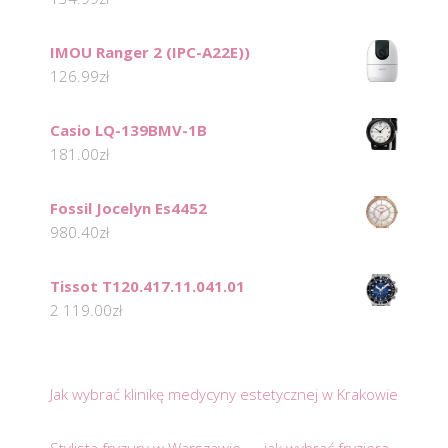
IMOU Ranger 2 (IPC-A22E))
126.99
zł
Casio LQ-139BMV-1B
181.00
zł
Fossil Jocelyn Es4452
980.40
zł
Tissot T120.417.11.041.01
2 119.00
zł
Jak wybrać klinikę medycyny estetycznej w Krakowie