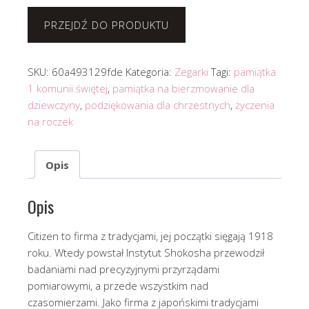
PRZEJDŹ DO PRODUKTU
SKU:
60a493129fde
Kategoria:
Zegarki
Tagi:
pamiątka
1 komunii świętej
,
pamiątka na bierzmowanie dla
dziewczyny
,
podziękowania dla chrzestnych
,
życzenia
na roczek
Opis
Opis
Citizen to firma z tradycjami, jej początki sięgają 1918
roku. Wtedy powstał Instytut Shokosha przewodził
badaniami nad precyzyjnymi przyrządami
pomiarowymi, a przede wszystkim nad
czasomierzami. Jako firma z japońskimi tradycjami