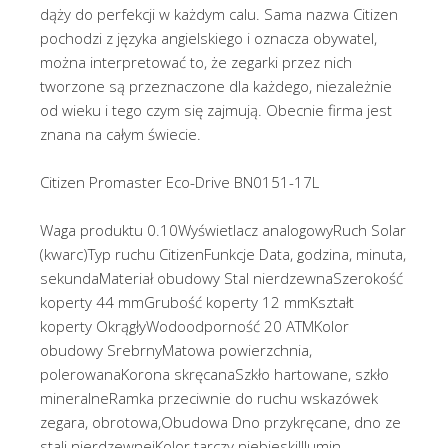
dąży do perfekcji w każdym calu. Sama nazwa Citizen
pochodzi z języka angielskiego i oznacza obywatel,
można interpretować to, że zegarki przez nich
tworzone są przeznaczone dla każdego, niezależnie
od wieku i tego czym się zajmują. Obecnie firma jest
znana na całym świecie.
Citizen Promaster Eco-Drive BN0151-17L
Waga produktu 0.10Wyświetlacz analogowyRuch Solar
(kwarc)Typ ruchu CitizenFunkcje Data, godzina, minuta,
sekundaMateriał obudowy Stal nierdzewnaSzerokość
koperty 44 mmGrubość koperty 12 mmKształt
koperty OkrągłyWodoodporność 20 ATMKolor
obudowy SrebrnyMatowa powierzchnia,
polerowanaKorona skręcanaSzkło hartowane, szkło
mineralneRamka przeciwnie do ruchu wskazówek
zegara, obrotowa,Obudowa Dno przykręcane, dno ze
stali nierdzewnejKolor tarczy niebieskiIllumin.