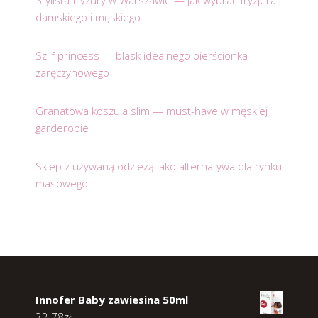
Stylista fryzury w Warszawie — jak wybrać fryzjera
damskiego i męskiego
Szlif princess — blask idealnego pierścionka
zaręczynowego
Granatowa koszula slim — must-have w męskiej
garderobie
Sklep z używaną odzieżą jako alternatywa dla rynku
masowego
Innofer Baby zawiesina 50ml
32.78
zł