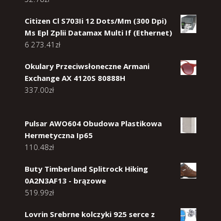
Citizen Cl S703Ii 12 Dots/Mm (300 Dpi)
Ms Epl Zplii Datamax Multi If (Ethernet)
6 273.41
zł
Okulary Przeciwsłoneczne Armani
Exchange AX 4120S 80888H
337.00
zł
Pulsar AWO604 Obudowa Plastikowa
Hermetyczna Ip65
110.48
zł
Buty Timberland Splitrock Hiking
0A2N3AF13 - brązowe
519.99
zł
Lovrin Srebrne kolczyki 925 serce z