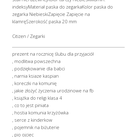
indeksyMateriał paska do zegarkaKolor paska do
zegarka NiebieskiZapięcie Zapięcie na
klamręSzerokość paska 20 mm
Citizen / Zegarki
prezent na rocznicę ślubu dla przyjaciół
, modlitwa powszechna
, podziękowanie dla babci
, narnia ksiaze kaspian
, koreczki na komunię
, jakie złożyć życzenia urodzinowe na fb
, książka do religi klasa 4
, co to jest piniata
, hostia komunia krzyżówka
, serce z kinderkow
, pojemnik na biżuterie
, pio ojciec