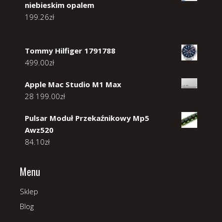
niebieskim opalem
199.26
zł
Tommy Hilfiger 1791788
499.00
zł
Apple Mac Studio M1 Max
28 199.00
zł
Pulsar Moduł Przekaźnikowy Mp5
Awz520
84.10
zł
Menu
Sklep
Blog