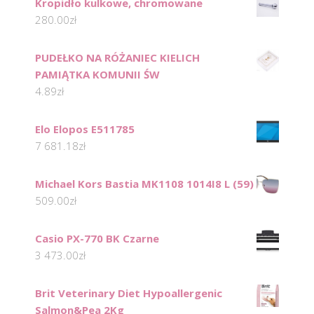
Kropidło kulkowe, chromowane
280.00
zł
PUDEŁKO NA RÓŻANIEC KIELICH
PAMIĄTKA KOMUNII ŚW
4.89
zł
Elo Elopos E511785
7 681.18
zł
Michael Kors Bastia MK1108 1014I8 L (59)
509.00
zł
Casio PX-770 BK Czarne
3 473.00
zł
Brit Veterinary Diet Hypoallergenic
Salmon&Pea 2Kg