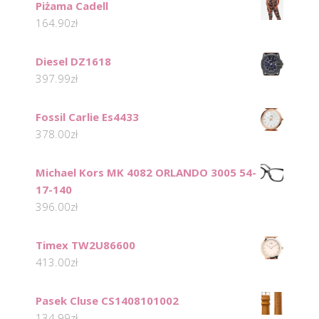
Piżama Cadell
164.90
zł
Diesel DZ1618
397.99
zł
Fossil Carlie Es4433
378.00
zł
Michael Kors MK 4082 ORLANDO 3005 54-
17-140
396.00
zł
Timex TW2U86600
413.00
zł
Pasek Cluse CS1408101002
134.99
zł