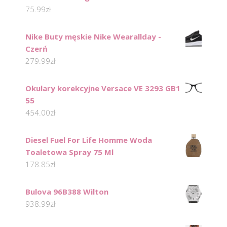
75.99
zł
Nike Buty męskie Nike Wearallday -
Czerń
279.99
zł
Okulary korekcyjne Versace VE 3293 GB1
55
454.00
zł
Diesel Fuel For Life Homme Woda
Toaletowa Spray 75 Ml
178.85
zł
Bulova 96B388 Wilton
938.99
zł