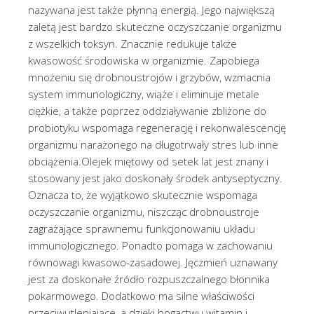
nazywana jest także płynną energią. Jego największą
zaletą jest bardzo skuteczne oczyszczanie organizmu
z wszelkich toksyn. Znacznie redukuje także
kwasowość środowiska w organizmie. Zapobiega
mnożeniu się drobnoustrojów i grzybów, wzmacnia
system immunologiczny, wiąże i eliminuje metale
ciężkie, a także poprzez oddziaływanie zbliżone do
probiotyku wspomaga regenerację i rekonwalescencję
organizmu narażonego na długotrwały stres lub inne
obciążenia.Olejek miętowy od setek lat jest znany i
stosowany jest jako doskonały środek antyseptyczny.
Oznacza to, że wyjątkowo skutecznie wspomaga
oczyszczanie organizmu, niszcząc drobnoustroje
zagrażające sprawnemu funkcjonowaniu układu
immunologicznego. Ponadto pomaga w zachowaniu
równowagi kwasowo-zasadowej. Jęczmień uznawany
jest za doskonałe źródło rozpuszczalnego błonnika
pokarmowego. Dodatkowo ma silne właściwości
przeciwutleniające, a dzięki bogactwu witamin i