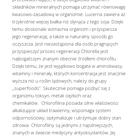
składników mineralnych pomaga utrzymać równowagę
kwasowo-zasadową w organizmie. Lucerna zawiera aż
trzykrotnie więcej białka niż słynąca z tego soja. Dzięki
temu doskonale wzmacnia organizm i przyspiesza
jego regenerację, a także w naturalny sposób go
oczyszcza. Jest niezastąpiona dla osób pragnących
przyspieszyć proces regeneracji.Chlorella jest
najbogatszym znanym obecnie źródłem chlorofilu.
Dzięki temu, że jest wyjątkowo bogata w aminokwasy,
witaminy i minerały, których koncentracja jest znacznie
wyższa niż u roślin lądowych, należy do grupy
„superfoods”. Skutecznie pomaga pozbyć się z
organizmu toksyn, metali ciężkich oraz
chemikaliów. Chlorofilina posiada silne właściwości
alkalizujące układ trawienny, wspomaga system
odpornościowy, optymalizuje i utrzymuje dobry stan
zdrowia. Chlorofiliny są jednymi z najsilniejszych,
znanych w świecie medycyny antyoksydantów. Jej