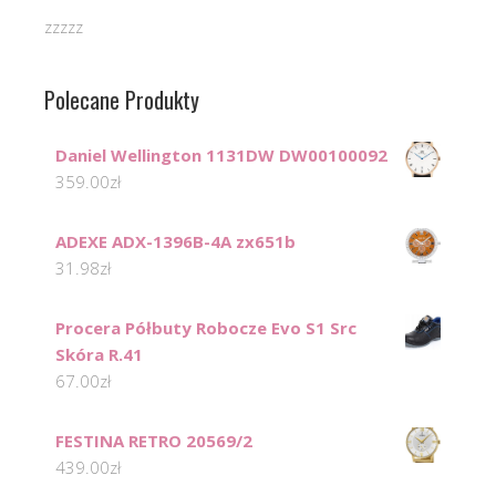
zzzzz
Polecane Produkty
Daniel Wellington 1131DW DW00100092
359.00
zł
ADEXE ADX-1396B-4A zx651b
31.98
zł
Procera Półbuty Robocze Evo S1 Src
Skóra R.41
67.00
zł
FESTINA RETRO 20569/2
439.00
zł