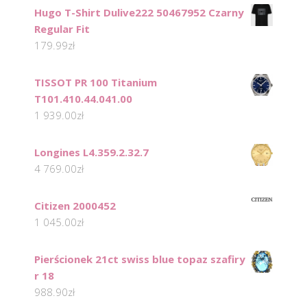
Hugo T-Shirt Dulive222 50467952 Czarny
Regular Fit
179.99
zł
TISSOT PR 100 Titanium
T101.410.44.041.00
1 939.00
zł
Longines L4.359.2.32.7
4 769.00
zł
Citizen 2000452
1 045.00
zł
Pierścionek 21ct swiss blue topaz szafiry
r 18
988.90
zł