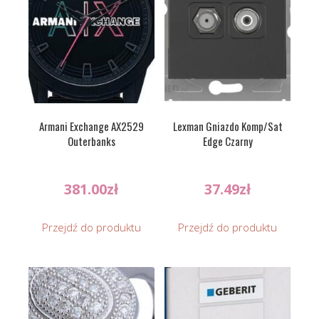
Armani Exchange AX2529
Lexman Gniazdo Komp/Sat
Outerbanks
Edge Czarny
381.00
zł
37.49
zł
Przejdź do produktu
Przejdź do produktu