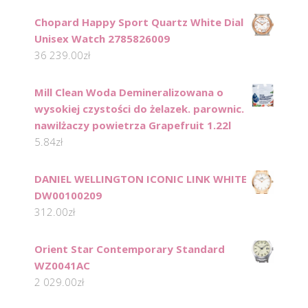
Chopard Happy Sport Quartz White Dial
Unisex Watch 2785826009
36 239.00
zł
Mill Clean Woda Demineralizowana o
wysokiej czystości do żelazek. parownic.
nawilżaczy powietrza Grapefruit 1.22l
5.84
zł
DANIEL WELLINGTON ICONIC LINK WHITE
DW00100209
312.00
zł
Orient Star Contemporary Standard
WZ0041AC
2 029.00
zł