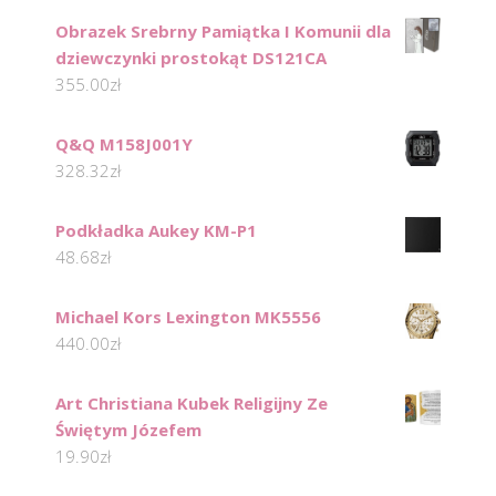
Obrazek Srebrny Pamiątka I Komunii dla
dziewczynki prostokąt DS121CA
355.00
zł
Q&Q M158J001Y
328.32
zł
Podkładka Aukey KM-P1
48.68
zł
Michael Kors Lexington MK5556
440.00
zł
Art Christiana Kubek Religijny Ze
Świętym Józefem
19.90
zł