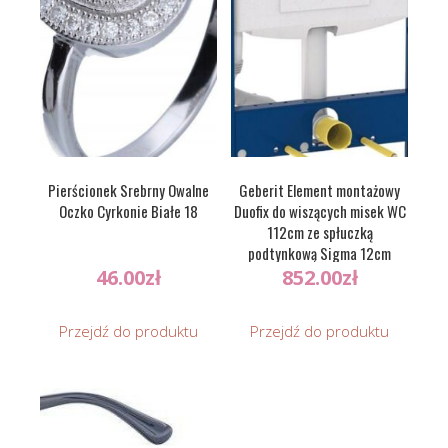
Pierścionek Srebrny Owalne
Geberit Element montażowy
Oczko Cyrkonie Białe 18
Duofix do wiszących misek WC
112cm ze spłuczką
podtynkową Sigma 12cm
(111320005)
46.00
zł
852.00
zł
Przejdź do produktu
Przejdź do produktu