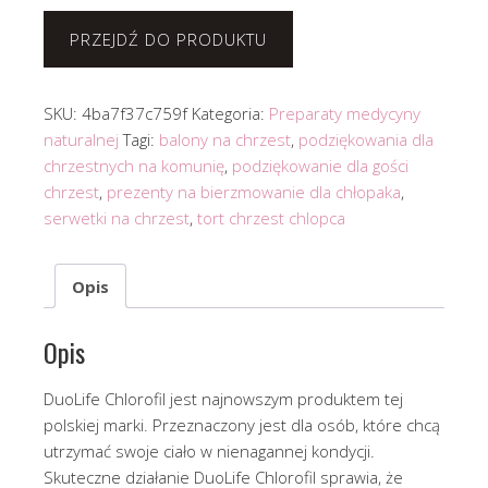
PRZEJDŹ DO PRODUKTU
SKU:
4ba7f37c759f
Kategoria:
Preparaty medycyny
naturalnej
Tagi:
balony na chrzest
,
podziękowania dla
chrzestnych na komunię
,
podziękowanie dla gości
chrzest
,
prezenty na bierzmowanie dla chłopaka
,
serwetki na chrzest
,
tort chrzest chlopca
Opis
Opis
DuoLife Chlorofil jest najnowszym produktem tej
polskiej marki. Przeznaczony jest dla osób, które chcą
utrzymać swoje ciało w nienagannej kondycji.
Skuteczne działanie DuoLife Chlorofil sprawia, że