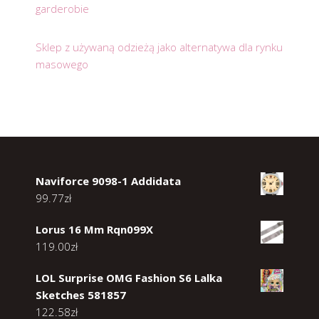
garderobie
Sklep z używaną odzieżą jako alternatywa dla rynku
masowego
Naviforce 9098-1 Addidata
99.77
zł
Lorus 16 Mm Rqn099X
119.00
zł
LOL Surprise OMG Fashion S6 Lalka
Sketches 581857
122.58
zł