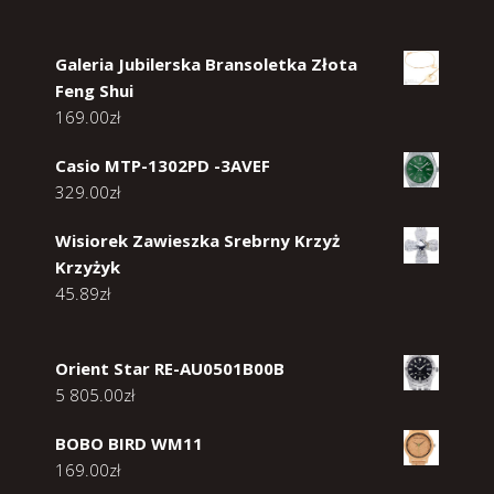
Galeria Jubilerska Bransoletka Złota
Feng Shui
169.00
zł
Casio MTP-1302PD -3AVEF
329.00
zł
Wisiorek Zawieszka Srebrny Krzyż
Krzyżyk
45.89
zł
Orient Star RE-AU0501B00B
5 805.00
zł
BOBO BIRD WM11
169.00
zł