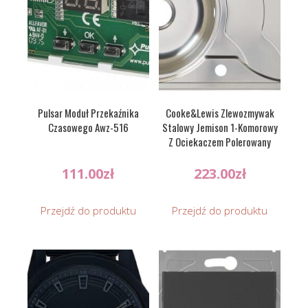
Pulsar Moduł Przekaźnika
Cooke&Lewis Zlewozmywak
Czasowego Awz-516
Stalowy Jemison 1-Komorowy
Z Ociekaczem Polerowany
111.00
zł
223.00
zł
Przejdź do produktu
Przejdź do produktu