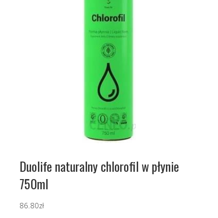
Duolife naturalny chlorofil w płynie
750ml
86.80
zł