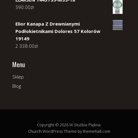
590.00
zł
Elior Kanapa Z Drewnianymi
Podłokietnikami Dolores 57 Kolorów
19149
2 338.00
zł
Menu
Sklep
Blog
Copyright © 2026 W Służbie Piękna.
Church
WordPress Theme by themehall.com