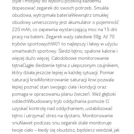
style i motywy do wyboru pozwolą każdemu
dopasować zegarek do swoich potrzeb. Smukła
obudowa, wytrzymała bateriaWewnątrz smukłej
obudowy umieszczony jest akumulator o pojemność
220 mAh, co zapewnia wystarczającą moc na 15 dni
pracy na baterii. Zegarek waży zaledwie 38g. Aż 70
trybów sportowychW01 to najlepszy i łatwy w użyciu
smartwatch sportowy. Śledzi tętno, spalone kalorie i
więcej dużo więcej. Całodobowe monitorowanie
tętnaCiągłe śledzenie tętna z ulepszonym czujnikiem,
który działa jeszcze lepiej w każdej sytuacji. Pomiar
saturacji krwiMonitorowanie saturacji krwi pozwala
lepiej poznać stan swojego ciała i kondycji oraz
pomaga w opracowaniu planu ćwiczeń. Weź głęboki
oddechWbudowany tryb oddychania pomoże Ci
uzyskać kontrolę nad oddychaniem, ustabilizować
tętno i utrzymać stres na dystans. Monitorowanie
snuNawet podczas snu zegarek stale monitoruje
twoje ciało – kiedy się obudzisz, będziesz wiedział, jak