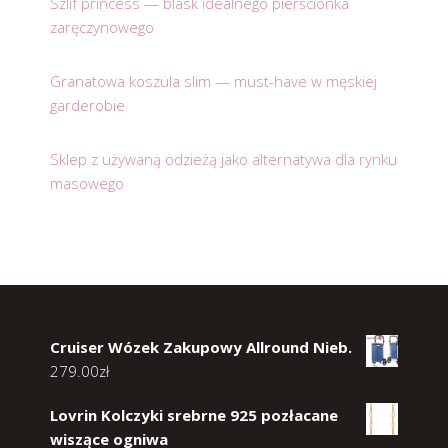
Szlif princess — blask idealnego pierścionka
zaręczynowego
Granatowa koszula slim — must-have w męskiej
garderobie
Sklep z używaną odzieżą jako alternatywa dla rynku
masowego
Cruiser Wózek Zakupowy Allround Nieb.
279.00
zł
Lovrin Kolczyki srebrne 925 pozłacane
wiszące ogniwa