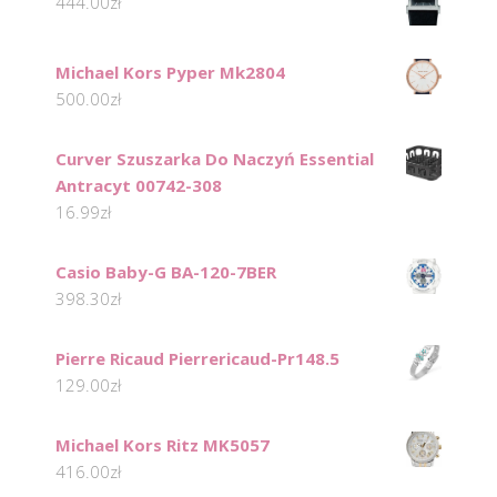
444.00
zł
Michael Kors Pyper Mk2804
500.00
zł
Curver Szuszarka Do Naczyń Essential
Antracyt 00742-308
16.99
zł
Casio Baby-G BA-120-7BER
398.30
zł
Pierre Ricaud Pierrericaud-Pr148.5
129.00
zł
Michael Kors Ritz MK5057
416.00
zł