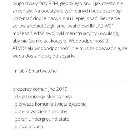
długo trwały fazy REM, głębokiego snu i jak często się
zmieniały. Na podstawie tych danych będziesz mógł
utrzymać dobre nawyki snu i lepiej spać. Śledzenie
zdrowia kobietDzięki smartwatchowi IMILAB W01
możesz śledzić swój cykl menstruacyjny i owulację,
aby nic Cię nie zaskoczyło. Wodoodporność 3
ATMDzięki wodoodporności nie musisz obawiać się, że
woda dostanie się do zegarka.
Imilab / Smartwatche
prezenty komunijne 2019
, chrystianizacja skandynawii
, pierwsza komunia święta życzenia
, butelkowa zieleń ozdoby
, polish underground state
, dusza a duch