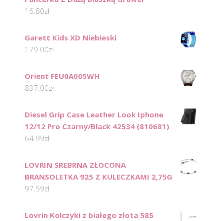
16.80
zł
Garett Kids XD Niebieski
179.00
zł
Orient FEU0A005WH
837.00
zł
Diesel Grip Case Leather Look Iphone
12/12 Pro Czarny/Black 42534 (810681)
64.99
zł
LOVRIN SREBRNA ZŁOCONA
BRANSOLETKA 925 Z KULECZKAMI 2,75G
97.59
zł
Lovrin Kolczyki z białego złota 585