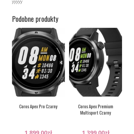
yyyyy
Podobne produkty
Coros Apex Pro Czarny
Coros Apex Premium
Multisport Czarny
1 899.00
zł
1 399.00
zł