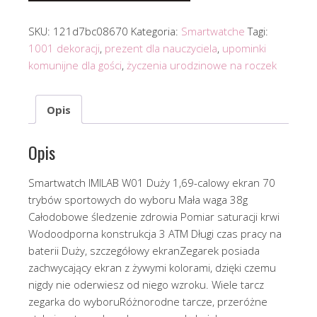
SKU:
121d7bc08670
Kategoria:
Smartwatche
Tagi:
1001 dekoracji
,
prezent dla nauczyciela
,
upominki
komunijne dla gości
,
życzenia urodzinowe na roczek
Opis
Opis
Smartwatch IMILAB W01 Duży 1,69-calowy ekran 70
trybów sportowych do wyboru Mała waga 38g
Całodobowe śledzenie zdrowia Pomiar saturacji krwi
Wodoodporna konstrukcja 3 ATM Długi czas pracy na
baterii Duży, szczegółowy ekranZegarek posiada
zachwycający ekran z żywymi kolorami, dzięki czemu
nigdy nie oderwiesz od niego wzroku. Wiele tarcz
zegarka do wyboruRóżnorodne tarcze, przeróżne