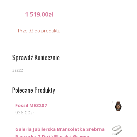
1 519.00
zł
Przejdź do produktu
Sprawdź Koniecznie
zzzzz
Polecane Produkty
Fossil ME3207
936.00
zł
Galeria Jubilerska Bransoletka Srebrna
Pancerka Z Dużą Blaszką Grawer