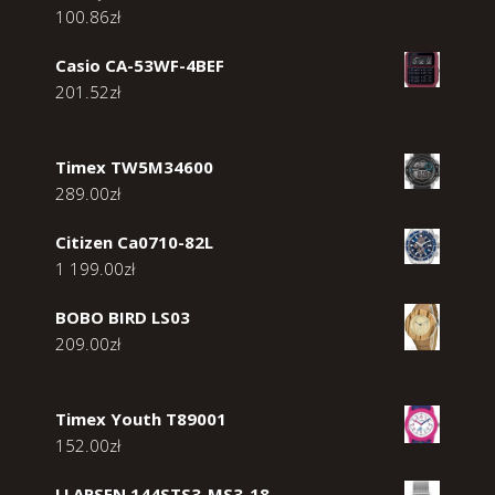
100.86
zł
Casio CA-53WF-4BEF
201.52
zł
Timex TW5M34600
289.00
zł
Citizen Ca0710-82L
1 199.00
zł
BOBO BIRD LS03
209.00
zł
Timex Youth T89001
152.00
zł
LLARSEN 144STS3-MS3-18