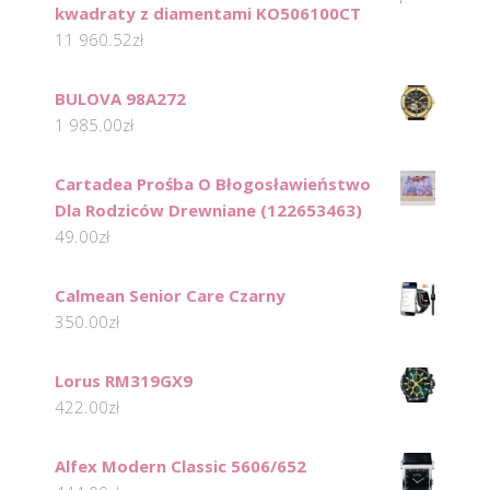
kwadraty z diamentami KO506100CT
11 960.52
zł
BULOVA 98A272
1 985.00
zł
Cartadea Prośba O Błogosławieństwo
Dla Rodziców Drewniane (122653463)
49.00
zł
Calmean Senior Care Czarny
350.00
zł
Lorus RM319GX9
422.00
zł
Alfex Modern Classic 5606/652