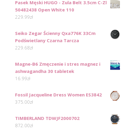
Pasek Męski HUGO - Zula Belt 3.5cm C-Zl
50482438 Open White 110
229.99
zł
Seiko Zegar Ścienny Qxa776K 33Cm
Podświetlany Czarna Tarcza
229.68
zł
Magne-B6 Zmęczenie i stres magnez i
ashwagandha 30 tabletek
16.99
zł
Fossil Jacqueline Dress Women ES3842
375.00
zł
TIMBERLAND TDWJF2000702
872.00
zł