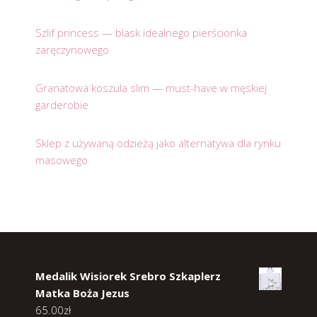
Szlif princess — blask idealnego pierścionka
zaręczynowego
Granatowa koszula slim — must-have w męskiej
garderobie
Sklep z używaną odzieżą jako alternatywa dla rynku
masowego
Medalik Wisiorek Srebro Szkaplerz
Matka Boża Jezus
65.00
zł