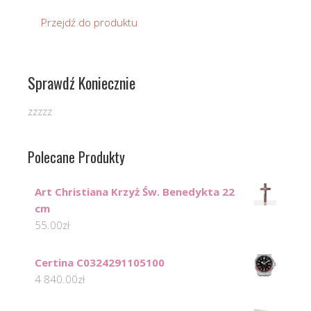
Przejdź do produktu
Sprawdź Koniecznie
zzzzz
Polecane Produkty
Art Christiana Krzyż Św. Benedykta 22
cm
55.00
zł
Certina C0324291105100
4 840.00
zł