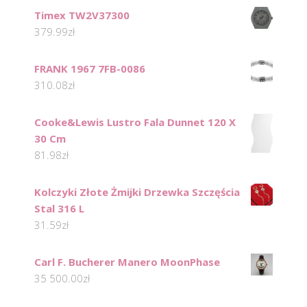
Timex TW2V37300
379.99
zł
FRANK 1967 7FB-0086
310.08
zł
Cooke&Lewis Lustro Fala Dunnet 120 X
30 Cm
81.98
zł
Kolczyki Złote Żmijki Drzewka Szczęścia
Stal 316 L
31.59
zł
Carl F. Bucherer Manero MoonPhase
35 500.00
zł