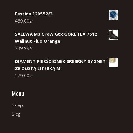
Festina F20552/3
469.00
zł
SALEWA Ms Crow Gtx GORE TEX 7512
Wallnut Fluo Orange
739.99
zł
DIAMENT PIERŚCIONEK SREBRNY SYGNET
ZE ZŁOTĄ LITERKĄ M
129.00
zł
Menu
Sklep
Blog