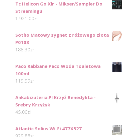
Tc Helicon Go Xlr - Mikser/Sampler Do
Streamingu
1 921.00
zł
Sotho Matowy sygnet z różowego złota
P0103
188.30
zł
Paco Rabbane Paco Woda Toaletowa
100ml
119.99
zł
Ankabizuteria.Pl Krzyż Benedykta -
Srebry Krzyżyk
45.00
zł
Atlantic Solius Wi-Fi 477X527
929.88
zł