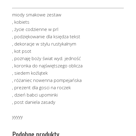
miody smakowe zestaw
, kobiets
, życie codzienne w prl
, podziękowanie dla księdza tekst
, dekoracje w stylu rustykalnym
, kot psot
, poznaję boży świat wyd. jedność
, koronka do najświętszego oblicza
, siedem koźlątek
, różaniec nowenna pompejańska
, prezent dla gosci na roczek
, dzień babci upominki
, post daniela zasady
yyyyy
Podobne produkty