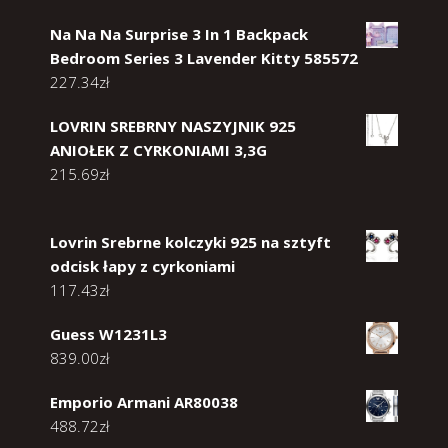
Na Na Na Surprise 3 In 1 Backpack
Bedroom Series 3 Lavender Kitty 585572
227.34
zł
LOVRIN SREBRNY NASZYJNIK 925
ANIOŁEK Z CYRKONIAMI 3,3G
215.69
zł
Lovrin Srebrne kolczyki 925 na sztyft
odcisk łapy z cyrkoniami
117.43
zł
Guess W1231L3
839.00
zł
Emporio Armani AR80038
488.72
zł