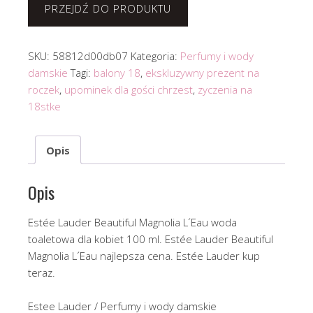
PRZEJDŹ DO PRODUKTU
SKU:
58812d00db07
Kategoria:
Perfumy i wody
damskie
Tagi:
balony 18
,
ekskluzywny prezent na
roczek
,
upominek dla gości chrzest
,
zyczenia na
18stke
Opis
Opis
Estée Lauder Beautiful Magnolia L´Eau woda
toaletowa dla kobiet 100 ml. Estée Lauder Beautiful
Magnolia L´Eau najlepsza cena. Estée Lauder kup
teraz.
Estee Lauder / Perfumy i wody damskie