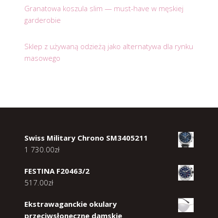
Granatowa koszula slim — must-have w męskiej
garderobie
Sklep z używaną odzieżą jako alternatywa dla rynku
masowego
Swiss Military Chrono SM3405211
1 730.00
zł
FESTINA F20463/2
517.00
zł
Ekstrawaganckie okulary
przeciwsłoneczne damskie