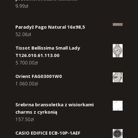
9.99
zł
Paradyż Pago Natural 16x98,5
52.06
zł
Tissot Bellissima Small Lady
T126.010.61.113.00
5 700.00
zł
Orient FAG03001W0
1 060.00
zł
Srebrna bransoletka z wisiorkami
charms z cyrkonią
157.50
zł
CASIO EDIFICE ECB-10P-1AEF