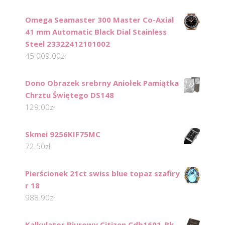
Omega Seamaster 300 Master Co-Axial
41 mm Automatic Black Dial Stainless
Steel 23322412101002
45 009.00
zł
Dono Obrazek srebrny Aniołek Pamiątka
Chrztu Świętego DS148
129.00
zł
Skmei 9256KIF75MC
72.50
zł
Pierścionek 21ct swiss blue topaz szafiry
r 18
988.90
zł
Kalkulator Biurowy Citizen Cdb1601-Bk