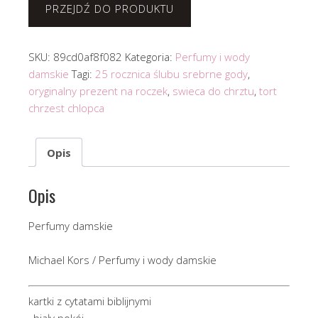
PRZEJDŹ DO PRODUKTU
SKU:
89cd0af8f082
Kategoria:
Perfumy i wody
damskie
Tagi:
25 rocznica ślubu srebrne gody
,
oryginalny prezent na roczek
,
swieca do chrztu
,
tort
chrzest chlopca
Opis
Opis
Perfumy damskie
Michael Kors / Perfumy i wody damskie
kartki z cytatami biblijnymi
, biały pokój