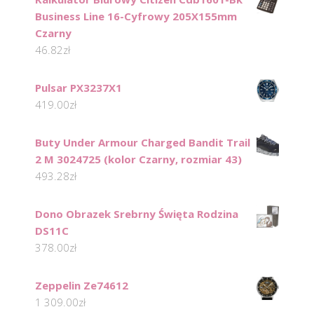
Business Line 16-Cyfrowy 205X155mm
Czarny
46.82
zł
Pulsar PX3237X1
419.00
zł
Buty Under Armour Charged Bandit Trail
2 M 3024725 (kolor Czarny, rozmiar 43)
493.28
zł
Dono Obrazek Srebrny Święta Rodzina
DS11C
378.00
zł
Zeppelin Ze74612
1 309.00
zł