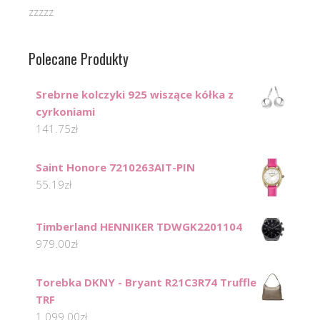
zzzzz
Polecane Produkty
Srebrne kolczyki 925 wiszące kółka z
cyrkoniami
141.75
zł
Saint Honore 7210263AIT-PIN
55.19
zł
Timberland HENNIKER TDWGK2201104
979.00
zł
Torebka DKNY - Bryant R21C3R74 Truffle
TRF
1 099.00
zł