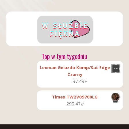
Top w tym tygodniu
Lexman Gniazdo Komp/Sat Edge
Czarny
37.49
zł
Timex TW2V09700LG
299.47
zł