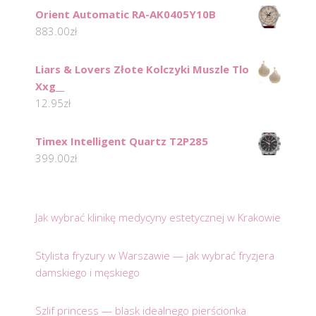
Orient Automatic RA-AK0405Y10B
883.00
zł
Liars & Lovers Złote Kolczyki Muszle Tlo
Xxg__
12.95
zł
Timex Intelligent Quartz T2P285
399.00
zł
Jak wybrać klinikę medycyny estetycznej w Krakowie
Stylista fryzury w Warszawie — jak wybrać fryzjera
damskiego i męskiego
Szlif princess — blask idealnego pierścionka