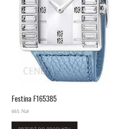
Festina F165385
665.76
zł