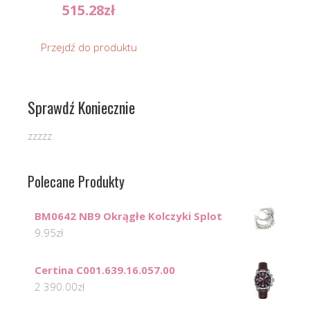
515.28
zł
Przejdź do produktu
Sprawdź Koniecznie
zzzzz
Polecane Produkty
BM0642 NB9 Okrągłe Kolczyki Splot
9.95
zł
Certina C001.639.16.057.00
2 390.00
zł