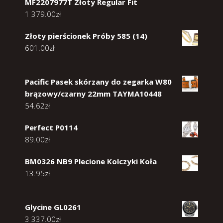
MF2207977T Złoty Regular Fit
1 379.00
zł
Złoty pierścionek Próby 585 (14)
601.00
zł
Pacific Pasek skórzany do zegarka W80
brązowy/czarny 22mm TAYMA10448
54.62
zł
Perfect P0114
89.00
zł
BM0326 NB9 Plecione Kolczyki Koła
13.95
zł
Glycine GL0261
3 337.00
zł