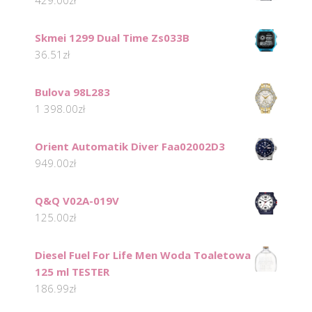
Skmei 1299 Dual Time Zs033B
36.51
zł
Bulova 98L283
1 398.00
zł
Orient Automatik Diver Faa02002D3
949.00
zł
Q&Q V02A-019V
125.00
zł
Diesel Fuel For Life Men Woda Toaletowa
125 ml TESTER
186.99
zł