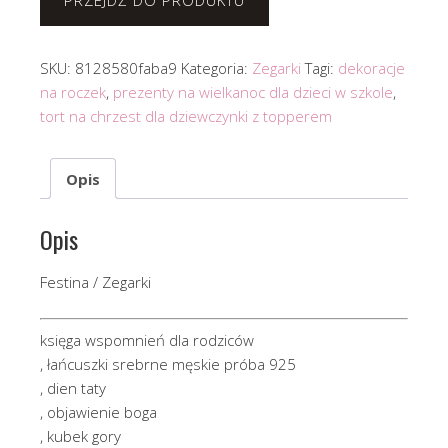
PRZEJDŹ DO PRODUKTU
SKU:
8128580faba9
Kategoria:
Zegarki
Tagi:
dekoracje
na roczek
,
prezenty na wielkanoc dla dzieci w szkole
,
tort na chrzest dla dziewczynki z topperem
Opis
Opis
Festina / Zegarki
księga wspomnień dla rodziców
, łańcuszki srebrne męskie próba 925
, dien taty
, objawienie boga
, kubek gory