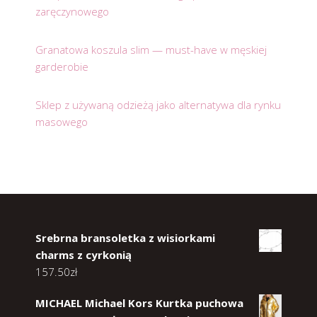
zaręczynowego
Granatowa koszula slim — must-have w męskiej
garderobie
Sklep z używaną odzieżą jako alternatywa dla rynku
masowego
Srebrna bransoletka z wisiorkami
charms z cyrkonią
157.50
zł
MICHAEL Michael Kors Kurtka puchowa