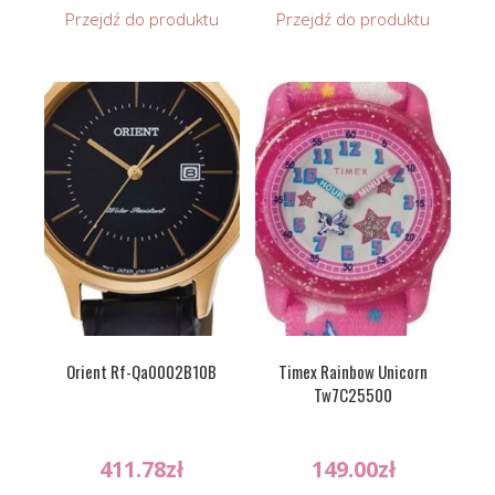
Przejdź do produktu
Przejdź do produktu
Orient Rf-Qa0002B10B
Timex Rainbow Unicorn
Tw7C25500
411.78
zł
149.00
zł