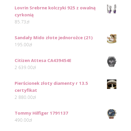
Lovrin Srebrne kolczyki 925 z owalną
cyrkonią
85.73
zł
Sandały Mido złote jednorożce (21)
195.00
zł
Citizen Attesa CA439454E
2 639.00
zł
Pierścionek złoty diamenty r 13.5
certyfikat
2 880.00
zł
Tommy Hilfiger 1791137
490.00
zł