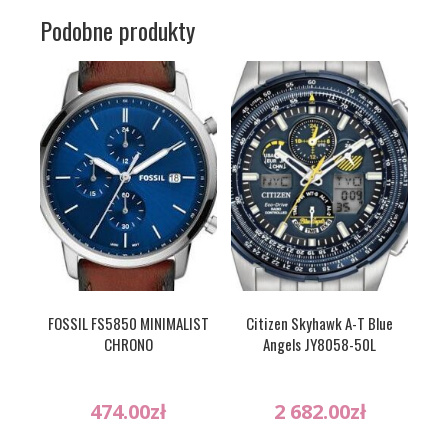
Podobne produkty
FOSSIL FS5850 MINIMALIST
Citizen Skyhawk A-T Blue
CHRONO
Angels JY8058-50L
474.00
zł
2 682.00
zł