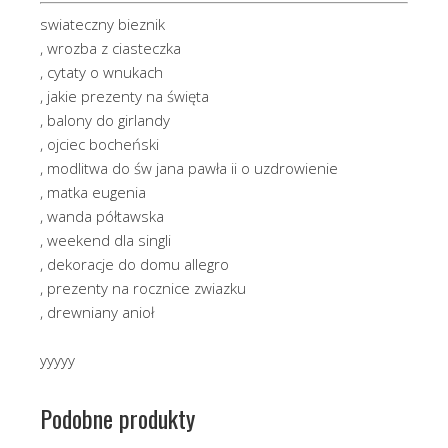
swiateczny bieznik
, wrozba z ciasteczka
, cytaty o wnukach
, jakie prezenty na święta
, balony do girlandy
, ojciec bocheński
, modlitwa do św jana pawła ii o uzdrowienie
, matka eugenia
, wanda półtawska
, weekend dla singli
, dekoracje do domu allegro
, prezenty na rocznice zwiazku
, drewniany anioł
yyyyy
Podobne produkty