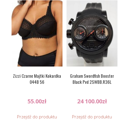
Zizzi Czarne Majtki Kokardka
Graham Swordfish Booster
044B 56
Black Pvd 2SWBB.R36L
55.00
zł
24 100.00
zł
Przejdź do produktu
Przejdź do produktu