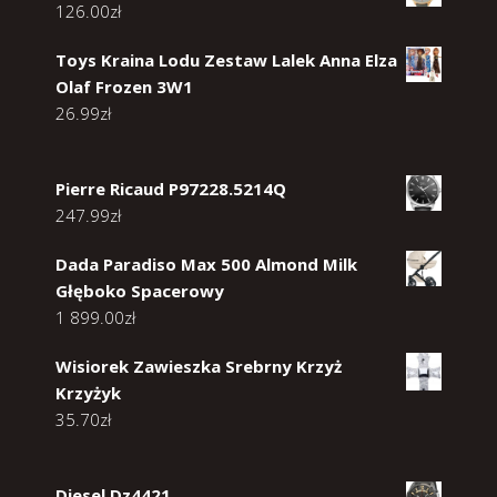
126.00
zł
Toys Kraina Lodu Zestaw Lalek Anna Elza
Olaf Frozen 3W1
26.99
zł
Pierre Ricaud P97228.5214Q
247.99
zł
Dada Paradiso Max 500 Almond Milk
Głęboko Spacerowy
1 899.00
zł
Wisiorek Zawieszka Srebrny Krzyż
Krzyżyk
35.70
zł
Diesel Dz4421