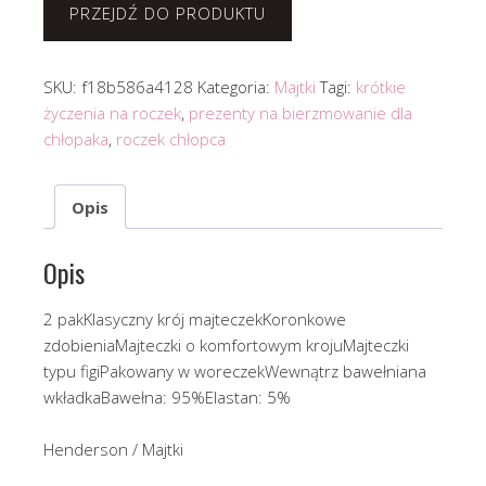
PRZEJDŹ DO PRODUKTU
SKU:
f18b586a4128
Kategoria:
Majtki
Tagi:
krótkie
życzenia na roczek
,
prezenty na bierzmowanie dla
chłopaka
,
roczek chłopca
Opis
Opis
2 pakKlasyczny krój majteczekKoronkowe
zdobieniaMajteczki o komfortowym krojuMajteczki
typu figiPakowany w woreczekWewnątrz bawełniana
wkładkaBawełna: 95%Elastan: 5%
Henderson / Majtki