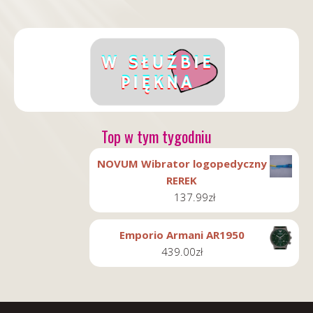
Top w tym tygodniu
NOVUM Wibrator logopedyczny
REREK
137.99
zł
Emporio Armani AR1950
439.00
zł