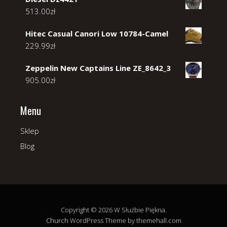
513.00
zł
Hitec Casual Canori Low 10784-Camel
229.99
zł
Zeppelin New Captains Line ZE_8642_3
905.00
zł
Menu
Sklep
Blog
Copyright © 2026 W Służbie Piękna.
Church
WordPress Theme by themehall.com