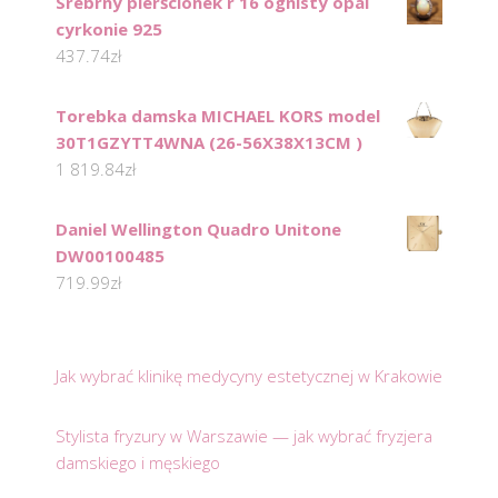
Srebrny pierścionek r 16 ognisty opal
cyrkonie 925
437.74
zł
Torebka damska MICHAEL KORS model
30T1GZYTT4WNA (26-56X38X13CM )
1 819.84
zł
Daniel Wellington Quadro Unitone
DW00100485
719.99
zł
Jak wybrać klinikę medycyny estetycznej w Krakowie
Stylista fryzury w Warszawie — jak wybrać fryzjera
damskiego i męskiego