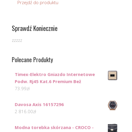
Przejdź do produktu
Sprawdź Koniecznie
zzzzz
Polecane Produkty
Timex-Elektro Gniazdo Internetowe
Podw. Rj45 Kat.6 Premium Beż
73.99
zł
Davosa Axis 16157296
2 816.00
zł
Modna torebka skórzana - CROCO -