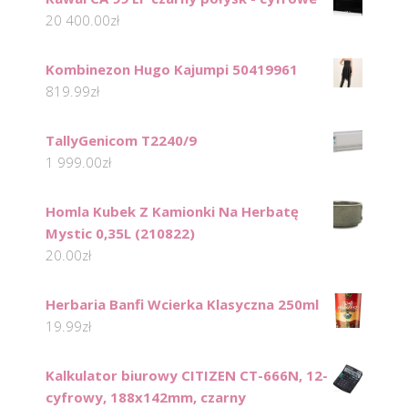
20 400.00
zł
Kombinezon Hugo Kajumpi 50419961
819.99
zł
TallyGenicom T2240/9
1 999.00
zł
Homla Kubek Z Kamionki Na Herbatę
Mystic 0,35L (210822)
20.00
zł
Herbaria Banfi Wcierka Klasyczna 250ml
19.99
zł
Kalkulator biurowy CITIZEN CT-666N, 12-
cyfrowy, 188x142mm, czarny