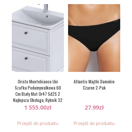
Oristo Montebianco Uni
Atlantic Majtki Damskie
Szafka Podumywalkowa 60
Czarne 2-Pak
Cm Biały Mat Or47 Sd2S 2
Najlepsza Obsługa, Rybnik 32
227 41 31 23078161
1 555.00
zł
27.99
zł
Przejdź do produktu
Przejdź do produktu