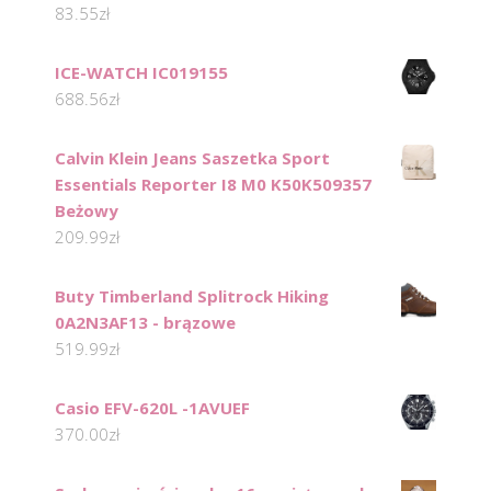
83.55
zł
ICE-WATCH IC019155
688.56
zł
Calvin Klein Jeans Saszetka Sport
Essentials Reporter I8 M0 K50K509357
Beżowy
209.99
zł
Buty Timberland Splitrock Hiking
0A2N3AF13 - brązowe
519.99
zł
Casio EFV-620L -1AVUEF
370.00
zł