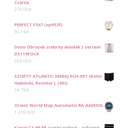
Czarna
276.00
zł
PERFECT F347 (zp953f)
92.14
zł
Dono Obrazek srebrny Aniołek z sercem
DS119FOCR
264.00
zł
SZORTY ATLANTIC EMBAJ ECH-001 (Kolor
niebieski, Rozmiar L (40))
24.78
zł
Orient World Map Automatic RA-AA0E03L
1 259.00
zł
Kawai CA 99 EP czarny połysk - cyfrowe