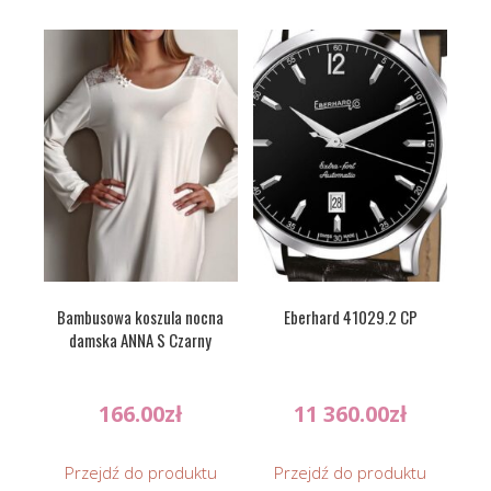
Bambusowa koszula nocna
Eberhard 41029.2 CP
damska ANNA S Czarny
166.00
zł
11 360.00
zł
Przejdź do produktu
Przejdź do produktu