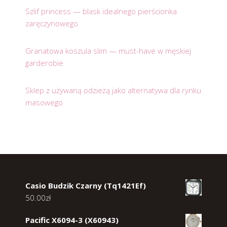
Szlif princess — blask idealnego pierścionka
zaręczynowego
Granatowa koszula slim — must-have w męskiej
garderobie
Sklep z używaną odzieżą jako alternatywa dla rynku
masowego
Casio Budzik Czarny (Tq1421Ef)
50.00
zł
Pacific X6094-3 (X60943)