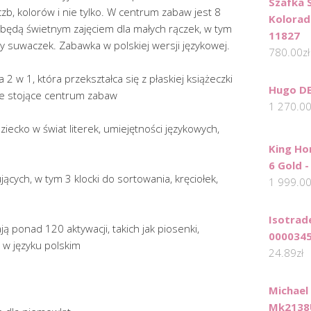
Szafka 
czb, kolorów i nie tylko. W centrum zabaw jest 8
Kolorad
 będą świetnym zajęciem dla małych rączek, w tym
11827
czy suwaczek. Zabawka w polskiej wersji językowej.
780.00
zł
2 w 1, która przekształca się z płaskiej książeczki
Hugo DE
ie stojące centrum zabaw
1 270.0
iecko w świat literek, umiejętności językowych,
King Ho
6 Gold -
jących, w tym 3 klocki do sortowania, kręciołek,
1 999.0
Isotrad
ą ponad 120 aktywacji, takich jak piosenki,
000034
 w języku polskim
24.89
zł
Michael
Mk2138U