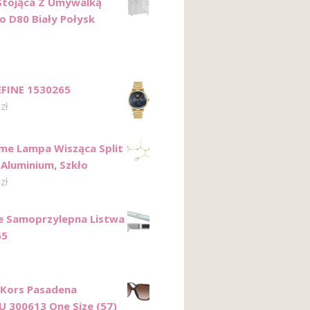
Stojąca Z Umywalką
o D80 Biały Połysk
FINE 1530265
0
zł
me Lampa Wisząca Split
 Aluminium, Szkło
0
zł
e Samoprzylepna Listwa
55
 Kors Pasadena
 300613 One Size (57)