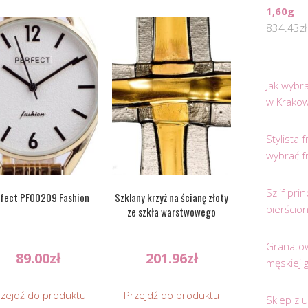
1,60g
834.43
zł
Jak wybr
w Krakow
Stylista
wybrać f
Szlif pr
fect PF00209 Fashion
Szklany krzyż na ścianę złoty
pierścio
ze szkła warstwowego
Granatow
89.00
zł
201.96
zł
męskiej 
rzejdź do produktu
Przejdź do produktu
Sklep z 