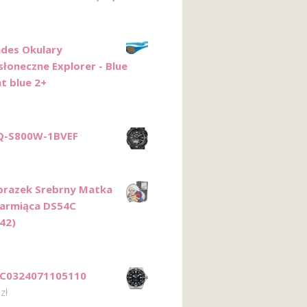
ades Okulary
słoneczne Explorer - Blue
t blue 2+
AQ-S800W-1BVEF
razek Srebrny Matka
armiąca DS54C
42)
 C0324071105110
0
zł