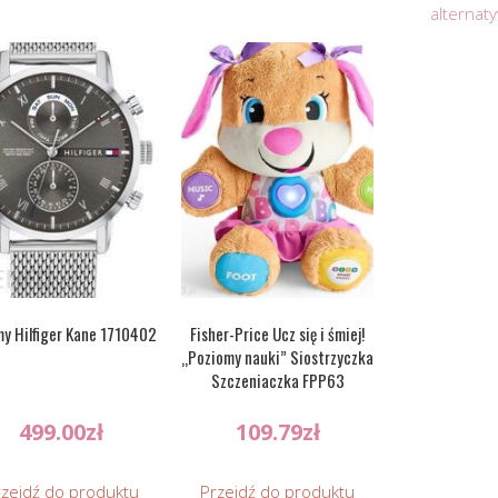
alternat
y Hilfiger Kane 1710402
Fisher-Price Ucz się i śmiej!
„Poziomy nauki” Siostrzyczka
Szczeniaczka FPP63
499.00
zł
109.79
zł
rzejdź do produktu
Przejdź do produktu