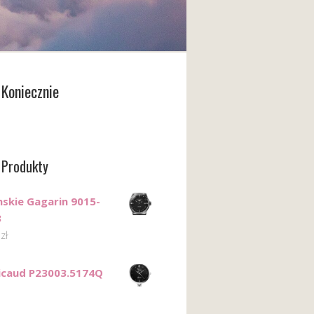
Koniecznie
 Produkty
skie Gagarin 9015-
3
0
zł
Ricaud P23003.5174Q