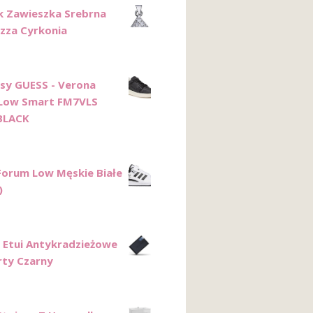
k Zawieszka Srebrna
izza Cyrkonia
sy GUESS - Verona
 Low Smart FM7VLS
BLACK
Forum Low Męskie Białe
)
k Etui Antykradzieżowe
rty Czarny