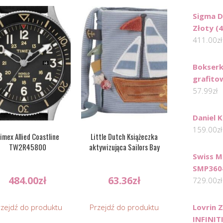
Sigma D
Złoty (
411.00
zł
Bokserk
grafito
57.99
zł
Daniel K
159.00
zł
imex Allied Coastline
Little Dutch Książeczka
TW2R45800
aktywizująca Sailors Bay
Swiss M
SMP360
484.00
zł
63.36
zł
729.00
zł
rzejdź do produktu
Przejdź do produktu
Lovrin Z
INFINIT