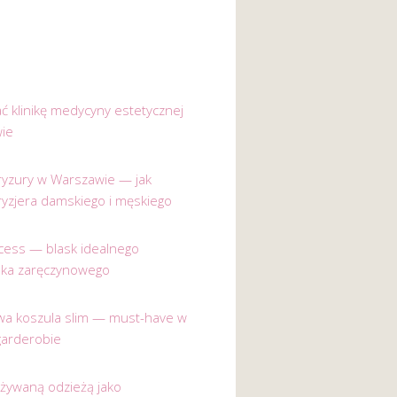
ać klinikę medycyny estetycznej
ie
 fryzury w Warszawie — jak
ryzjera damskiego i męskiego
incess — blask idealnego
nka zaręczynowego
a koszula slim — must-have w
garderobie
używaną odzieżą jako