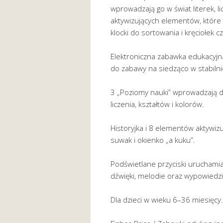
wprowadzają go w świat literek, li
aktywizujących elementów, które
klocki do sortowania i kręciołek 
Elektroniczna zabawka edukacyjna 
do zabawy na siedząco w stabiln
3 „Poziomy nauki” wprowadzają dz
liczenia, kształtów i kolorów.
Historyjka i 8 elementów aktywizu
suwak i okienko „a kuku”.
Podświetlane przyciski uruchamiaj
dźwięki, melodie oraz wypowiedzi
Dla dzieci w wieku 6–36 miesięcy.