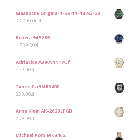
Glashutte Original 1-39-11-13-83-33
33 909.00
zł
Bulova 96B285
1 739.00
zł
Adriatica A38081113Qf
869.00
zł
Timex Tw5M03400
239.00
zł
Anne Klein AK-2620LPGB
269.00
zł
Michael Kors MK3402