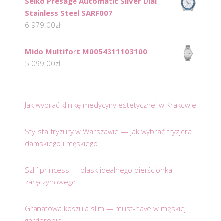
Seiko Presage Automatic Silver Dial
Stainless Steel SARF007
6 979.00
zł
Mido Multifort M0054311103100
5 099.00
zł
Jak wybrać klinikę medycyny estetycznej w Krakowie
Stylista fryzury w Warszawie — jak wybrać fryzjera
damskiego i męskiego
Szlif princess — blask idealnego pierścionka
zaręczynowego
Granatowa koszula slim — must-have w męskiej
garderobie