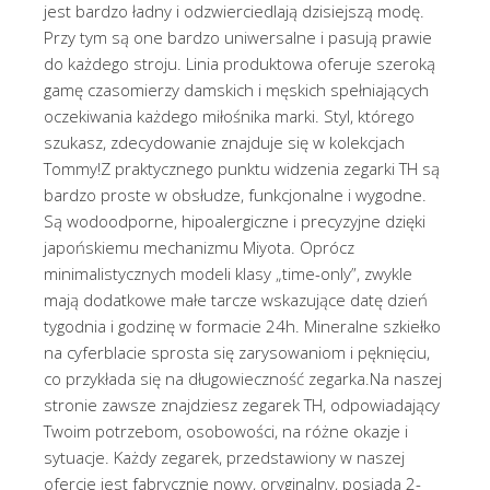
jest bardzo ładny i odzwierciedlają dzisiejszą modę.
Przy tym są one bardzo uniwersalne i pasują prawie
do każdego stroju. Linia produktowa oferuje szeroką
gamę czasomierzy damskich i męskich spełniających
oczekiwania każdego miłośnika marki. Styl, którego
szukasz, zdecydowanie znajduje się w kolekcjach
Tommy!Z praktycznego punktu widzenia zegarki TH są
bardzo proste w obsłudze, funkcjonalne i wygodne.
Są wodoodporne, hipoalergiczne i precyzyjne dzięki
japońskiemu mechanizmu Miyota. Oprócz
minimalistycznych modeli klasy „time-only”, zwykle
mają dodatkowe małe tarcze wskazujące datę dzień
tygodnia i godzinę w formacie 24h. Mineralne szkiełko
na cyferblacie sprosta się zarysowaniom i pęknięciu,
co przykłada się na długowieczność zegarka.Na naszej
stronie zawsze znajdziesz zegarek TH, odpowiadający
Twoim potrzebom, osobowości, na różne okazje i
sytuacje. Każdy zegarek, przedstawiony w naszej
ofercie jest fabrycznie nowy, oryginalny, posiada 2-