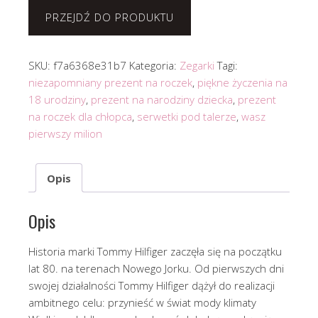
PRZEJDŹ DO PRODUKTU
SKU:
f7a6368e31b7
Kategoria:
Zegarki
Tagi:
niezapomniany prezent na roczek
,
piękne życzenia na
18 urodziny
,
prezent na narodziny dziecka
,
prezent
na roczek dla chłopca
,
serwetki pod talerze
,
wasz
pierwszy milion
Opis
Opis
Historia marki Tommy Hilfiger zaczęła się na początku
lat 80. na terenach Nowego Jorku. Od pierwszych dni
swojej działalności Tommy Hilfiger dążył do realizacji
ambitnego celu: przynieść w świat mody klimaty