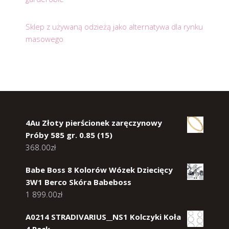
Sklep z używaną odzieżą jako alternatywa dla rynku
masowego
4Au Złoty pierścionek zaręczynowy
Próby 585 gr. 0.85 (15)
368.00
zł
Babe Boss 8 Kolorów Wózek Dziecięcy
3W1 Berco Skóra Babeboss
1 899.00
zł
A0214 STRADIVARIUS__NS1 Kolczyki Koła