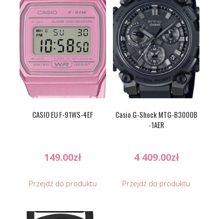
CASIO EU F-91WS-4EF
Casio G-Shock MTG-B3000B
-1AER
149.00
zł
4 409.00
zł
Przejdź do produktu
Przejdź do produktu