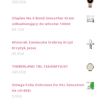
590.00
zł
Olaplex No 6 Bond Smoother Krem
odbudowujący do włosów 100ml
84.10
zł
Wisiorek Zawieszka Srebrny Krzyż
Krzyżyk Jezus
45.00
zł
TIMBERLAND TBL.15645MYG/01
349.00
zł
Omega Folia Ochronna Do Htc Sensation
Xe (41458)
9.00
zł