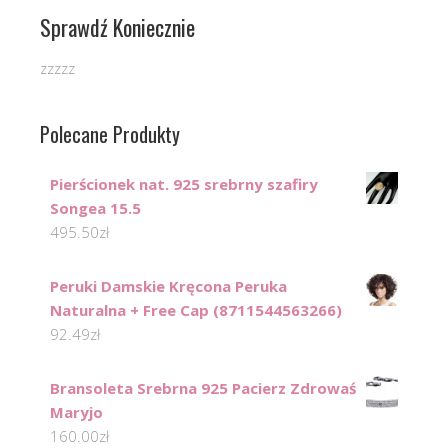
Sprawdź Koniecznie
zzzzz
Polecane Produkty
Pierścionek nat. 925 srebrny szafiry
Songea 15.5
495.50
zł
Peruki Damskie Kręcona Peruka
Naturalna + Free Cap (8711544563266)
92.49
zł
Bransoleta Srebrna 925 Pacierz Zdrowaś
Maryjo
160.00
zł