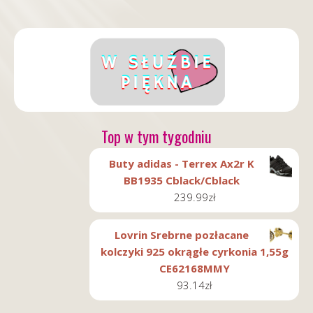
Top w tym tygodniu
Buty adidas - Terrex Ax2r K
BB1935 Cblack/Cblack
239.99
zł
Lovrin Srebrne pozłacane
kolczyki 925 okrągłe cyrkonia 1,55g
CE62168MMY
93.14
zł