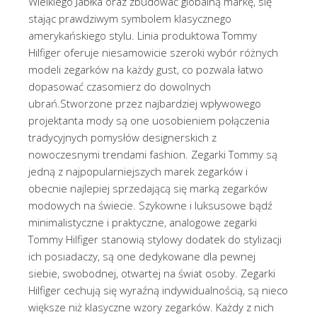
Wielkiego Jabłka oraz zbudować globalną markę, się
stając prawdziwym symbolem klasycznego
amerykańskiego stylu. Linia produktowa Tommy
Hilfiger oferuje niesamowicie szeroki wybór różnych
modeli zegarków na każdy gust, co pozwala łatwo
dopasować czasomierz do dowolnych
ubrań.Stworzone przez najbardziej wpływowego
projektanta mody są one uosobieniem połączenia
tradycyjnych pomysłów designerskich z
nowoczesnymi trendami fashion. Zegarki Tommy są
jedną z najpopularniejszych marek zegarków i
obecnie najlepiej sprzedającą się marką zegarków
modowych na świecie. Szykowne i luksusowe bądź
minimalistyczne i praktyczne, analogowe zegarki
Tommy Hilfiger stanowią stylowy dodatek do stylizacji
ich posiadaczy, są one dedykowane dla pewnej
siebie, swobodnej, otwartej na świat osoby. Zegarki
Hilfiger cechują się wyraźną indywidualnością, są nieco
większe niż klasyczne wzory zegarków. Każdy z nich