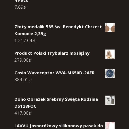
4 Pack
7.69
zł
Złoty medalik 585 św. Benedykt Chrzest
Komunie 2,39g
1 217.04
zł
Produkt Polski Trybularz mosiężny
279.00
zł
Casio Waveceptor WVA-M650D-2AER
884.01
zł
Dono Obrazek Srebrny Święta Rodzina
DS128FOC
417.00
zł
LAVVU Jasnoróżowy silikonowy pasek do