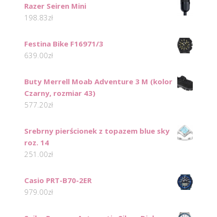
Razer Seiren Mini
198.83
zł
Festina Bike F16971/3
639.00
zł
Buty Merrell Moab Adventure 3 M (kolor
Czarny, rozmiar 43)
577.20
zł
Srebrny pierścionek z topazem blue sky
roz. 14
251.00
zł
Casio PRT-B70-2ER
979.00
zł