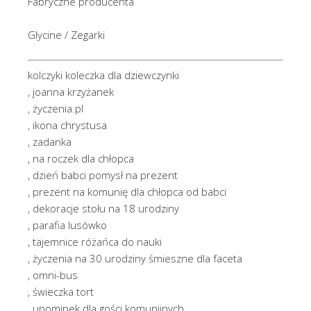
Fabryczne producenta
Glycine / Zegarki
kolczyki koleczka dla dziewczynki
, joanna krzyżanek
, życzenia.pl
, ikona chrystusa
, zadanka
, na roczek dla chłopca
, dzień babci pomysł na prezent
, prezent na komunię dla chłopca od babci
, dekoracje stołu na 18 urodziny
, parafia lusówko
, tajemnice różańca do nauki
, życzenia na 30 urodziny śmieszne dla faceta
, omni-bus
, świeczka tort
, upominek dla gości komunijnych