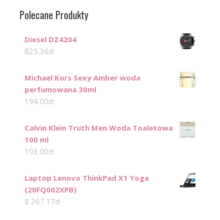
Polecane Produkty
Diesel DZ4204
825.36
zł
Michael Kors Sexy Amber woda
perfumowana 30ml
194.00
zł
Calvin Klein Truth Men Woda Toaletowa
100 ml
103.00
zł
Laptop Lenovo ThinkPad X1 Yoga
(20FQ002XPB)
8 267.17
zł