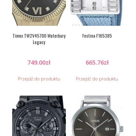
Timex TW2V45700 Waterbury
Festina F165385
Legacy
749.00
zł
665.76
zł
Przejdź do produktu
Przejdź do produktu