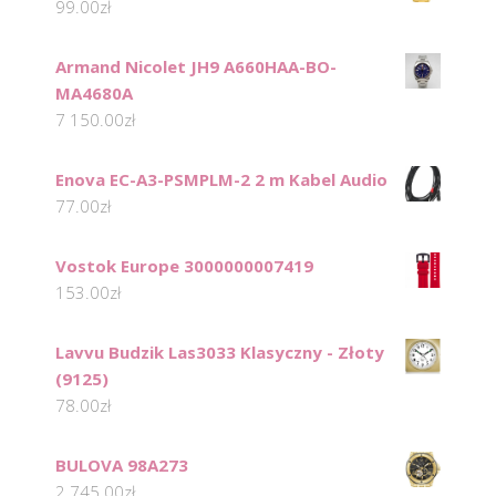
99.00
zł
Armand Nicolet JH9 A660HAA-BO-
MA4680A
7 150.00
zł
Enova EC-A3-PSMPLM-2 2 m Kabel Audio
77.00
zł
Vostok Europe 3000000007419
153.00
zł
Lavvu Budzik Las3033 Klasyczny - Złoty
(9125)
78.00
zł
BULOVA 98A273
2 745.00
zł