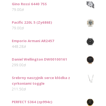
Gino Rossi 6440 7SS
79.00
zł
Pacific 220L 5 (Zy686E)
79.00
zł
Emporio Armani AR2457
448.28
zł
Daniel Wellington DW00100161
299.00
zł
Srebrny naszyjnik serce kłódka z
cyrkoniami toggle
211.50
zł
PERFECT S364 (zp994c)