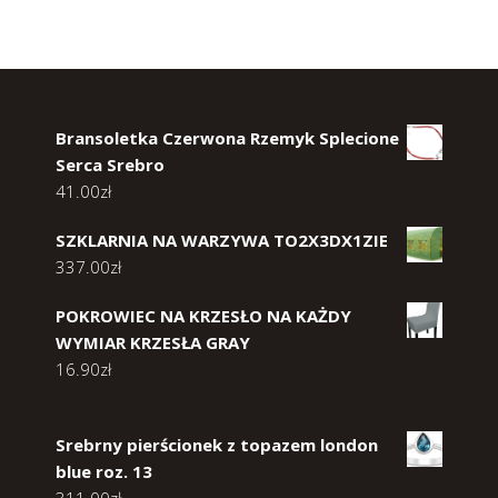
Bransoletka Czerwona Rzemyk Splecione
Serca Srebro
41.00
zł
SZKLARNIA NA WARZYWA TO2X3DX1ZIE
337.00
zł
POKROWIEC NA KRZESŁO NA KAŻDY
WYMIAR KRZESŁA GRAY
16.90
zł
Srebrny pierścionek z topazem london
blue roz. 13