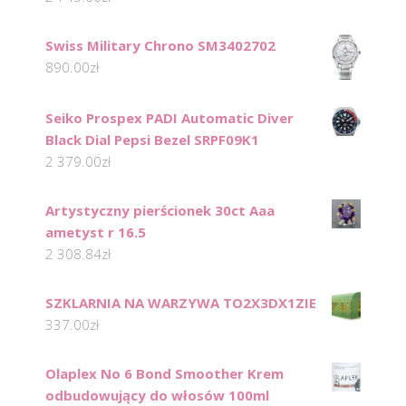
Swiss Military Chrono SM3402702
890.00
zł
Seiko Prospex PADI Automatic Diver
Black Dial Pepsi Bezel SRPF09K1
2 379.00
zł
Artystyczny pierścionek 30ct Aaa
ametyst r 16.5
2 308.84
zł
SZKLARNIA NA WARZYWA TO2X3DX1ZIE
337.00
zł
Olaplex No 6 Bond Smoother Krem
odbudowujący do włosów 100ml