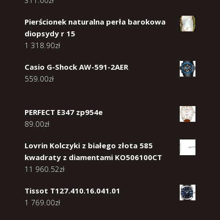
311.00
zł
Pierścionek naturalna perła barokowa
diopsydy r 15
1 318.90
zł
Casio G-Shock AW-591-2AER
559.00
zł
PERFECT E347 zp954e
89.00
zł
Lovrin Kolczyki z białego złota 585
kwadraty z diamentami KO506100CT
11 960.52
zł
Tissot T127.410.16.041.01
1 769.00
zł