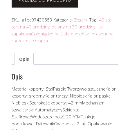
PRZEJDŹ DO PRODUKTU
SKU:
a1ec97430853
Kategoria:
Zegarki
Tagi:
40 ste
tort na 40 urodziny
,
balony na 30 urodziny
,
jak
zapakować pieniądze na ślub
,
panieński
,
prezent na
roczek dla chłopca
Opis
Opis
Materiał koperty: StalPasek: Tworzywo sztuczneKolor
koperty: srebrnyKolor tarczy: NiebieskiKolor paska:
NiebieskiSzerokość koperty: 42 mmMechanizm:
szwajcarski AutomatycznySzkiełko:
SzafiroweWodoszczelność: 20 ATMFunkcje
dodatkowe: DatownikGwarancja: 2 lataOpakowanie: