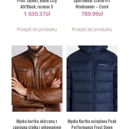
Print Jacket, Black City
Sportswear Storm-FIT
AO/Black, rozmiar S
Windrunner – Czerń
1 030.37
zł
789.99
zł
Przejdź do produktu
Przejdź do produktu
Męska kurtka skórzana z
Męska Kurtka ocieplana Peak
zapinaną stójką i pikowaniem
Performance Frost Down