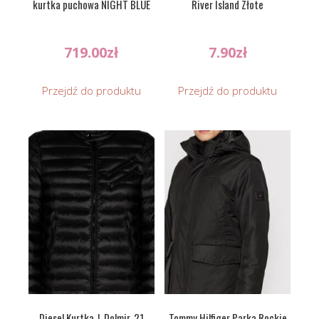
kurtka puchowa NIGHT BLUE
River Island Złote
719.00
zł
7.90
zł
Przejdź do produktu
Przejdź do produktu
Diesel Kurtka J-Dolmir-21
Tommy Hilfiger Parka Rockie