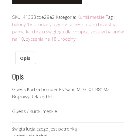
SKU:
41333cde29a2
Kategoria:
Kurtki męskie
Tagi:
balony 18 urodziny
,
czy zostaniesz moja chrzestna
,
pamiątka chrztu świętego dla chłopca
,
zestaw balonów
na 18
,
życzenia na 18 urodziny
Opis
Opis
Guess Kurtka bomber Es Satin M1GL01 R81M2
Brązowy Relaxed Fit
Guess / Kurtki męskie
święta łucja czego jest patronką
, książki dla babci