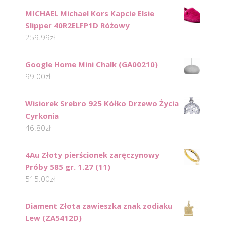
MICHAEL Michael Kors Kapcie Elsie
Slipper 40R2ELFP1D Różowy
259.99
zł
Google Home Mini Chalk (GA00210)
99.00
zł
Wisiorek Srebro 925 Kółko Drzewo Życia
Cyrkonia
46.80
zł
4Au Złoty pierścionek zaręczynowy
Próby 585 gr. 1.27 (11)
515.00
zł
Diament Złota zawieszka znak zodiaku
Lew (ZA5412D)