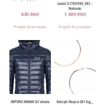
Jacket G77891040_2N3 –
Niebieski
645.90
zł
1 409.99
zł
Przejdź do produktu
Przejdź do produktu
EMPORIO ARMANI EA7 włoska
Kolczyki Obręcze Q61 Xxg__