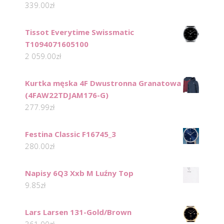
339.00
zł
Tissot Everytime Swissmatic
T1094071605100
2 059.00
zł
Kurtka męska 4F Dwustronna Granatowa
(4FAW22TDJAM176-G)
277.99
zł
Festina Classic F16745_3
280.00
zł
Napisy 6Q3 Xxb M Luźny Top
9.85
zł
Lars Larsen 131-Gold/Brown