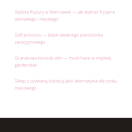
Stylista fryzury w Warszawie — jak wybrać fryzjera
damskiego i męskiego
Szlif princess — blask idealnego pierścionka
zaręczynowego
Granatowa koszula slim — must-have w męskiej
garderobie
Sklep z używaną odzieżą jako alternatywa dla rynku
masowego