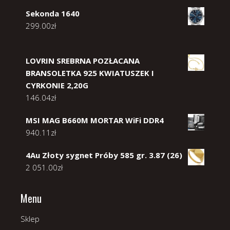
Sekonda 1640
299.00
zł
LOVRIN SREBRNA POZŁACANA
BRANSOLETKA 925 KWIATUSZEK I
CYRKONIE 2,20G
146.04
zł
MSI MAG B660M MORTAR WiFi DDR4
940.11
zł
4Au Złoty sygnet Próby 585 gr. 3.87 (26)
2 051.00
zł
Menu
Sklep