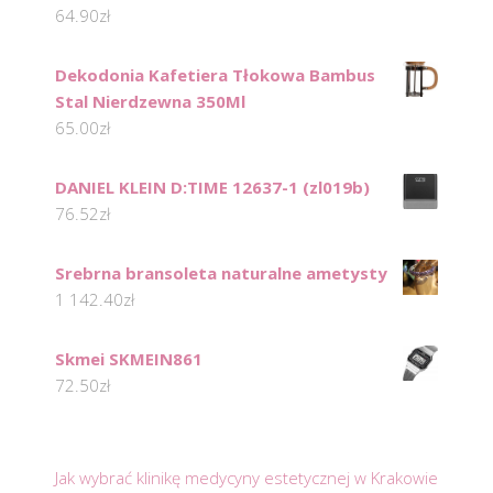
64.90
zł
Dekodonia Kafetiera Tłokowa Bambus
Stal Nierdzewna 350Ml
65.00
zł
DANIEL KLEIN D:TIME 12637-1 (zl019b)
76.52
zł
Srebrna bransoleta naturalne ametysty
1 142.40
zł
Skmei SKMEIN861
72.50
zł
Jak wybrać klinikę medycyny estetycznej w Krakowie