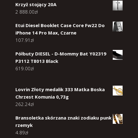
Krzyż stojący 20A
2 888.00
zł
Etui Diesel Booklet Case Core Fw22 Do
iPhone 14 Pro Max, Czarne
107.91
zł
Półbuty DIESEL - D-Mommy Bat Y02319
P3112 T8013 Black
619.00
zł
Lovrin Złoty medalik 333 Matka Boska
Chrzest Komunia 0,73g
262.24
zł
Bransoletka skórzana znaki zodiaku punk
rzemyk
4.89
zł