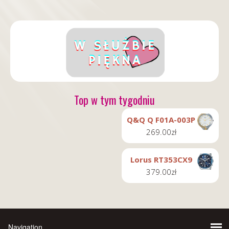
Top w tym tygodniu
Q&Q Q F01A-003P
269.00
zł
Lorus RT353CX9
379.00
zł