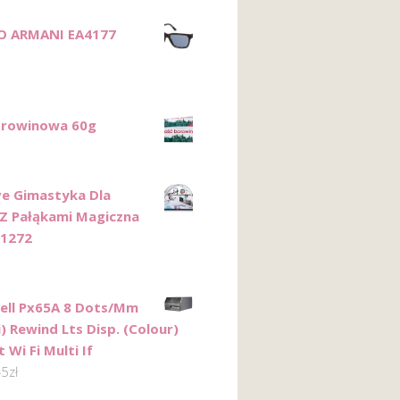
O ARMANI EA4177
orowinowa 60g
ve Gimastyka Dla
Z Pałąkami Magiczna
21272
ll Px65A 8 Dots/Mm
) Rewind Lts Disp. (Colour)
 Wi Fi Multi If
45
zł