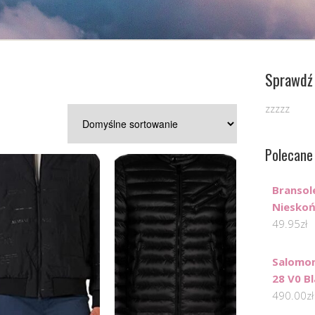
Sprawdź 
zzzzz
Polecane
Bransol
Nieskoń
49.95
zł
Salomo
28 V0 B
490.00
zł