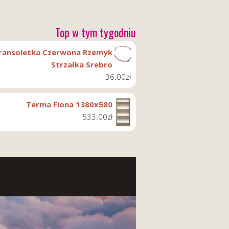
Top w tym tygodniu
ransoletka Czerwona Rzemyk
Strzałka Srebro
36.00
zł
Terma Fiona 1380x580
533.00
zł