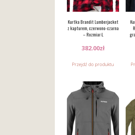
Kurtka Brandit Lumberjacket
Ku
z kapturem, czerwono-czarna
R
– Rozmiar:L
gr
382.00
zł
Przejdź do produktu
P