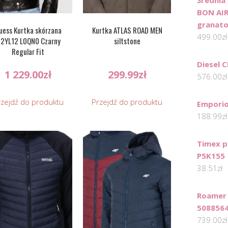
BON AIR
granat
uess Kurtka skórzana
Kurtka ATLAS ROAD MEN
499.00
zł
2YL12 L0QN0 Czarny
siltstone
Regular Fit
Diesel 
1 229.00
zł
299.99
zł
576.00
zł
rzejdź do produktu
Przejdź do produktu
Emporio
188.99
zł
Timex p
P5K155
38.51
zł
Roamer 
508856
739.00
zł