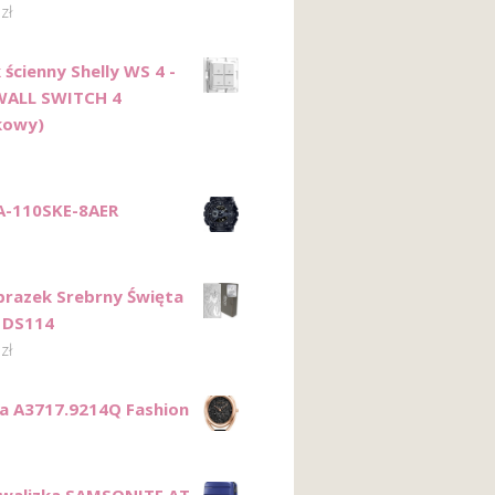
0
zł
 ścienny Shelly WS 4 -
WALL SWITCH 4
kowy)
A-110SKE-8AER
razek Srebrny Święta
 DS114
0
zł
ca A3717.9214Q Fashion
 walizka SAMSONITE AT