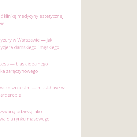
ać klinikę medycyny estetycznej
ie
 fryzury w Warszawie — jak
ryzjera damskiego i męskiego
incess — blask idealnego
nka zaręczynowego
a koszula slim — must-have w
garderobie
używaną odzieżą jako
ywa dla rynku masowego