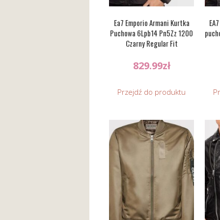
Ea7 Emporio Armani Kurtka
EA7
Puchowa 6Lpb14 Pn5Zz 1200
puch
Czarny Regular Fit
829.99
zł
Przejdź do produktu
P