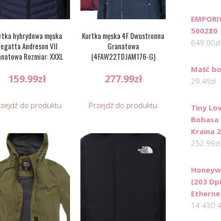
EMPORI
500280
rtka hybrydowa męska
Kurtka męska 4F Dwustronna
649.00
zł
egatta Andreson VII
Granatowa
anatowa Rozmiar: XXXL
(4FAW22TDJAM176-G)
Maść b
159.99
zł
277.99
zł
29.49
zł
rzejdź do produktu
Przejdź do produktu
Tiny Lo
Bobasa 
Kraina 
252.99
zł
Honeywe
(203 Dpi
Ethernet
14 430.