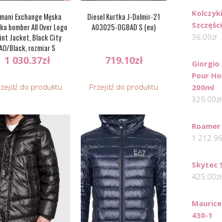
Kolczyk
mani Exchange Męska
Diesel Kurtka J-Dolmir-21
Szczęści
ka bomber All Over Logo
A03025-0GBAD S (eu)
36.09
zł
int Jacket, Black City
AO/Black, rozmiar S
1 030.37
zł
719.10
zł
Giorgio
Pour H
rzejdź do produktu
Przejdź do produktu
200ml
329.00
zł
Roamer
1 212.9
Skytec 
425.00
zł
Maurice
430-1