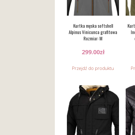
Kurtka męska softshell
Kurt
Alpinus Vinicunca grafitowa
In
Rozmiar: M
299.00
zł
Przejdź do produktu
P