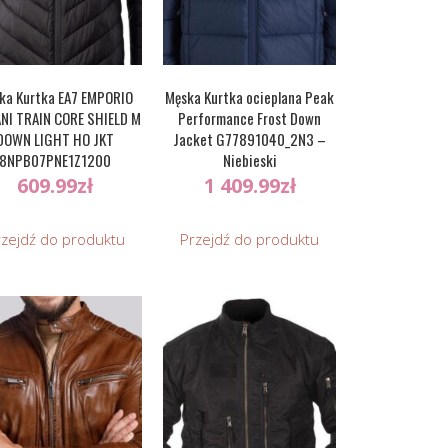
ka Kurtka EA7 EMPORIO
Męska Kurtka ocieplana Peak
NI TRAIN CORE SHIELD M
Performance Frost Down
DOWN LIGHT HO JKT
Jacket G77891040_2N3 –
8NPB07PNE1Z1200
Niebieski
609.99
zł
1 409.99
zł
rzejdź do produktu
Przejdź do produktu