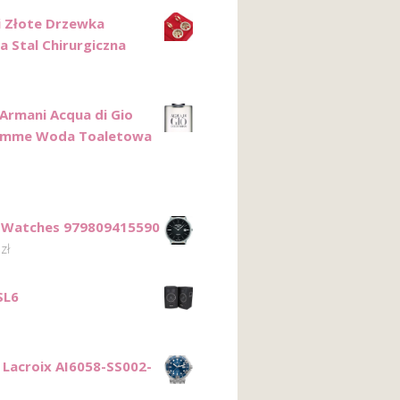
i Złote Drzewka
a Stal Chirurgiczna
 Armani Acqua di Gio
omme Woda Toaletowa
 Watches 979809415590
6
zł
SL6
 Lacroix AI6058-SS002-