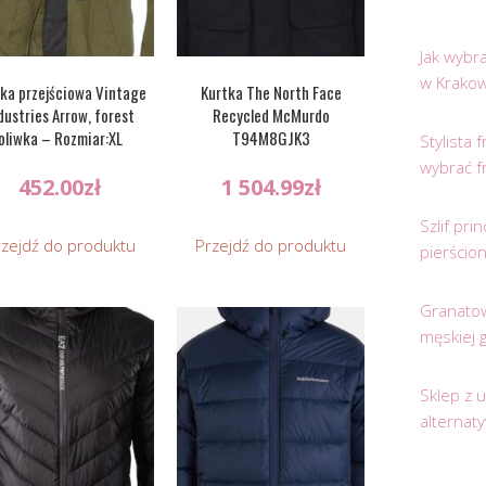
Jak wybr
w Krakow
ka przejściowa Vintage
Kurtka The North Face
dustries Arrow, forest
Recycled McMurdo
oliwka – Rozmiar:XL
T94M8GJK3
Stylista
wybrać f
452.00
zł
1 504.99
zł
Szlif pr
rzejdź do produktu
Przejdź do produktu
pierścio
Granatow
męskiej 
Sklep z 
alternat