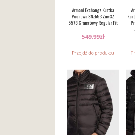
Armani Exchange Kurtka
Ar
Puchowa 8Nzb53 Znw3Z
kurt
5578 Granatowy Regular Fit
Pr
549.99
zł
Przejdź do produktu
P