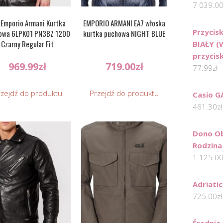
7 039.0
 Emporio Armani Kurtka
EMPORIO ARMANI EA7 włoska
Przycisk
owa 6LPK01 PN3BZ 1200
kurtka puchowa NIGHT BLUE
Czarny Regular Fit
BIAŁY (
przycis
969.99
zł
719.00
zł
77.99
zł
rzejdź do produktu
Przejdź do produktu
Casio G
461.30
zł
Dono Ob
Rodzina
1 125.0
Adriati
725.00
zł
Średnia