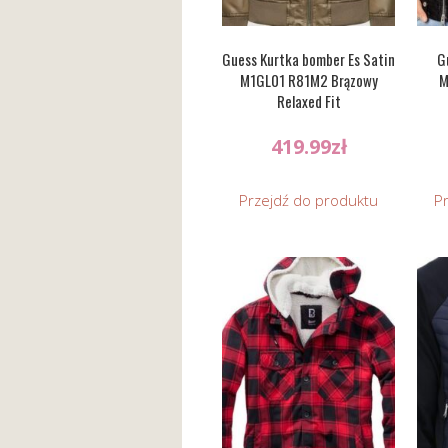
Guess Kurtka bomber Es Satin
G
M1GL01 R81M2 Brązowy
M
Relaxed Fit
419.99
zł
Przejdź do produktu
P