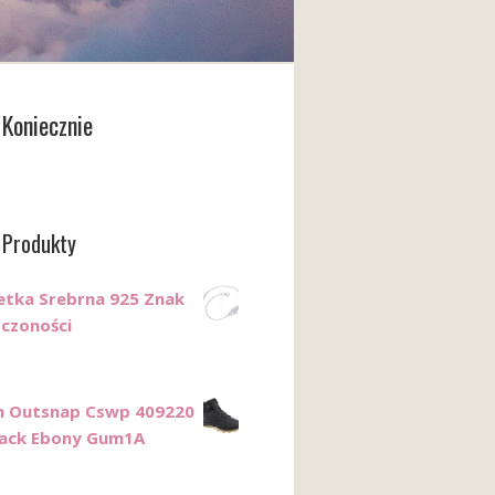
Koniecznie
 Produkty
etka Srebrna 925 Znak
czoności
n Outsnap Cswp 409220
lack Ebony Gum1A