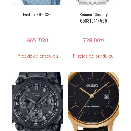
Festina F165385
Roamer Glossary
650810414550
665.76
zł
728.00
zł
Przejdź do produktu
Przejdź do produktu