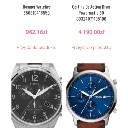
Roamer Watches
Certina Ds Action Diver
650810416550
Powermatic 80
C0324071105100
962.16
zł
4 190.00
zł
Przejdź do produktu
Przejdź do produktu