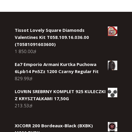
Tissot Lovely Square Diamonds
Valentines Kit T058.109.16.036.00
(T0581091603600)
1 850.00
zł
Ea7 Emporio Armani Kurtka Puchowa
6Lpb14 Pn5Zz 1200 Czarny Regular Fit
829.99
zł
LOVRIN SREBRNY KOMPLET 925 KULECZKI
Z KRYSZTAŁKAMI 17,50G
213.53
zł
XICORR 200 Bordeaux-Black (BXBK)