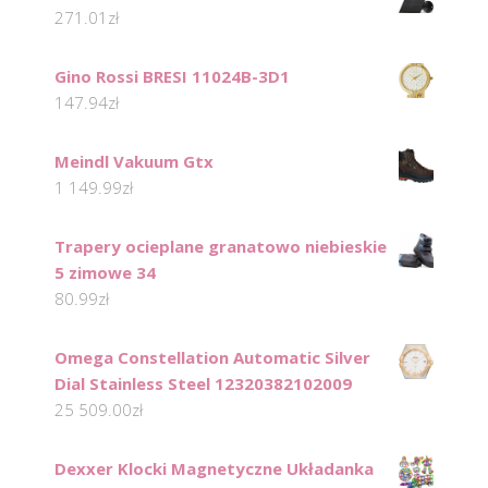
271.01
zł
Gino Rossi BRESI 11024B-3D1
147.94
zł
Meindl Vakuum Gtx
1 149.99
zł
Trapery ocieplane granatowo niebieskie
5 zimowe 34
80.99
zł
Omega Constellation Automatic Silver
Dial Stainless Steel 12320382102009
25 509.00
zł
Dexxer Klocki Magnetyczne Układanka