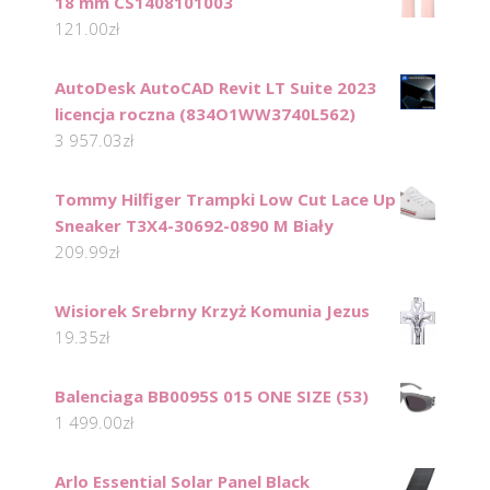
18 mm CS1408101003
121.00
zł
AutoDesk AutoCAD Revit LT Suite 2023
licencja roczna (834O1WW3740L562)
3 957.03
zł
Tommy Hilfiger Trampki Low Cut Lace Up
Sneaker T3X4-30692-0890 M Biały
209.99
zł
Wisiorek Srebrny Krzyż Komunia Jezus
19.35
zł
Balenciaga BB0095S 015 ONE SIZE (53)
1 499.00
zł
Arlo Essential Solar Panel Black