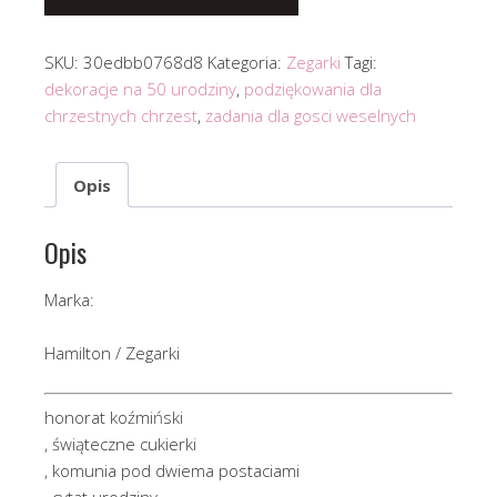
SKU:
30edbb0768d8
Kategoria:
Zegarki
Tagi:
dekoracje na 50 urodziny
,
podziękowania dla
chrzestnych chrzest
,
zadania dla gosci weselnych
Opis
Opis
Marka:
Hamilton / Zegarki
honorat koźmiński
, świąteczne cukierki
, komunia pod dwiema postaciami
, cytat urodziny