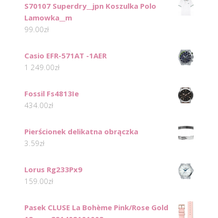
S70107 Superdry__jpn Koszulka Polo
Lamowka__m
99.00
zł
Casio EFR-571AT -1AER
1 249.00
zł
Fossil Fs4813Ie
434.00
zł
Pierścionek delikatna obrączka
3.59
zł
Lorus Rg233Px9
159.00
zł
Pasek CLUSE La Bohème Pink/Rose Gold