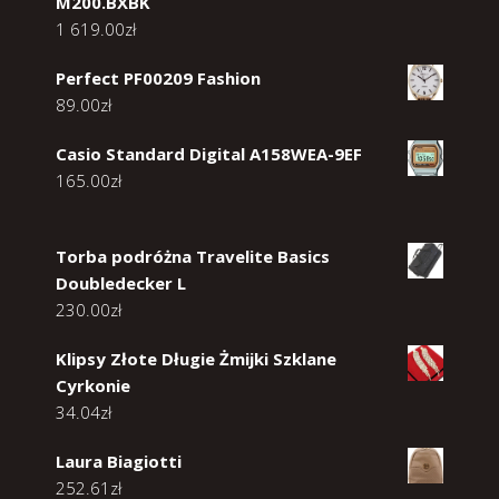
M200.BXBK
1 619.00
zł
Perfect PF00209 Fashion
89.00
zł
Casio Standard Digital A158WEA-9EF
165.00
zł
Torba podróżna Travelite Basics
Doubledecker L
230.00
zł
Klipsy Złote Długie Żmijki Szklane
Cyrkonie
34.04
zł
Laura Biagiotti
252.61
zł