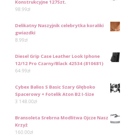
Konstrukcyjne 127Szt.
98.99
zł
Delikatny Naszyjnik celebrytka koraliki
gwiazdki
8.99
zł
Diesel Grip Case Leather Look Iphone
12/12 Pro Czarny/Black 42534 (810681)
64.99
zł
Cybex Balios S Basic Szary Głęboko
Spacerowy + Fotelik Aton B2 I-Size
3 148.00
zł
Bransoleta Srebrna Modlitwa Ojcze Nasz
Krzyż
160.00
zł