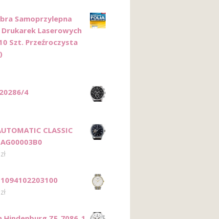
bra Samoprzylepna
o Drukarek Laserowych
10 Szt. Przeźroczysta
)
 20286/4
 AUTOMATIC CLASSIC
FAG00003B0
0
zł
T1094102203100
0
zł
n Hindenburg ZE_7086_1