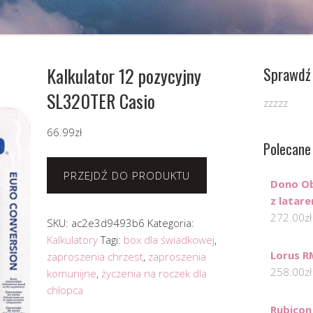
Kalkulator 12 pozycyjny
Sprawdź 
SL320TER Casio
zzzzz
66.99
zł
Polecane
PRZEJDŹ DO PRODUKTU
Dono Ob
z latar
272.00
zł
SKU:
ac2e3d9493b6
Kategoria:
Kalkulatory
Tagi:
box dla świadkowej
,
Lorus 
zaproszenia chrzest
,
zaproszenia
258.00
zł
komunijne
,
życzenia na roczek dla
chłopca
Rubicon