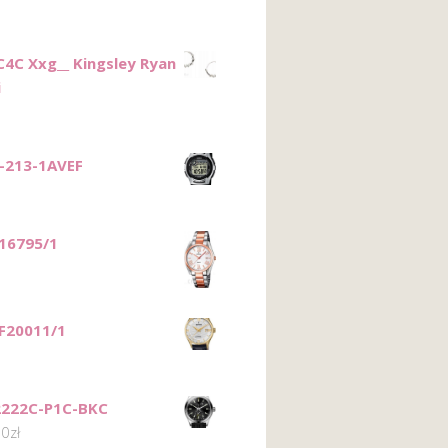
C4C Xxg__ Kingsley Ryan
i
-213-1AVEF
 16795/1
 F20011/1
2222C-P1C-BKC
00
zł