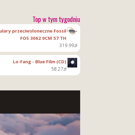
Top w tym tygodniu
ulary przeciwsłoneczne Fossil
FOS 3062 0CM 57 TH
319.99
zł
Lo-Fang - Blue Film (CD)
58.27
zł