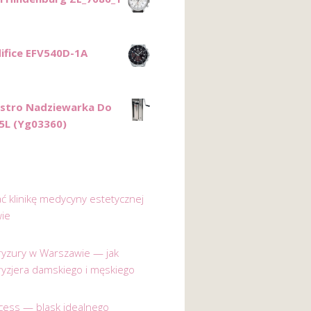
difice EFV540D-1A
stro Nadziewarka Do
 5L (Yg03360)
ać klinikę medycyny estetycznej
ie
 fryzury w Warszawie — jak
ryzjera damskiego i męskiego
incess — blask idealnego