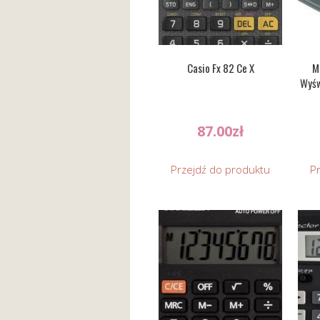
Casio Fx 82 Ce X
M
Wyśw
87.00
zł
Przejdź do produktu
P