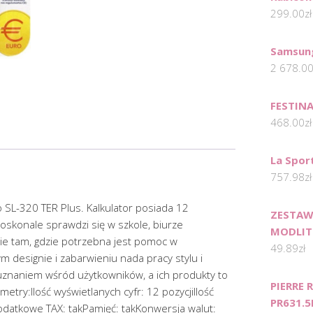
299.00
zł
Samsung
2 678.0
FESTINA
468.00
zł
La Spor
757.98
zł
o SL-320 TER Plus. Kalkulator posiada 12
ZESTAW
Doskonale sprawdzi się w szkole, biurze
MODLIT
ie tam, gdzie potrzebna jest pomoc w
49.89
zł
 designie i zabarwieniu nada pracy stylu i
ę uznaniem wśród użytkowników, a ich produkty to
PIERRE
metry:Ilość wyświetlanych cyfr: 12 pozycjiIlość
PR631.5
 podatkowe TAX: takPamięć: takKonwersja walut: