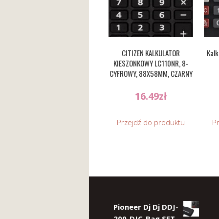
CITIZEN KALKULATOR
Kalk
KIESZONKOWY LC110NR, 8-
CYFROWY, 88X58MM, CZARNY
16.49
zł
Przejdź do produktu
P
Pioneer Dj Dj DDJ-
200-DJC-Bag SET