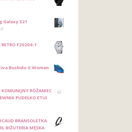
 Galaxy S21
0
zł
 RETRO F20204-1
tiva Bushido II Woman
 KOMUNIJNY RÓŻANIEC
EWNIK PUDEŁKO ETUI
 RICAUD BRANSOLETKA
BL BIŻUTERIA MĘSKA