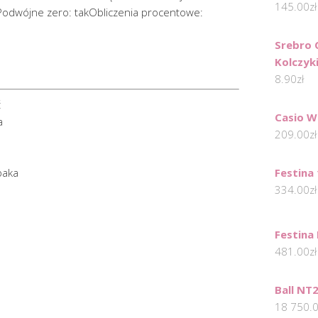
145.00
zł
akPodwójne zero: takObliczenia procentowe:
Srebro 
Kolczyk
8.90
zł
ć
Casio W
a
209.00
zł
paka
Festina
334.00
zł
Festina
481.00
zł
Ball NT
18 750.