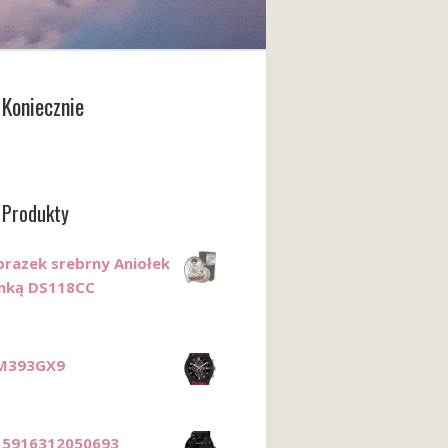
Koniecznie
 Produkty
razek srebrny Aniołek
enką DS118CC
RM393GX9
 5916312050693