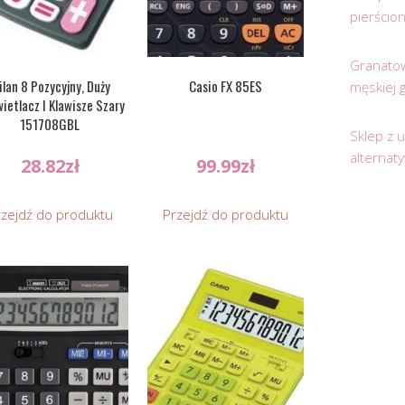
pierścio
Granatow
ilan 8 Pozycyjny, Duży
Casio FX 85ES
męskiej 
ietlacz I Klawisze Szary
151708GBL
Sklep z 
alternat
28.82
zł
99.99
zł
rzejdź do produktu
Przejdź do produktu