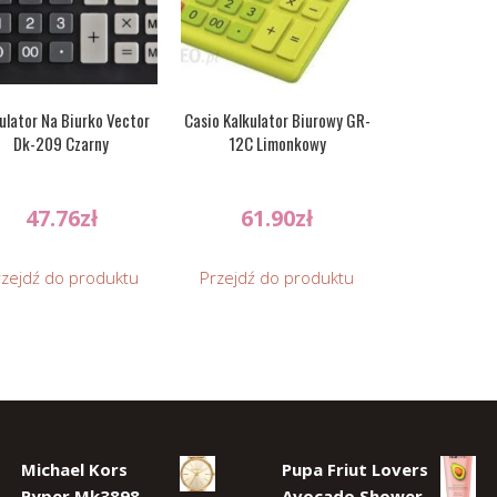
ulator Na Biurko Vector
Casio Kalkulator Biurowy GR-
Dk-209 Czarny
12C Limonkowy
47.76
zł
61.90
zł
rzejdź do produktu
Przejdź do produktu
Michael Kors
Pupa Friut Lovers
Pyper Mk3898
Avocado Shower