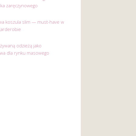
nka zaręczynowego
a koszula slim — must-have w
garderobie
używaną odzieżą jako
ywa dla rynku masowego