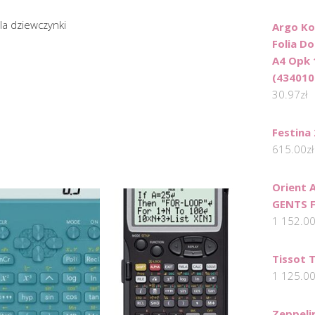
la dziewczynki
Argo Ko
Folia D
A4 Opk 
(434010
30.97
zł
Festina
615.00
zł
Orient
GENTS 
1 152.0
Tissot 
1 125.0
Zeppeli