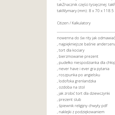
takZnacznik części tysięcznej: t
takWymiary (mm): 8 x 70 x 118.5
Citizen / Kalkulatory
nowenna do św rity jak odmawia
, najpiękniejsze baśnie andersen
, tort dla kociary
, bierzmowanie prezent
, pudełko niespodzianka dla chło
, never have i ever gra pytania
, roszpunka po angielsku
, lodofoka grenlandzka
, ozdoba na stol
, jak zrobić tort dla dziewczynki
, prezent slub
, śpiewnik religijny chwyty pdf
, naklejki z podziękowaniem