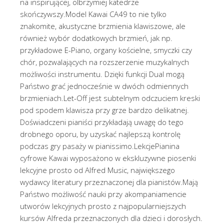
na inspirującej, olbrzymiej katedrze
skończywszy.Model Kawai CA49 to nie tylko
znakomite, akustyczne brzmienia klawiszowe, ale
również wybór dodatkowych brzmień, jak np.
przykładowe E-Piano, organy kościelne, smyczki czy
chór, pozwalających na rozszerzenie muzykalnych
możliwości instrumentu. Dzięki funkcji Dual mogą
Państwo grać jednocześnie w dwóch odmiennych
brzmieniach.Let-Off jest subtelnym odczuciem kreski
pod spodem klawisza przy grze bardzo delikatnej.
Doświadczeni pianiści przykładają uwagę do tego
drobnego oporu, by uzyskać najlepszą kontrolę
podczas gry pasaży w pianissimo.LekcjePianina
cyfrowe Kawai wyposażono w ekskluzywne piosenki
lekcyjne prosto od Alfred Music, największego
wydawcy literatury przeznaczonej dla pianistów.Mają
Państwo możliwość nauki przy akompaniamencie
utworów lekcyjnych prosto z najpopularniejszych
kursów Alfreda przeznaczonych dla dzieci i dorosłych.