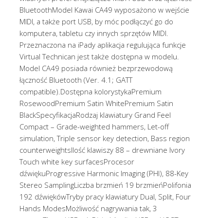
BluetoothModel Kawai CA49 wyposażono w wejście
MIDI, a także port USB, by móc podłączyć go do
komputera, tabletu czy innych sprzętów MIDI.
Przeznaczona na iPady aplikacja regulująca funkcje
Virtual Technican jest także dostępna w modelu.
Model CA49 posiada również bezprzewodową
łączność Bluetooth (Ver. 4.1; GATT
compatible).Dostępna kolorystykaPremium
RosewoodPremium Satin WhitePremium Satin
BlackSpecyfikacjaRodzaj klawiatury Grand Feel
Compact – Grade-weighted hammers, Let-off
simulation, Triple sensor key detection, Bass region
counterweightsIlość klawiszy 88 – drewniane Ivory
Touch white key surfacesProcesor
dźwiękuProgressive Harmonic Imaging (PHI), 88-Key
Stereo SamplingLiczba brzmień 19 brzmieńPolifonia
192 dźwiękówTryby pracy klawiatury Dual, Split, Four
Hands ModesMożliwość nagrywania tak, 3