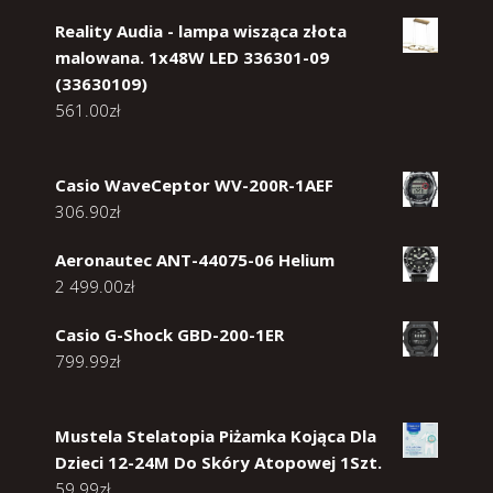
Reality Audia - lampa wisząca złota
malowana. 1x48W LED 336301-09
(33630109)
561.00
zł
Casio WaveCeptor WV-200R-1AEF
306.90
zł
Aeronautec ANT-44075-06 Helium
2 499.00
zł
Casio G-Shock GBD-200-1ER
799.99
zł
Mustela Stelatopia Piżamka Kojąca Dla
Dzieci 12-24M Do Skóry Atopowej 1Szt.
59.99
zł