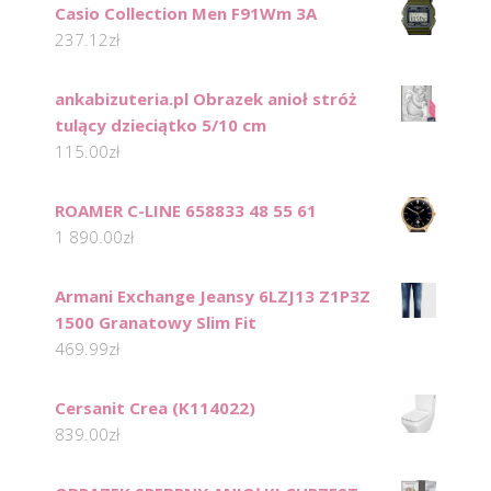
Casio Collection Men F91Wm 3A
237.12
zł
ankabizuteria.pl Obrazek anioł stróż
tulący dzieciątko 5/10 cm
115.00
zł
ROAMER C-LINE 658833 48 55 61
1 890.00
zł
Armani Exchange Jeansy 6LZJ13 Z1P3Z
1500 Granatowy Slim Fit
469.99
zł
Cersanit Crea (K114022)
839.00
zł