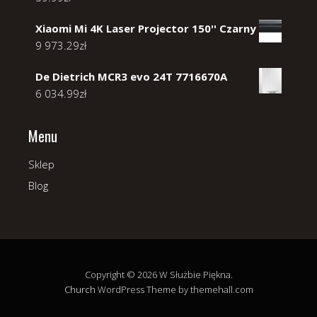
Xiaomi Mi 4K Laser Projector 150'' Czarny
9 973.29
zł
De Dietrich MCR3 evo 24T 7716670A
6 034.99
zł
Menu
Sklep
Blog
Copyright © 2026 W Służbie Piękna.
Church
WordPress Theme by themehall.com