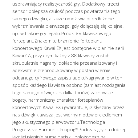
usprawniający realistyczność gry. Dodatkowy, trzeci
sensor polepsza czułość podczas powtarzania tego
samego dźwięku, a także umożliwia przedłużenie
wybrzmiewania pierwszego, gdy dołączają się kolejne,
np. w trakcie gry legato.Próbki 88-klawiszowego
fortepianuZnakomite brzmienie fortepianu
koncertowego Kawai EX jest dostępne w pianinie serii
Kawai CA, przy czym każdy z 88 klawiszy został
skrupulatnie nagrany, dokładnie przeanalizowany i
adekwatnie zreprodukowany w postaci wiernie
oddanego cyfrowego zapisu audio.Nagrywanie w ten
sposób każdego klawisza osobno (zamiast rozciągania
tego samego dźwięku na kilka tonów) zachowuje
bogaty, harmoniczny charakter fortepianów
koncertowych Kawai EX i gwarantuje, iż słyszany przez
nas dźwięk klawisza jest wiernym odzwierciedleniem
jego akustycznego pierwowzoru.Technologia
Progressive Harmonic Imaging™Podczas gry na dobrej
jakości pianinie suma nacisku położonego na