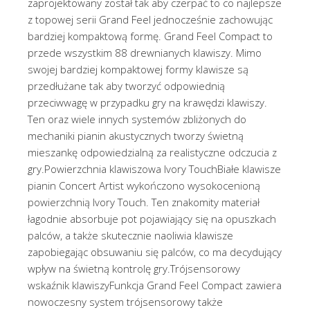
zaprojektowany został tak aby czerpać to co najlepsze
z topowej serii Grand Feel jednocześnie zachowując
bardziej kompaktową formę. Grand Feel Compact to
przede wszystkim 88 drewnianych klawiszy. Mimo
swojej bardziej kompaktowej formy klawisze są
przedłużane tak aby tworzyć odpowiednią
przeciwwagę w przypadku gry na krawędzi klawiszy.
Ten oraz wiele innych systemów zbliżonych do
mechaniki pianin akustycznych tworzy świetną
mieszankę odpowiedzialną za realistyczne odczucia z
gry.Powierzchnia klawiszowa Ivory TouchBiałe klawisze
pianin Concert Artist wykończono wysokocenioną
powierzchnią Ivory Touch. Ten znakomity materiał
łagodnie absorbuje pot pojawiający się na opuszkach
palców, a także skutecznie naoliwia klawisze
zapobiegając obsuwaniu się palców, co ma decydujący
wpływ na świetną kontrolę gry.Trójsensorowy
wskaźnik klawiszyFunkcja Grand Feel Compact zawiera
nowoczesny system trójsensorowy także