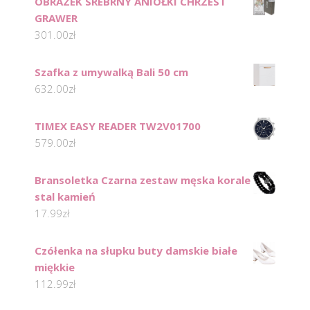
OBRAZEK SREBRNY ANIOŁKI CHRZEST
GRAWER
301.00
zł
Szafka z umywalką Bali 50 cm
632.00
zł
TIMEX EASY READER TW2V01700
579.00
zł
Bransoletka Czarna zestaw męska korale
stal kamień
17.99
zł
Czółenka na słupku buty damskie białe
miękkie
112.99
zł