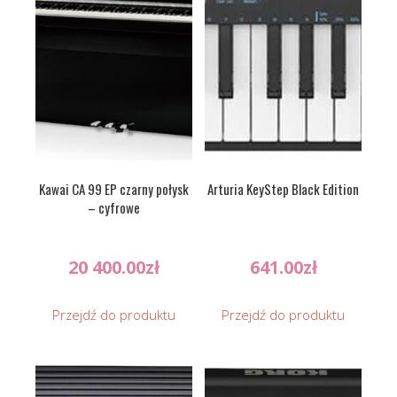
Kawai CA 99 EP czarny połysk
Arturia KeyStep Black Edition
– cyfrowe
20 400.00
zł
641.00
zł
Przejdź do produktu
Przejdź do produktu