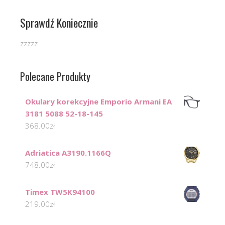
Sprawdź Koniecznie
zzzzz
Polecane Produkty
Okulary korekcyjne Emporio Armani EA
3181 5088 52-18-145
368.00
zł
Adriatica A3190.1166Q
748.00
zł
Timex TW5K94100
219.00
zł