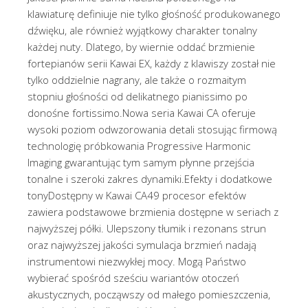
klawiaturę definiuje nie tylko głośność produkowanego
dźwięku, ale również wyjątkowy charakter tonalny
każdej nuty. Dlatego, by wiernie oddać brzmienie
fortepianów serii Kawai EX, każdy z klawiszy został nie
tylko oddzielnie nagrany, ale także o rozmaitym
stopniu głośności od delikatnego pianissimo po
donośne fortissimo.Nowa seria Kawai CA oferuje
wysoki poziom odwzorowania detali stosując firmową
technologię próbkowania Progressive Harmonic
Imaging gwarantując tym samym płynne przejścia
tonalne i szeroki zakres dynamiki.Efekty i dodatkowe
tonyDostępny w Kawai CA49 procesor efektów
zawiera podstawowe brzmienia dostępne w seriach z
najwyższej półki. Ulepszony tłumik i rezonans strun
oraz najwyższej jakości symulacja brzmień nadają
instrumentowi niezwykłej mocy. Mogą Państwo
wybierać spośród sześciu wariantów otoczeń
akustycznych, począwszy od małego pomieszczenia,