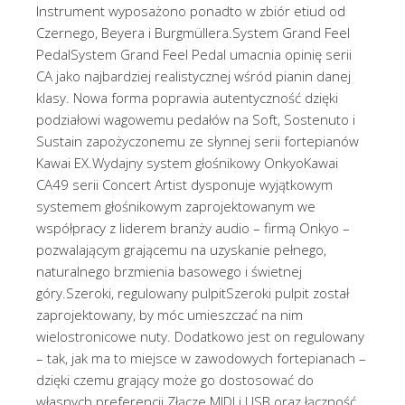
Instrument wyposażono ponadto w zbiór etiud od
Czernego, Beyera i Burgmüllera.System Grand Feel
PedalSystem Grand Feel Pedal umacnia opinię serii
CA jako najbardziej realistycznej wśród pianin danej
klasy. Nowa forma poprawia autentyczność dzięki
podziałowi wagowemu pedałów na Soft, Sostenuto i
Sustain zapożyczonemu ze słynnej serii fortepianów
Kawai EX.Wydajny system głośnikowy OnkyoKawai
CA49 serii Concert Artist dysponuje wyjątkowym
systemem głośnikowym zaprojektowanym we
współpracy z liderem branży audio – firmą Onkyo –
pozwalającym grającemu na uzyskanie pełnego,
naturalnego brzmienia basowego i świetnej
góry.Szeroki, regulowany pulpitSzeroki pulpit został
zaprojektowany, by móc umieszczać na nim
wielostronicowe nuty. Dodatkowo jest on regulowany
– tak, jak ma to miejsce w zawodowych fortepianach –
dzięki czemu grający może go dostosować do
własnych preferencji.Złącze MIDI i USB oraz łączność