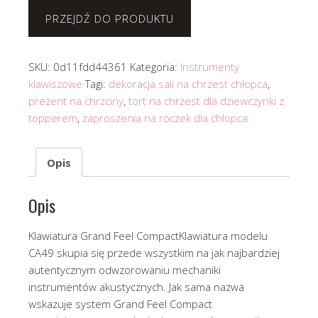
PRZEJDŹ DO PRODUKTU
SKU:
0d11fdd44361
Kategoria:
Instrumenty
klawiszowe
Tagi:
dekoracja sali na chrzest chłopca
,
prezent na chrzciny
,
tort na chrzest dla dziewczynki z
topperem
,
zaproszenia na roczek dla chłopca
Opis
Opis
Klawiatura Grand Feel CompactKlawiatura modelu
CA49 skupia się przede wszystkim na jak najbardziej
autentycznym odwzorowaniu mechaniki
instrumentów akustycznych. Jak sama nazwa
wskazuje system Grand Feel Compact