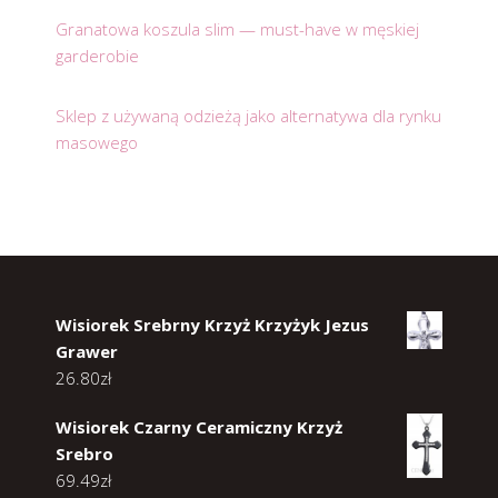
Granatowa koszula slim — must-have w męskiej
garderobie
Sklep z używaną odzieżą jako alternatywa dla rynku
masowego
Wisiorek Srebrny Krzyż Krzyżyk Jezus
Grawer
26.80
zł
Wisiorek Czarny Ceramiczny Krzyż
Srebro
69.49
zł