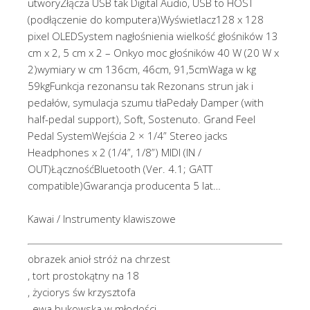
utworyZłącza USB tak Digital Audio, USB to HOST
(podłączenie do komputera)Wyświetlacz128 x 128
pixel OLEDSystem nagłośnienia wielkość głośników 13
cm x 2, 5 cm x 2 – Onkyo moc głośników 40 W (20 W x
2)wymiary w cm 136cm, 46cm, 91,5cmWaga w kg
59kgFunkcja rezonansu tak Rezonans strun jak i
pedałów, symulacja szumu tłaPedały Damper (with
half-pedal support), Soft, Sostenuto. Grand Feel
Pedal SystemWejścia 2 × 1/4” Stereo jacks
Headphones x 2 (1/4”, 1/8”) MIDI (IN /
OUT)ŁącznośćBluetooth (Ver. 4.1; GATT
compatible)Gwarancja producenta 5 lat…
Kawai / Instrumenty klawiszowe
obrazek anioł stróż na chrzest
, tort prostokątny na 18
, życiorys św krzysztofa
, ewa bukowska w młodości