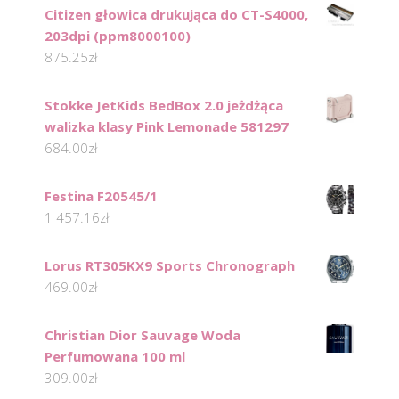
Citizen głowica drukująca do CT-S4000,
203dpi (ppm8000100)
875.25
zł
Stokke JetKids BedBox 2.0 jeżdżąca
walizka klasy Pink Lemonade 581297
684.00
zł
Festina F20545/1
1 457.16
zł
Lorus RT305KX9 Sports Chronograph
469.00
zł
Christian Dior Sauvage Woda
Perfumowana 100 ml
309.00
zł